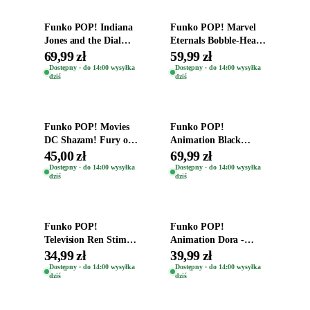
Funko POP! Indiana
Funko POP! Marvel
Jones and the Dial
Eternals Bobble-Head
Destiny Bobble-Head
Oryginalna Figurka
69,99 zł
59,99 zł
Teddy Kumar 1388
Kro 737
Dostępny · do 14:00 wysyłka
Dostępny · do 14:00 wysyłka
dziś
dziś
Dodaj do koszyka
Dodaj do koszyka
Funko POP! Movies
Funko POP!
DC Shazam! Fury of
Animation Black
the Gods Vinyl Figure
Clover Vinyl Figure
45,00 zł
69,99 zł
Eugene 1281
Oryginalna Figurka
Dostępny · do 14:00 wysyłka
Dostępny · do 14:00 wysyłka
dziś
dziś
Yuno 1101
Dodaj do koszyka
Dodaj do koszyka
Funko POP!
Funko POP!
Television Ren Stimpy
Animation Dora -
Space Madness Ren
Vinyl Figure
34,99 zł
39,99 zł
(Special Edition) 1532
Oryginalna Figurka
Dostępny · do 14:00 wysyłka
Dostępny · do 14:00 wysyłka
dziś
dziś
Dora 2003