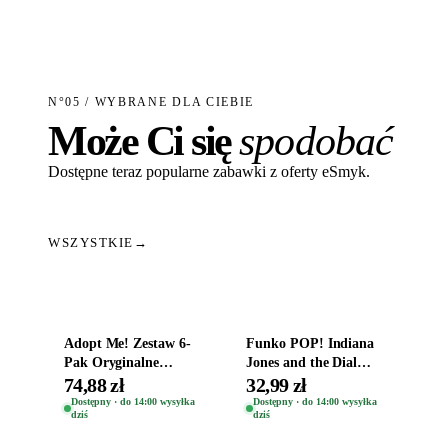
N°05 / WYBRANE DLA CIEBIE
Może Ci się
spodobać
Dostępne teraz popularne zabawki z oferty eSmyk.
WSZYSTKIE
→
Dodaj do koszyka
Dodaj do koszyka
Adopt Me! Zestaw 6-
Funko POP! Indiana
Pak Oryginalne
Jones and the Dial
Figurki Roblox
Destiny Bobble-Head
74,88 zł
32,99 zł
Zwierzęta Tropical
Helena Shaw 1386
Dostępny · do 14:00 wysyłka
Dostępny · do 14:00 wysyłka
dziś
dziś
Time
Dodaj do koszyka
Dodaj do koszyka