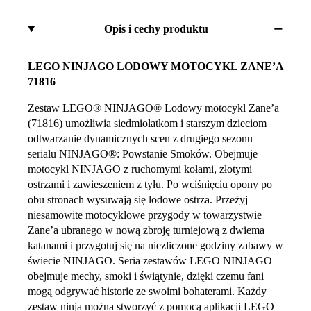
Opis i cechy produktu
LEGO NINJAGO LODOWY MOTOCYKL ZANE’A
71816
Zestaw LEGO® NINJAGO® Lodowy motocykl Zane’a
(71816) umożliwia siedmiolatkom i starszym dzieciom
odtwarzanie dynamicznych scen z drugiego sezonu
serialu NINJAGO®: Powstanie Smoków. Obejmuje
motocykl NINJAGO z ruchomymi kołami, złotymi
ostrzami i zawieszeniem z tyłu. Po wciśnięciu opony po
obu stronach wysuwają się lodowe ostrza. Przeżyj
niesamowite motocyklowe przygody w towarzystwie
Zane’a ubranego w nową zbroję turniejową z dwiema
katanami i przygotuj się na niezliczone godziny zabawy w
świecie NINJAGO. Seria zestawów LEGO NINJAGO
obejmuje mechy, smoki i świątynie, dzięki czemu fani
mogą odgrywać historie ze swoimi bohaterami. Każdy
zestaw ninja można stworzyć z pomocą aplikacji LEGO