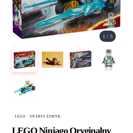
1
/
5
LEGO
·
OFERTA ESMYK
LEGO Ninjago Oryginalny