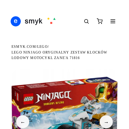
DARMOWA DOSTAWA OD 199 ZŁ
POLSCY I EUROPEJSCY DYSTRYBUTORZY
14 
●
●
●
ESMYK.COM
LEGO
/
/
LEGO NINJAGO ORYGINALNY ZESTAW KLOCKÓW
LODOWY MOTOCYKL ZANE'A 71816
WKRÓTCE W SPRZEDAŻY
←
→