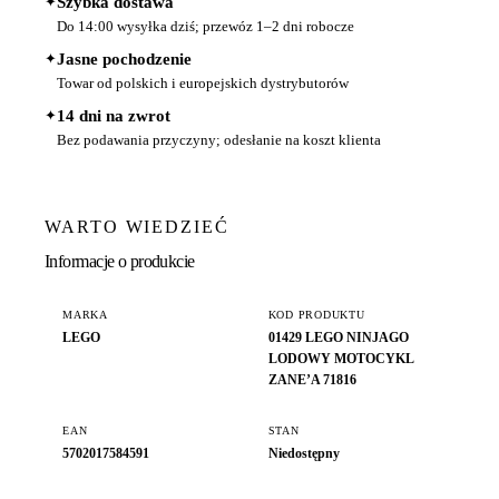
✦
Szybka dostawa
Do 14:00 wysyłka dziś; przewóz 1–2 dni robocze
✦
Jasne pochodzenie
Towar od polskich i europejskich dystrybutorów
✦
14 dni na zwrot
Bez podawania przyczyny; odesłanie na koszt klienta
WARTO WIEDZIEĆ
Informacje o produkcie
MARKA
KOD PRODUKTU
LEGO
01429 LEGO NINJAGO
LODOWY MOTOCYKL
ZANE’A 71816
EAN
STAN
5702017584591
Niedostępny