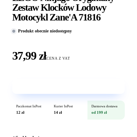
Zestaw Klocków Lodowy
Motocykl Zane'A 71816
Produkt obecnie niedostępny
37,99 zł
CENA Z VAT
Wkrótce w sprzedaży
Paczkomat InPost
Kurier InPost
Darmowa dostawa
12 zł
14 zł
od 199 zł