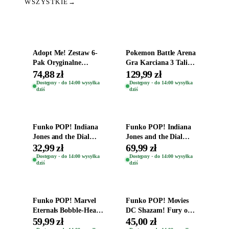
WSZYSTKIE
→
Dodaj do koszyka
Dodaj do koszyka
Adopt Me! Zestaw 6-
Pokemon Battle Arena
Pak Oryginalne
Gra Karciana 3 Talie
Figurki Roblox
Oryginal
74,88 zł
129,99 zł
Zwierzęta Tropical
Dostępny · do 14:00 wysyłka
Dostępny · do 14:00 wysyłka
dziś
dziś
Time
Dodaj do koszyka
Dodaj do koszyka
Funko POP! Indiana
Funko POP! Indiana
Jones and the Dial
Jones and the Dial
Destiny Bobble-Head
Destiny Bobble-Head
32,99 zł
69,99 zł
Helena Shaw 1386
Teddy Kumar 1388
Dostępny · do 14:00 wysyłka
Dostępny · do 14:00 wysyłka
dziś
dziś
Dodaj do koszyka
Dodaj do koszyka
Funko POP! Marvel
Funko POP! Movies
Eternals Bobble-Head
DC Shazam! Fury of
Oryginalna Figurka
the Gods Vinyl Figure
59,99 zł
45,00 zł