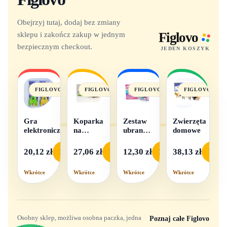
Obejrzyj tutaj, dodaj bez zmiany
sklepu i zakończ zakup w jednym
Figlovo
bezpiecznym checkout.
JEDEN KOSZYK
FIGLOVO
FIGLOVO
FIGLOVO
FIGLOVO
Gra
Koparka
Zestaw
Zwierzęta
elektroniczna
na
ubranek
domowe
baterie
dla lalek
- 1
20,12 zł
27,06 zł
12,30 zł
38,13 zł
Podgląd
Podgląd
Podgląd
Podgl
komplet,
mix
Wkrótce
Wkrótce
Wkrótce
Wkrótce
wzorów
Osobny sklep, możliwa osobna paczka, jedna
Poznaj całe Figlovo
→