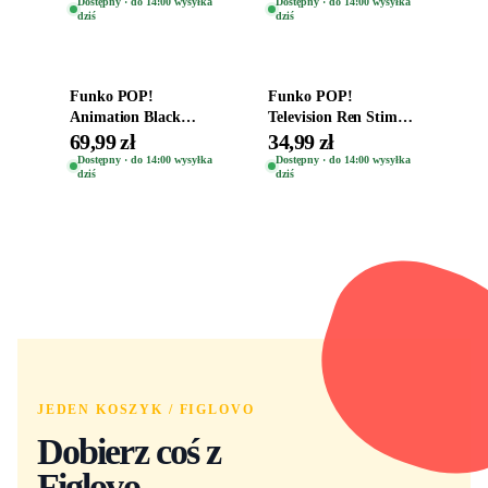
Kro 737
Eugene 1281
Dostępny · do 14:00 wysyłka
Dostępny · do 14:00 wysyłka
dziś
dziś
Dodaj do koszyka
Dodaj do koszyka
Funko POP!
Funko POP!
Animation Black
Television Ren Stimpy
Clover Vinyl Figure
Space Madness Ren
69,99 zł
34,99 zł
Oryginalna Figurka
(Special Edition) 1532
Dostępny · do 14:00 wysyłka
Dostępny · do 14:00 wysyłka
dziś
dziś
Yuno 1101
JEDEN KOSZYK / FIGLOVO
Dobierz coś z
Figlovo