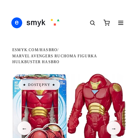
Ś
DARMOWA DOSTAWA OD 199 ZŁ
POLSCY I EUROPEJSCY DYSTRYBUTORZY
14
●
●
●
ESMYK.COM
HASBRO
/
/
MARVEL AVENGERS RUCHOMA FIGURKA
HULKBUSTER HASBRO
★ DOSTĘPNY ★
←
→