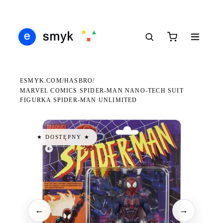
Ś
DARMOWA DOSTAWA OD 199 ZŁ
POLSCY I EUROPEJSCY DYSTRYBUTORZY
14
●
●
●
ESMYK.COM
HASBRO
/
/
MARVEL COMICS SPIDER-MAN NANO-TECH SUIT
FIGURKA SPIDER-MAN UNLIMITED
★ DOSTĘPNY ★
←
→