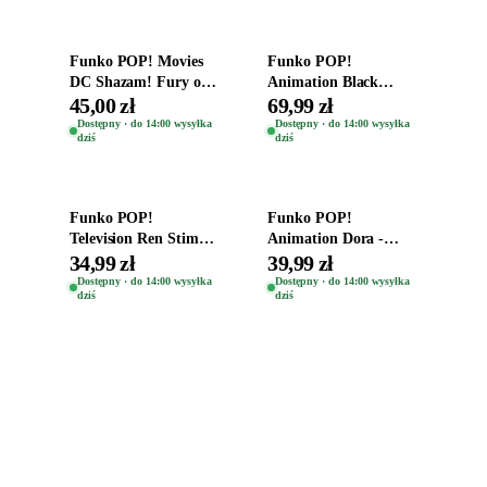
Funko POP! Movies
Funko POP!
DC Shazam! Fury of
Animation Black
the Gods Vinyl Figure
Clover Vinyl Figure
45,00 zł
69,99 zł
Eugene 1281
Oryginalna Figurka
Dostępny · do 14:00 wysyłka
Dostępny · do 14:00 wysyłka
dziś
dziś
Yuno 1101
Dodaj do koszyka
Dodaj do koszyka
Funko POP!
Funko POP!
Television Ren Stimpy
Animation Dora -
Space Madness Ren
Vinyl Figure
34,99 zł
39,99 zł
(Special Edition) 1532
Oryginalna Figurka
Dostępny · do 14:00 wysyłka
Dostępny · do 14:00 wysyłka
dziś
dziś
Dora 2003
Zabawki, figurki i kolekcjonerskie hity z