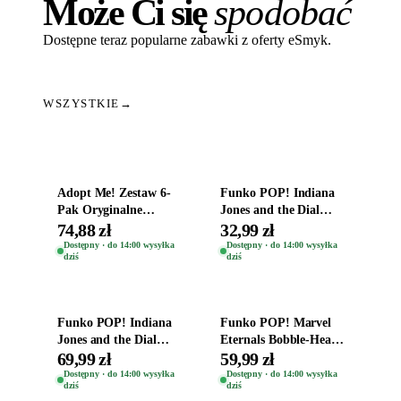
Może Ci się
spodobać
Dostępne teraz popularne zabawki z oferty eSmyk.
WSZYSTKIE
→
Dodaj do koszyka
Dodaj do koszyka
Adopt Me! Zestaw 6-
Funko POP! Indiana
Pak Oryginalne
Jones and the Dial
Figurki Roblox
Destiny Bobble-Head
74,88 zł
32,99 zł
Zwierzęta Tropical
Helena Shaw 1386
Dostępny · do 14:00 wysyłka
Dostępny · do 14:00 wysyłka
dziś
dziś
Time
Dodaj do koszyka
Dodaj do koszyka
Funko POP! Indiana
Funko POP! Marvel
Jones and the Dial
Eternals Bobble-Head
Destiny Bobble-Head
Oryginalna Figurka
69,99 zł
59,99 zł
Teddy Kumar 1388
Kro 737
Dostępny · do 14:00 wysyłka
Dostępny · do 14:00 wysyłka
dziś
dziś
Dodaj do koszyka
Dodaj do koszyka