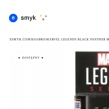
ARMOWA DOSTAWA OD 199 ZŁ
POLSCY I EUROPEJSCY DYSTRYBUTORZY
14 DN
●
●
ESMYK.COM
HASBRO
/
/
MARVEL LEGENDS BLACK PANTHER M
★ DOSTĘPNY ★