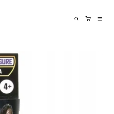
ZŁ
POLSCY I EUROPEJSCY DYSTRYBUTORZY
14 DNI NA ZWROT
ZAMÓW DO 14:
●
●
●