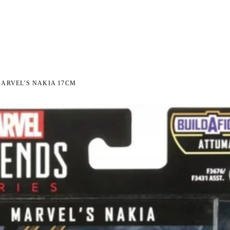
I NA ZWROT
ZAMÓW DO 14:00 — WYSYŁKA DZIŚ
DARMOWA DOSTAWA OD 199 
●
●
ARVEL'S NAKIA 17CM