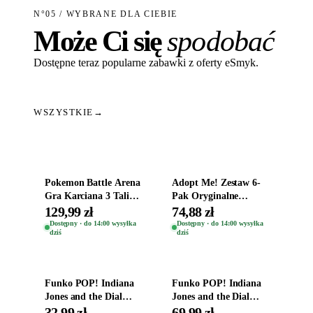
N°05 / WYBRANE DLA CIEBIE
Może Ci się
spodobać
Dostępne teraz popularne zabawki z oferty eSmyk.
WSZYSTKIE
→
Dodaj do koszyka
Dodaj do koszyka
Pokemon Battle Arena
Adopt Me! Zestaw 6-
Gra Karciana 3 Talie
Pak Oryginalne
Oryginal
Figurki Roblox
129,99 zł
74,88 zł
Zwierzęta Tropical
Dostępny · do 14:00 wysyłka
Dostępny · do 14:00 wysyłka
dziś
dziś
Time
Dodaj do koszyka
Dodaj do koszyka
Funko POP! Indiana
Funko POP! Indiana
Jones and the Dial
Jones and the Dial
Destiny Bobble-Head
Destiny Bobble-Head
32,99 zł
69,99 zł