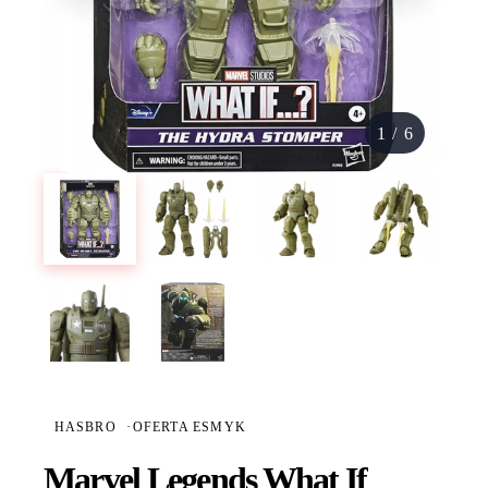
1
/
6
HASBRO
·
OFERTA ESMYK
Marvel Legends What If