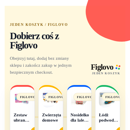
JEDEN KOSZYK / FIGLOVO
Dobierz coś z
Figlovo
Obejrzyj tutaj, dodaj bez zmiany
sklepu i zakończ zakup w jednym
Figlovo
bezpiecznym checkout.
JEDEN KOSZYK
FIGLOVO
FIGLOVO
FIGLOVO
FIGLOVO
Zestaw
Zwierzęta
Nosidełko
Łódż
ubranek
domowe
dla lalek
podwodna
dla lalek
w
na baterie