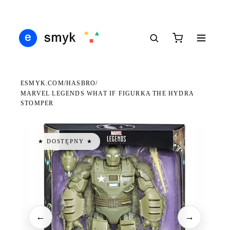
DARMOWA DOSTAWA OD 199 ZŁ
POLSCY I EUROPEJSCY DYSTRYBUTORZY
14 
●
●
●
ESMYK.COM
HASBRO
/
/
MARVEL LEGENDS WHAT IF FIGURKA THE HYDRA
STOMPER
★ DOSTĘPNY ★
←
→