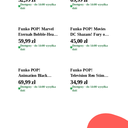
Helena Shaw 1386
Teddy Kumar 1388
Dostępny · do 14:00 wysyłka
Dostępny · do 14:00 wysyłka
dziś
dziś
Dodaj do koszyka
Dodaj do koszyka
Funko POP! Marvel
Funko POP! Movies
Eternals Bobble-Head
DC Shazam! Fury of
Oryginalna Figurka
the Gods Vinyl Figure
59,99 zł
45,00 zł
Kro 737
Eugene 1281
Dostępny · do 14:00 wysyłka
Dostępny · do 14:00 wysyłka
dziś
dziś
Dodaj do koszyka
Dodaj do koszyka
Funko POP!
Funko POP!
Animation Black
Television Ren Stimpy
Clover Vinyl Figure
Space Madness Ren
69,99 zł
34,99 zł
Oryginalna Figurka
(Special Edition) 1532
Dostępny · do 14:00 wysyłka
Dostępny · do 14:00 wysyłka
dziś
dziś
Yuno 1101