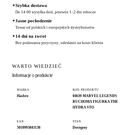
✦
Szybka dostawa
Do 14:00 wysyłka dziś; przewóz 1–2 dni robocze
✦
Jasne pochodzenie
Towar od polskich i europejskich dystrybutorów
✦
14 dni na zwrot
Bez podawania przyczyny; odesłanie na koszt klienta
WARTO WIEDZIEĆ
Informacje o produkcie
MARKA
KOD PRODUKTU
Hasbro
04639 MARVEL LEGENDS
RUCHOMA FIGURKA THE
HYDRA STO
EAN
STAN
5010993843138
Dostępny