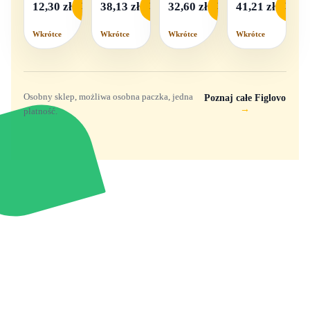
- 1
pudełku
12,30 zł
38,13 zł
32,60 zł
41,21 zł
Podgląd
Podgląd
Podgląd
Podgl
komplet,
mix
Wkrótce
Wkrótce
Wkrótce
Wkrótce
wzorów
Osobny sklep, możliwa osobna paczka, jedna
Poznaj całe Figlovo
→
płatność.
Zabawki, figurki i kolekcjonerskie hity z
e
smyk
ulubionych światów. Jeden sklep, przejrzyste
zasady dostawy i produkty od polskich oraz
europejskich dystrybutorów.