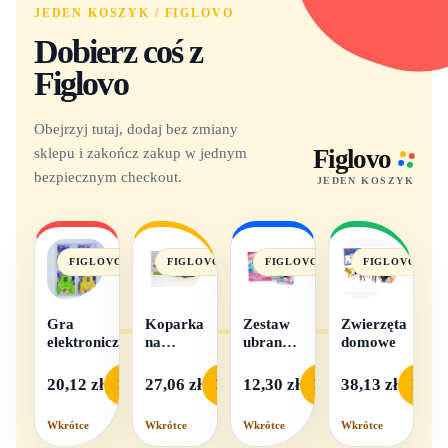
JEDEN KOSZYK / FIGLOVO
Dobierz coś z
Figlovo
Obejrzyj tutaj, dodaj bez zmiany
sklepu i zakończ zakup w jednym
Figlovo
bezpiecznym checkout.
JEDEN KOSZYK
FIGLOVO
FIGLOVO
FIGLOVO
FIGLOVO
Gra
Koparka
Zestaw
Zwierzęta
elektroniczna
na
ubranek
domowe
baterie
dla lalek
- 1
20,12 zł
27,06 zł
12,30 zł
38,13 zł
Podgląd
Podgląd
Podgląd
Podgl
komplet,
mix
Wkrótce
Wkrótce
Wkrótce
Wkrótce
wzorów