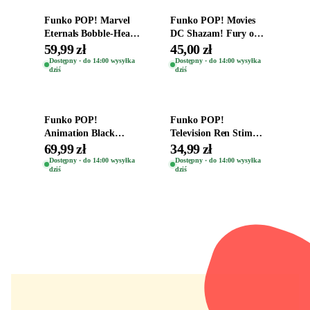
Funko POP! Marvel
Funko POP! Movies
Eternals Bobble-Head
DC Shazam! Fury of
Oryginalna Figurka
the Gods Vinyl Figure
59,99 zł
45,00 zł
Kro 737
Eugene 1281
Dostępny · do 14:00 wysyłka
Dostępny · do 14:00 wysyłka
dziś
dziś
Dodaj do koszyka
Dodaj do koszyka
Funko POP!
Funko POP!
Animation Black
Television Ren Stimpy
Clover Vinyl Figure
Space Madness Ren
69,99 zł
34,99 zł
Oryginalna Figurka
(Special Edition) 1532
Dostępny · do 14:00 wysyłka
Dostępny · do 14:00 wysyłka
dziś
dziś
Yuno 1101