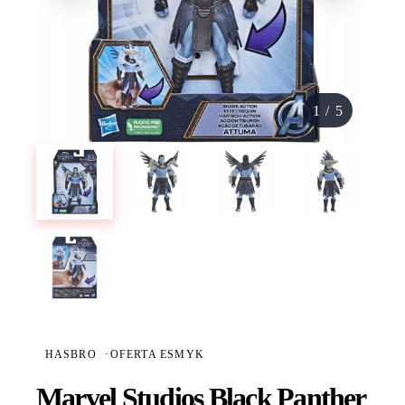
1
/
5
HASBRO
·
OFERTA ESMYK
Marvel Studios Black Panther