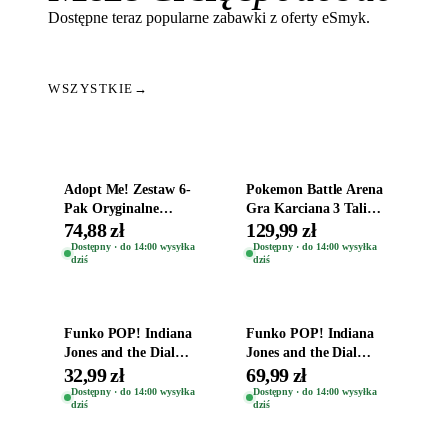
Dostępne teraz popularne zabawki z oferty eSmyk.
WSZYSTKIE
→
Dodaj do koszyka
Dodaj do koszyka
Adopt Me! Zestaw 6-
Pokemon Battle Arena
Pak Oryginalne
Gra Karciana 3 Talie
Figurki Roblox
Oryginal
74,88 zł
129,99 zł
Zwierzęta Tropical
Dostępny · do 14:00 wysyłka
Dostępny · do 14:00 wysyłka
dziś
dziś
Time
Dodaj do koszyka
Dodaj do koszyka
Funko POP! Indiana
Funko POP! Indiana
Jones and the Dial
Jones and the Dial
Destiny Bobble-Head
Destiny Bobble-Head
32,99 zł
69,99 zł
Helena Shaw 1386
Teddy Kumar 1388
Dostępny · do 14:00 wysyłka
Dostępny · do 14:00 wysyłka
dziś
dziś
Dodaj do koszyka
Dodaj do koszyka