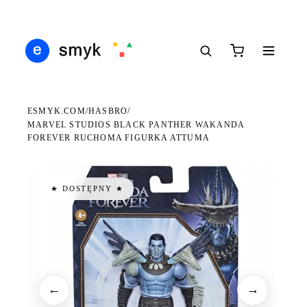
Ś
DARMOWA DOSTAWA OD 199 ZŁ
POLSCY I EUROPEJSCY DYSTRYBUTORZY
14
●
●
●
ESMYK.COM
HASBRO
/
/
MARVEL STUDIOS BLACK PANTHER WAKANDA
FOREVER RUCHOMA FIGURKA ATTUMA
★ DOSTĘPNY ★
←
→