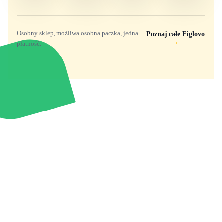
Osobny sklep, możliwa osobna paczka, jedna
Poznaj całe Figlovo
→
płatność.
Zabawki, figurki i kolekcjonerskie hity z
e
smyk
ulubionych światów. Jeden sklep, przejrzyste
zasady dostawy i produkty od polskich oraz
europejskich dystrybutorów.
Popularne marki
Pomoc
Zakupy