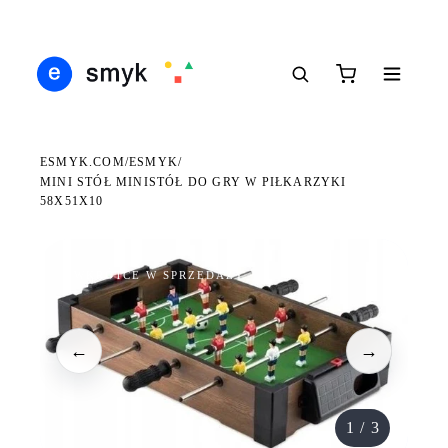
Ś
DARMOWA DOSTAWA OD 199 ZŁ
POLSCY I EUROPEJSCY DYSTRYBUTORZY
14
●
●
●
ESMYK.COM
ESMYK
/
/
MINI STÓŁ MINISTÓŁ DO GRY W PIŁKARZYKI
58X51X10
WKRÓTCE W SPRZEDAŻY
←
→
1
/
3