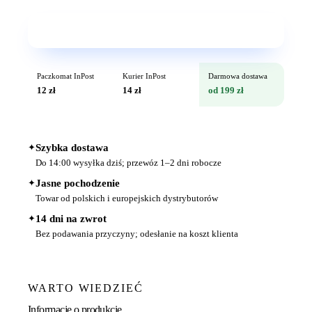
Wkrótce w sprzedaży
Paczkomat InPost
Kurier InPost
Darmowa dostawa
12 zł
14 zł
od 199 zł
✦
Szybka dostawa
Do 14:00 wysyłka dziś; przewóz 1–2 dni robocze
✦
Jasne pochodzenie
Towar od polskich i europejskich dystrybutorów
✦
14 dni na zwrot
Bez podawania przyczyny; odesłanie na koszt klienta
WARTO WIEDZIEĆ
Informacje o produkcie