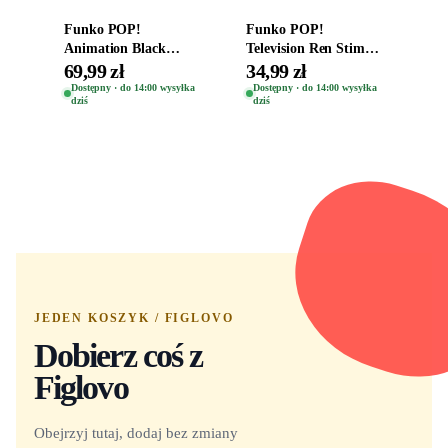
Funko POP!
Funko POP!
Animation Black
Television Ren Stimpy
Clover Vinyl Figure
Space Madness Ren
69,99 zł
34,99 zł
Oryginalna Figurka
(Special Edition) 1532
Dostępny · do 14:00 wysyłka
Dostępny · do 14:00 wysyłka
dziś
dziś
Yuno 1101
JEDEN KOSZYK / FIGLOVO
Dobierz coś z
Figlovo
Obejrzyj tutaj, dodaj bez zmiany