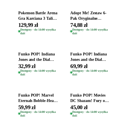
Pokemon Battle Arena
Adopt Me! Zestaw 6-
Gra Karciana 3 Talie
Pak Oryginalne
Oryginal
Figurki Roblox
129,99 zł
74,88 zł
Zwierzęta Tropical
Dostępny · do 14:00 wysyłka
Dostępny · do 14:00 wysyłka
dziś
dziś
Time
Dodaj do koszyka
Dodaj do koszyka
Funko POP! Indiana
Funko POP! Indiana
Jones and the Dial
Jones and the Dial
Destiny Bobble-Head
Destiny Bobble-Head
32,99 zł
69,99 zł
Helena Shaw 1386
Teddy Kumar 1388
Dostępny · do 14:00 wysyłka
Dostępny · do 14:00 wysyłka
dziś
dziś
Dodaj do koszyka
Dodaj do koszyka
Funko POP! Marvel
Funko POP! Movies
Eternals Bobble-Head
DC Shazam! Fury of
Oryginalna Figurka
the Gods Vinyl Figure
59,99 zł
45,00 zł
Kro 737
Eugene 1281
Dostępny · do 14:00 wysyłka
Dostępny · do 14:00 wysyłka
dziś
dziś
Dodaj do koszyka
Dodaj do koszyka