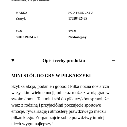
MARKA
KOD PRODUKTU
eSmyk
17028482485
EAN
STAN
5901619934371
Niedostępny
Opis i cechy produktu
MINI STÓŁ DO GRY W PIŁKARZYKI
Szybka akcja, podanie i gooool! Piłka nożna dostarcza
wszystkim wielu emocji, od teraz możesz w nią grać w
swoim domu. Ten mini stół do piłkarzyków sprawi, że
wraz z rodziną i przyjaciółmi poczujecie sportowe
emocje, rywalizację i atmosferę prawdziwego meczu
piłkarskiego. Zorganizujcie sobie prawdziwy turniej i
niech wygra najlepszy!