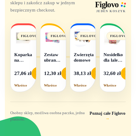
sklepu i zakończ zakup w jednym
Figlovo
bezpiecznym checkout.
JEDEN KOSZYK
FIGLOVO
FIGLOVO
FIGLOVO
FIGLOVO
Koparka
Zestaw
Zwierzęta
Nosidełko
na
ubranek
domowe
dla lalek
baterie
dla lalek
w
- 1
pudełku
27,06 zł
12,30 zł
38,13 zł
32,60 zł
Podgląd
Podgląd
Podgląd
Podgl
komplet,
mix
Wkrótce
Wkrótce
Wkrótce
Wkrótce
wzorów
Osobny sklep, możliwa osobna paczka, jedna
Poznaj całe Figlovo
→
płatność.