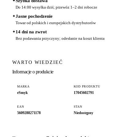
✦
Szybka dostawa
Do 14:00 wysyłka dziś; przewóz 1–2 dni robocze
✦
Jasne pochodzenie
Towar od polskich i europejskich dystrybutorów
✦
14 dni na zwrot
Bez podawania przyczyny; odesłanie na koszt klienta
WARTO WIEDZIEĆ
Informacje o produkcie
MARKA
KOD PRODUKTU
eSmyk
17045602791
EAN
STAN
5609288271178
Niedostępny