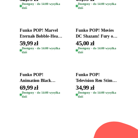
Helena Shaw 1386
Teddy Kumar 1388
Dostępny · do 14:00 wysyłka
Dostępny · do 14:00 wysyłka
dziś
dziś
Dodaj do koszyka
Dodaj do koszyka
Funko POP! Marvel
Funko POP! Movies
Eternals Bobble-Head
DC Shazam! Fury of
Oryginalna Figurka
the Gods Vinyl Figure
59,99 zł
45,00 zł
Kro 737
Eugene 1281
Dostępny · do 14:00 wysyłka
Dostępny · do 14:00 wysyłka
dziś
dziś
Dodaj do koszyka
Dodaj do koszyka
Funko POP!
Funko POP!
Animation Black
Television Ren Stimpy
Clover Vinyl Figure
Space Madness Ren
69,99 zł
34,99 zł
Oryginalna Figurka
(Special Edition) 1532
Dostępny · do 14:00 wysyłka
Dostępny · do 14:00 wysyłka
dziś
dziś
Yuno 1101