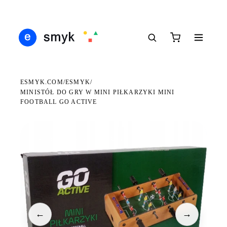
Ś
DARMOWA DOSTAWA OD 199 ZŁ
POLSCY I EUROPEJSCY DYSTRYBUTORZY
14
●
●
●
ESMYK.COM
ESMYK
/
/
MINISTÓŁ DO GRY W MINI PIŁKARZYKI MINI
FOOTBALL GO ACTIVE
WKRÓTCE W SPRZEDAŻY
←
→