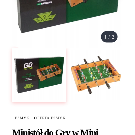
1
/
2
ESMYK
·
OFERTA ESMYK
Ministół do Gry w Mini