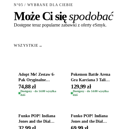
N°05 / WYBRANE DLA CIEBIE
Może Ci się
spodobać
Dostępne teraz popularne zabawki z oferty eSmyk.
WSZYSTKIE
→
Dodaj do koszyka
Dodaj do koszyka
Adopt Me! Zestaw 6-
Pokemon Battle Arena
Pak Oryginalne
Gra Karciana 3 Talie
Figurki Roblox
Oryginal
74,88 zł
129,99 zł
Zwierzęta Tropical
Dostępny · do 14:00 wysyłka
Dostępny · do 14:00 wysyłka
dziś
dziś
Time
Dodaj do koszyka
Dodaj do koszyka
Funko POP! Indiana
Funko POP! Indiana
Jones and the Dial
Jones and the Dial
Destiny Bobble-Head
Destiny Bobble-Head
32,99 zł
69,99 zł