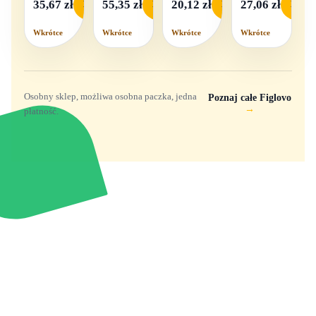
35,67 zł
55,35 zł
20,12 zł
27,06 zł
Podgląd
Podgląd
Podgląd
Podgl
dźwięk
Wkrótce
Wkrótce
Wkrótce
Wkrótce
Osobny sklep, możliwa osobna paczka, jedna
Poznaj całe Figlovo
→
płatność.
Zabawki, figurki i kolekcjonerskie hity z
e
smyk
ulubionych światów. Jeden sklep, przejrzyste
zasady dostawy i produkty od polskich oraz
europejskich dystrybutorów.