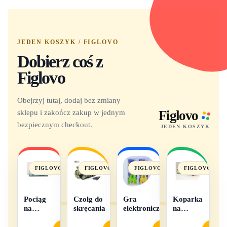
JEDEN KOSZYK / FIGLOVO
Dobierz coś z
Figlovo
Obejrzyj tutaj, dodaj bez zmiany
sklepu i zakończ zakup w jednym
Figlovo
bezpiecznym checkout.
JEDEN KOSZYK
FIGLOVO
FIGLOVO
FIGLOVO
FIGLOVO
Pociąg
Czołg do
Gra
Koparka
na
skręcania
elektroniczna
na
baterie
baterie
światło i