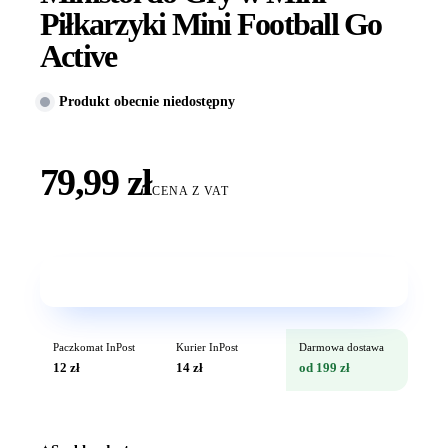
Piłkarzyki Mini Football Go
Active
Produkt obecnie niedostępny
79,99 zł
CENA Z VAT
Wkrótce w sprzedaży
Paczkomat InPost
Kurier InPost
Darmowa dostawa
12 zł
14 zł
od 199 zł