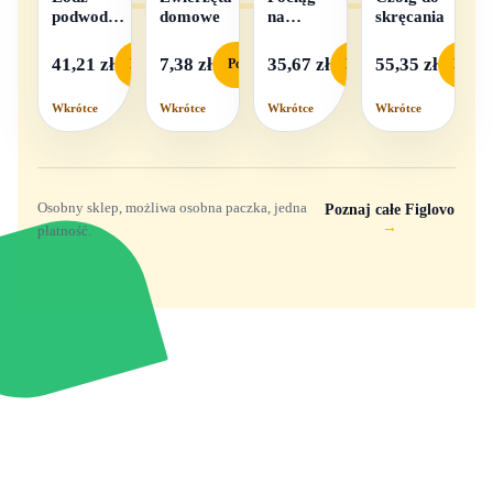
podwodna
domowe
na
skręcania
na baterie
baterie
światło i
41,21 zł
7,38 zł
35,67 zł
55,35 zł
Podgląd
Podgląd
Podgląd
Podgl
dźwięk
Wkrótce
Wkrótce
Wkrótce
Wkrótce
Osobny sklep, możliwa osobna paczka, jedna
Poznaj całe Figlovo
→
płatność.
Zabawki, figurki i kolekcjonerskie hity z
e
smyk
ulubionych światów. Jeden sklep, przejrzyste
zasady dostawy i produkty od polskich oraz
europejskich dystrybutorów.