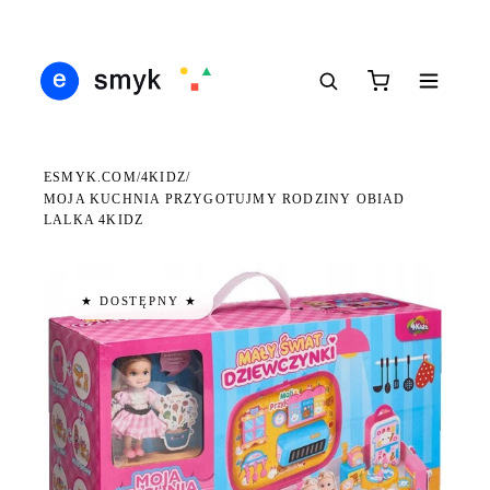
Ś
DARMOWA DOSTAWA OD 199 ZŁ
POLSCY I EUROPEJSCY DYSTRYBUTORZY
14
●
●
●
ESMYK.COM
4KIDZ
/
/
MOJA KUCHNIA PRZYGOTUJMY RODZINY OBIAD
LALKA 4KIDZ
★ DOSTĘPNY ★