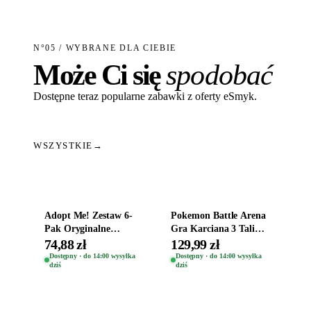
N°05 / WYBRANE DLA CIEBIE
Może Ci się
spodobać
Dostępne teraz popularne zabawki z oferty eSmyk.
WSZYSTKIE
→
Dodaj do koszyka
Dodaj do koszyka
Adopt Me! Zestaw 6-
Pokemon Battle Arena
Pak Oryginalne
Gra Karciana 3 Talie
Figurki Roblox
Oryginal
74,88 zł
129,99 zł
Zwierzęta Tropical
Dostępny · do 14:00 wysyłka
Dostępny · do 14:00 wysyłka
dziś
dziś
Time
Dodaj do koszyka
Dodaj do koszyka