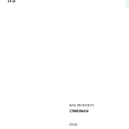
14 zł
KOD PRODUKTU
17000596434
STAN