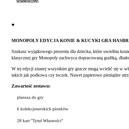
5036905032995
MONOPOLY EDYCJA KONIE & KUCYKI GRA HASB
Szukasz wyjątkowego prezentu dla dziecka, które uwielbia koni
klasycznej gry Monopoly zachwyca dopracowaną grafiką, dbałoś
W tej edycji znanej wszystkim gry gracze mogą wcielić się w wła
takich jak podkowa czy toczek. Nawet papierowe pieniądze utr
Zawartość zestawu:
plansza do gry
6 kolekcjonerskich pionków
28 kart "Tytuł Własności"