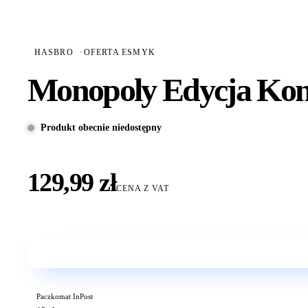
HASBRO
·
OFERTA ESMYK
Monopoly Edycja Kon
Produkt obecnie niedostępny
129,99 zł
CENA Z VAT
Paczkomat InPost