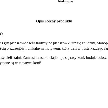
Niedostępny
Opis i cechy produktu
RO
e i gry planszowe? Jeśli tradycyjne planszówki już się znudziły, Mon
cią o szczegóły i unikalnym motywem, który trafi w gusta każdego f
ścicieli stajni. Zamiast miast kolekcjonuje się rasy koni, buduje boks
zymane są w tematyce koni!