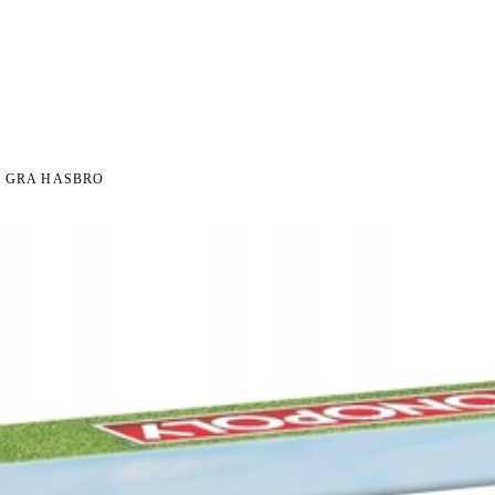
I NA ZWROT
ZAMÓW DO 14:00 — WYSYŁKA DZIŚ
DARMOWA DOSTAWA OD 199 
●
●
I GRA HASBRO