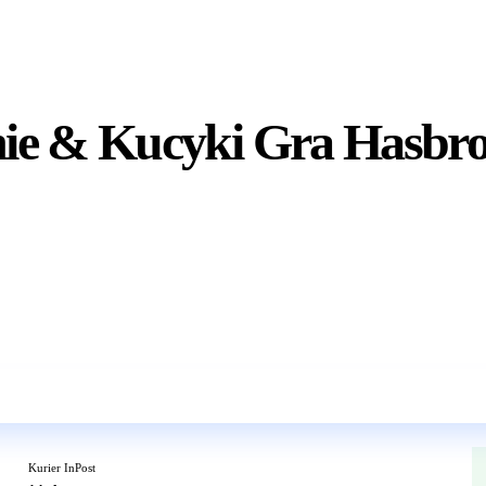
ie & Kucyki Gra Hasbr
Wkrótce w sprzedaży
Kurier InPost