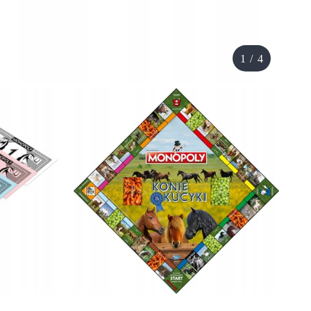
1
/
4