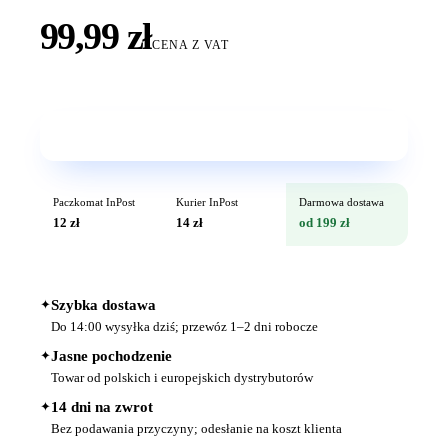
99,99 zł
CENA Z VAT
Wkrótce w sprzedaży
Paczkomat InPost
Kurier InPost
Darmowa dostawa
12 zł
14 zł
od 199 zł
✦
Szybka dostawa
Do 14:00 wysyłka dziś; przewóz 1–2 dni robocze
✦
Jasne pochodzenie
Towar od polskich i europejskich dystrybutorów
✦
14 dni na zwrot
Bez podawania przyczyny; odesłanie na koszt klienta