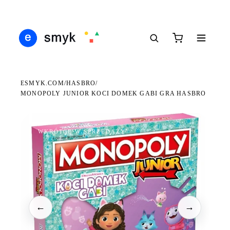
DARMOWA DOSTAWA OD 199 ZŁ
POLSCY I EUROPEJSCY DYSTRYBUTORZY
14 
●
●
●
ESMYK.COM
HASBRO
/
/
MONOPOLY JUNIOR KOCI DOMEK GABI GRA HASBRO
WKRÓTCE W SPRZEDAŻY
←
→