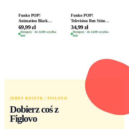
Funko POP!
Funko POP!
Animation Black
Television Ren Stimpy
Clover Vinyl Figure
Space Madness Ren
69,99 zł
34,99 zł
Oryginalna Figurka
(Special Edition) 1532
Dostępny · do 14:00 wysyłka
Dostępny · do 14:00 wysyłka
dziś
dziś
Yuno 1101
JEDEN KOSZYK / FIGLOVO
Dobierz coś z
Figlovo