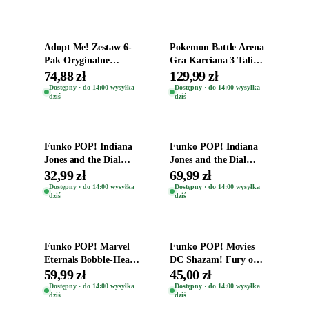
Dodaj do koszyka
Dodaj do koszyka
Adopt Me! Zestaw 6-
Pokemon Battle Arena
Pak Oryginalne
Gra Karciana 3 Talie
Figurki Roblox
Oryginal
74,88 zł
129,99 zł
Zwierzęta Tropical
Dostępny · do 14:00 wysyłka
Dostępny · do 14:00 wysyłka
dziś
dziś
Time
Dodaj do koszyka
Dodaj do koszyka
Funko POP! Indiana
Funko POP! Indiana
Jones and the Dial
Jones and the Dial
Destiny Bobble-Head
Destiny Bobble-Head
32,99 zł
69,99 zł
Helena Shaw 1386
Teddy Kumar 1388
Dostępny · do 14:00 wysyłka
Dostępny · do 14:00 wysyłka
dziś
dziś
Dodaj do koszyka
Dodaj do koszyka
Funko POP! Marvel
Funko POP! Movies
Eternals Bobble-Head
DC Shazam! Fury of
Oryginalna Figurka
the Gods Vinyl Figure
59,99 zł
45,00 zł
Kro 737
Eugene 1281
Dostępny · do 14:00 wysyłka
Dostępny · do 14:00 wysyłka
dziś
dziś
Dodaj do koszyka
Dodaj do koszyka