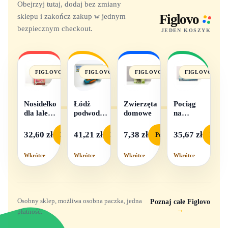
Obejrzyj tutaj, dodaj bez zmiany
sklepu i zakończ zakup w jednym
Figlovo
bezpiecznym checkout.
JEDEN KOSZYK
FIGLOVO
FIGLOVO
FIGLOVO
FIGLOVO
Nosidełko
Łódż
Zwierzęta
Pociąg
dla lalek
podwodna
domowe
na
w
na baterie
baterie
pudełku
światło i
32,60 zł
41,21 zł
7,38 zł
35,67 zł
Podgląd
Podgląd
Podgląd
Podgl
dźwięk
Wkrótce
Wkrótce
Wkrótce
Wkrótce
Osobny sklep, możliwa osobna paczka, jedna
Poznaj całe Figlovo
→
płatność.