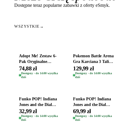
Dostępne teraz popularne zabawki z oferty eSmyk.
WSZYSTKIE
→
Dodaj do koszyka
Dodaj do koszyka
Adopt Me! Zestaw 6-
Pokemon Battle Arena
Pak Oryginalne
Gra Karciana 3 Talie
Figurki Roblox
Oryginal
74,88 zł
129,99 zł
Zwierzęta Tropical
Dostępny · do 14:00 wysyłka
Dostępny · do 14:00 wysyłka
dziś
dziś
Time
Dodaj do koszyka
Dodaj do koszyka
Funko POP! Indiana
Funko POP! Indiana
Jones and the Dial
Jones and the Dial
Destiny Bobble-Head
Destiny Bobble-Head
32,99 zł
69,99 zł
Helena Shaw 1386
Teddy Kumar 1388
Dostępny · do 14:00 wysyłka
Dostępny · do 14:00 wysyłka
dziś
dziś
Dodaj do koszyka
Dodaj do koszyka