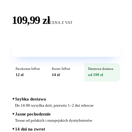
109,99 zł
CENA Z VAT
Wkrótce w sprzedaży
Paczkomat InPost
Kurier InPost
Darmowa dostawa
12 zł
14 zł
od 199 zł
✦
Szybka dostawa
Do 14:00 wysyłka dziś; przewóz 1–2 dni robocze
✦
Jasne pochodzenie
Towar od polskich i europejskich dystrybutorów
✦
14 dni na zwrot