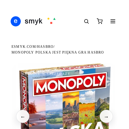
DARMOWA DOSTAWA OD 199 ZŁ
POLSCY I EUROPEJSCY DYSTRYBUTORZY
14 
●
●
●
ESMYK.COM
HASBRO
/
/
MONOPOLY POLSKA JEST PIĘKNA GRA HASBRO
WKRÓTCE W SPRZEDAŻY
←
→