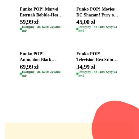
Funko POP! Marvel
Funko POP! Movies
Eternals Bobble-Head
DC Shazam! Fury of
Oryginalna Figurka
the Gods Vinyl Figure
59,99 zł
45,00 zł
Kro 737
Eugene 1281
Dostępny · do 14:00 wysyłka
Dostępny · do 14:00 wysyłka
dziś
dziś
Dodaj do koszyka
Dodaj do koszyka
Funko POP!
Funko POP!
Animation Black
Television Ren Stimpy
Clover Vinyl Figure
Space Madness Ren
69,99 zł
34,99 zł
Oryginalna Figurka
(Special Edition) 1532
Dostępny · do 14:00 wysyłka
Dostępny · do 14:00 wysyłka
dziś
dziś
Yuno 1101