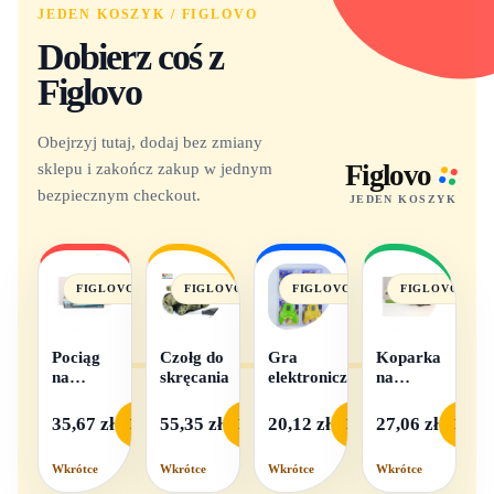
JEDEN KOSZYK / FIGLOVO
Dobierz coś z
Figlovo
Obejrzyj tutaj, dodaj bez zmiany
sklepu i zakończ zakup w jednym
Figlovo
bezpiecznym checkout.
JEDEN KOSZYK
FIGLOVO
FIGLOVO
FIGLOVO
FIGLOVO
Pociąg
Czołg do
Gra
Koparka
na
skręcania
elektroniczna
na
baterie
baterie
światło i
35,67 zł
55,35 zł
20,12 zł
27,06 zł
Podgląd
Podgląd
Podgląd
Podgl
dźwięk
Wkrótce
Wkrótce
Wkrótce
Wkrótce