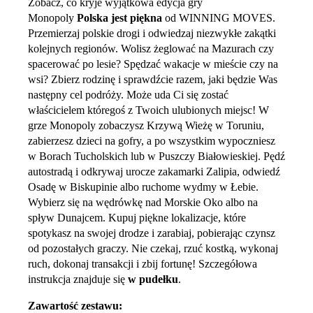
Zobacz, co kryje wyjątkowa edycja gry
Monopoly
Polska jest piękna
od WINNING MOVES.
Przemierzaj polskie drogi i odwiedzaj niezwykłe zakątki
kolejnych regionów. Wolisz żeglować na Mazurach czy
spacerować po lesie? Spędzać wakacje w mieście czy na
wsi? Zbierz rodzinę i sprawdźcie razem, jaki będzie Was
następny cel podróży. Może uda Ci się zostać
właścicielem któregoś z Twoich ulubionych miejsc! W
grze Monopoly zobaczysz Krzywą Wieżę w Toruniu,
zabierzesz dzieci na gofry, a po wszystkim wypoczniesz
w Borach Tucholskich lub w Puszczy Białowieskiej. Pędź
autostradą i odkrywaj urocze zakamarki Zalipia, odwiedź
Osadę w Biskupinie albo ruchome wydmy w Łebie.
Wybierz się na wędrówkę nad Morskie Oko albo na
spływ Dunajcem. Kupuj piękne lokalizacje, które
spotykasz na swojej drodze i zarabiaj, pobierając czynsz
od pozostałych graczy. Nie czekaj, rzuć kostką, wykonaj
ruch, dokonaj transakcji i zbij fortunę! Szczegółowa
instrukcja znajduje się
w pudełku
.
Zawartość zestawu: