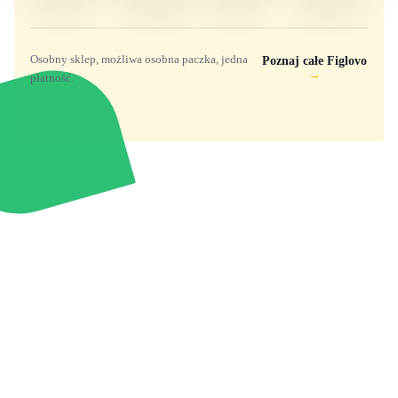
Osobny sklep, możliwa osobna paczka, jedna
Poznaj całe Figlovo
→
płatność.
Zabawki, figurki i kolekcjonerskie hity z
e
smyk
ulubionych światów. Jeden sklep, przejrzyste
zasady dostawy i produkty od polskich oraz
europejskich dystrybutorów.
Popularne marki
Pomoc
Zakupy