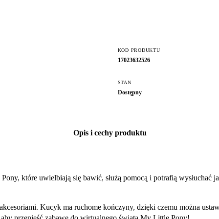
KOD PRODUKTU
17023632526
STAN
Dostępny
Opis i cechy produktu
 Pony, które uwielbiają się bawić, służą pomocą i potrafią wysłuchać 
kcesoriami. Kucyk ma ruchome kończyny, dzięki czemu można ustawia
 aby przenieść zabawę do wirtualnego świata My Little Pony!