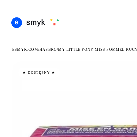
ARMOWA DOSTAWA OD 199 ZŁ
POLSCY I EUROPEJSCY DYSTRYBUTORZY
14 DN
●
●
ESMYK.COM
HASBRO
/
/
MY LITTLE PONY MISS POMMEL KUCY
★ DOSTĘPNY ★