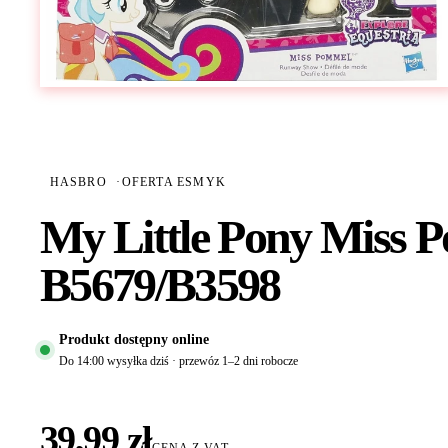
HASBRO
·
OFERTA ESMYK
My Little Pony Miss 
B5679/B3598
Produkt dostępny online
Do 14:00 wysyłka dziś · przewóz 1–2 dni robocze
39,99 zł
CENA Z VAT