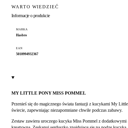
WARTO WIEDZIEĆ
Informacje o produkcie
MARKA
Hasbro
EAN
5010994932367
MY LITTLE PONY MISS POMMEL
Przenieś się do magicznego świata fantazji z kucykami My Little
świecie, zapewniając niezapomniane chwile podczas zabawy.
Zestaw zawiera uroczego kucyka Miss Pommel z dodatkowymi a
kreatywną. Zeskanuj serduszko znajdujące się na nodze kucyka,