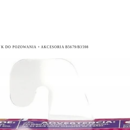
I NA ZWROT
ZAMÓW DO 14:00 — WYSYŁKA DZIŚ
DARMOWA DOSTAWA OD 199 
●
●
K DO POZOWANIA + AKCESORIA B5679/B3598