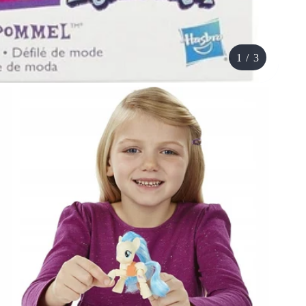
1
/
3