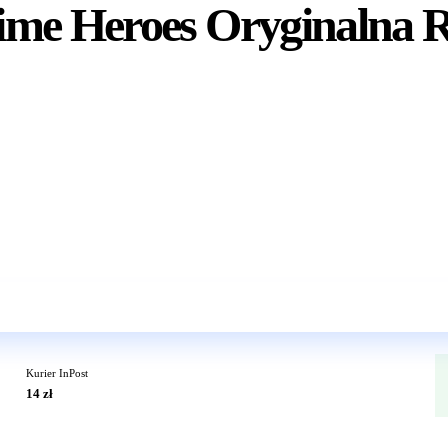
ime Heroes Oryginalna 
Wkrótce w sprzedaży
Kurier InPost
14 zł