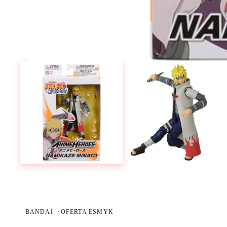
BANDAI
·
OFERTA ESMYK