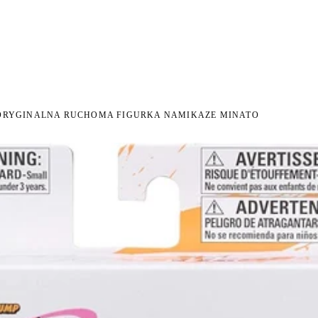
NI NA ZWROT
ZAMÓW DO 14:00 — WYSYŁKA DZIŚ
DARMOWA DOSTAWA OD 199
●
●
 ORYGINALNA RUCHOMA FIGURKA NAMIKAZE MINATO