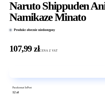
Naruto Shippuden An
Namikaze Minato
Produkt obecnie niedostępny
107,99 zł
CENA Z VAT
Paczkomat InPost
12 zł