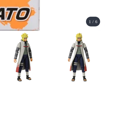
1
/
6