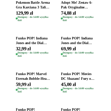
Pokemon Battle Arena
Adopt Me! Zestaw 6-
Gra Karciana 3 Talie
Pak Oryginalne
Oryginal
Figurki Roblox
129,99 zł
74,88 zł
Zwierzęta Tropical
Dostępny · do 14:00 wysyłka
Dostępny · do 14:00 wysyłka
dziś
dziś
Time
Dodaj do koszyka
Dodaj do koszyka
Funko POP! Indiana
Funko POP! Indiana
Jones and the Dial
Jones and the Dial
Destiny Bobble-Head
Destiny Bobble-Head
32,99 zł
69,99 zł
Helena Shaw 1386
Teddy Kumar 1388
Dostępny · do 14:00 wysyłka
Dostępny · do 14:00 wysyłka
dziś
dziś
Dodaj do koszyka
Dodaj do koszyka
Funko POP! Marvel
Funko POP! Movies
Eternals Bobble-Head
DC Shazam! Fury of
Oryginalna Figurka
the Gods Vinyl Figure
59,99 zł
45,00 zł
Kro 737
Eugene 1281
Dostępny · do 14:00 wysyłka
Dostępny · do 14:00 wysyłka
dziś
dziś
Dodaj do koszyka
Dodaj do koszyka
Funko POP!
Funko POP!