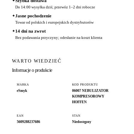
✦
Szybka dostawa
Do 14:00 wysyłka dziś; przewóz 1–2 dni robocze
✦
Jasne pochodzenie
Towar od polskich i europejskich dystrybutorów
✦
14 dni na zwrot
Bez podawania przyczyny; odesłanie na koszt klienta
WARTO WIEDZIEĆ
Informacje o produkcie
MARKA
KOD PRODUKTU
eSmyk
06007 NEBULIZATOR
KOMPRESOROWY
HOFFEN
EAN
STAN
5609288237686
Niedostępny