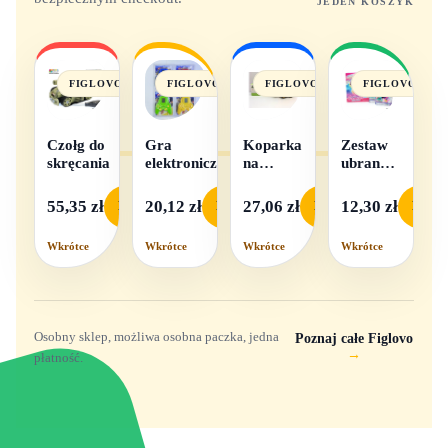
JEDEN KOSZYK
FIGLOVO
FIGLOVO
FIGLOVO
FIGLOVO
Czołg do
Gra
Koparka
Zestaw
skręcania
elektroniczna
na
ubranek
baterie
dla lalek
- 1
55,35 zł
20,12 zł
27,06 zł
12,30 zł
Podgląd
Podgląd
Podgląd
Podgl
komplet,
mix
Wkrótce
Wkrótce
Wkrótce
Wkrótce
wzorów
Osobny sklep, możliwa osobna paczka, jedna
Poznaj całe Figlovo
→
płatność.