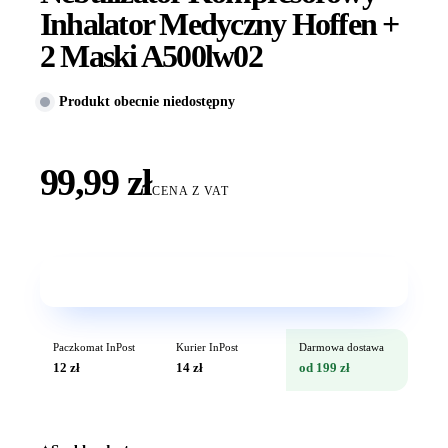
Inhalator Medyczny Hoffen +
2 Maski A500lw02
Produkt obecnie niedostępny
99,99 zł
CENA Z VAT
Wkrótce w sprzedaży
Paczkomat InPost
Kurier InPost
Darmowa dostawa
12 zł
14 zł
od 199 zł