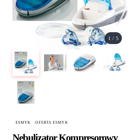
1
/
5
ESMYK
·
OFERTA ESMYK
Nebulizator Kompresorowy