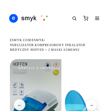
Ś
DARMOWA DOSTAWA OD 199 ZŁ
POLSCY I EUROPEJSCY DYSTRYBUTORZY
14
●
●
●
ESMYK.COM
ESMYK
/
/
NEBULIZATOR KOMPRESOROWY INHALATOR
MEDYCZNY HOFFEN + 2 MASKI A500LW02
WKRÓTCE W SPRZEDAŻY
←
→