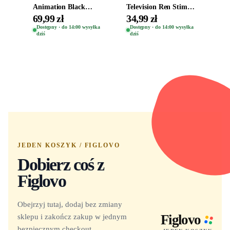
Animation Black
Television Ren Stimpy
Clover Vinyl Figure
Space Madness Ren
69,99 zł
34,99 zł
Oryginalna Figurka
(Special Edition) 1532
Dostępny · do 14:00 wysyłka
Dostępny · do 14:00 wysyłka
dziś
dziś
Yuno 1101
JEDEN KOSZYK / FIGLOVO
Dobierz coś z
Figlovo
Obejrzyj tutaj, dodaj bez zmiany
sklepu i zakończ zakup w jednym
Figlovo
bezpiecznym checkout.