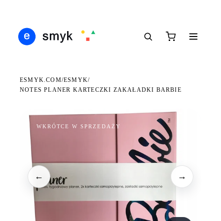
Ś
DARMOWA DOSTAWA OD 199 ZŁ
POLSCY I EUROPEJSCY DYSTRYBUTORZY
14
●
●
●
ESMYK.COM
ESMYK
/
/
NOTES PLANER KARTECZKI ZAKAŁADKI BARBIE
WKRÓTCE W SPRZEDAŻY
←
→