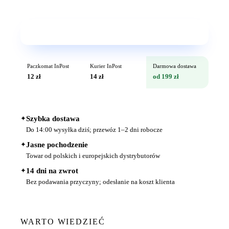
Wkrótce w sprzedaży
Paczkomat InPost
Kurier InPost
Darmowa dostawa
12 zł
14 zł
od 199 zł
✦
Szybka dostawa
Do 14:00 wysyłka dziś; przewóz 1–2 dni robocze
✦
Jasne pochodzenie
Towar od polskich i europejskich dystrybutorów
✦
14 dni na zwrot
Bez podawania przyczyny; odesłanie na koszt klienta
WARTO WIEDZIEĆ