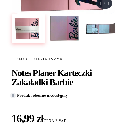
1
/
3
ESMYK
·
OFERTA ESMYK
Notes Planer Karteczki
Zakaładki Barbie
Produkt obecnie niedostępny
16,99 zł
CENA Z VAT