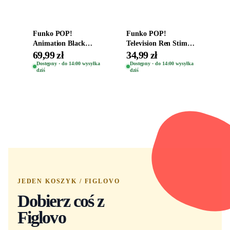
Dodaj do koszyka
Dodaj do koszyka
Funko POP!
Funko POP!
Animation Black
Television Ren Stimpy
Clover Vinyl Figure
Space Madness Ren
69,99 zł
34,99 zł
Oryginalna Figurka
(Special Edition) 1532
Dostępny · do 14:00 wysyłka
Dostępny · do 14:00 wysyłka
dziś
dziś
Yuno 1101
JEDEN KOSZYK / FIGLOVO
Dobierz coś z
Figlovo