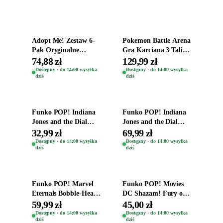
Dodaj do koszyka
Dodaj do koszyka
Adopt Me! Zestaw 6-
Pokemon Battle Arena
Pak Oryginalne
Gra Karciana 3 Talie
Figurki Roblox
Oryginal
74,88 zł
129,99 zł
Zwierzęta Tropical
Dostępny · do 14:00 wysyłka
Dostępny · do 14:00 wysyłka
dziś
dziś
Time
Dodaj do koszyka
Dodaj do koszyka
Funko POP! Indiana
Funko POP! Indiana
Jones and the Dial
Jones and the Dial
Destiny Bobble-Head
Destiny Bobble-Head
32,99 zł
69,99 zł
Helena Shaw 1386
Teddy Kumar 1388
Dostępny · do 14:00 wysyłka
Dostępny · do 14:00 wysyłka
dziś
dziś
Dodaj do koszyka
Dodaj do koszyka
Funko POP! Marvel
Funko POP! Movies
Eternals Bobble-Head
DC Shazam! Fury of
Oryginalna Figurka
the Gods Vinyl Figure
59,99 zł
45,00 zł
Kro 737
Eugene 1281
Dostępny · do 14:00 wysyłka
Dostępny · do 14:00 wysyłka
dziś
dziś