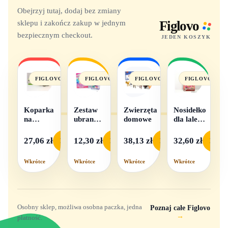
Obejrzyj tutaj, dodaj bez zmiany
sklepu i zakończ zakup w jednym
Figlovo
bezpiecznym checkout.
JEDEN KOSZYK
FIGLOVO
FIGLOVO
FIGLOVO
FIGLOVO
Koparka
Zestaw
Zwierzęta
Nosidełko
na
ubranek
domowe
dla lalek
baterie
dla lalek
w
- 1
pudełku
27,06 zł
12,30 zł
38,13 zł
32,60 zł
Podgląd
Podgląd
Podgląd
Podgl
komplet,
mix
Wkrótce
Wkrótce
Wkrótce
Wkrótce
wzorów
Osobny sklep, możliwa osobna paczka, jedna
Poznaj całe Figlovo
→
płatność.