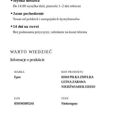
✦
Szybka dostawa
Do 14:00 wysyłka dziś; przewóz 1–2 dni robocze
✦
Jasne pochodzenie
Towar od polskich i europejskich dystrybutorów
✦
14 dni na zwrot
Bez podawania przyczyny; odesłanie na koszt klienta
WARTO WIEDZIEĆ
Informacje o produkcie
MARKA
KOD PRODUKTU
Epee
01018 PIŁKA ZMYŁKA
LEŚNA ZABAWA
NIEDŹWIADEK EDZIO
EAN
STAN
8591945095241
Niedostępny