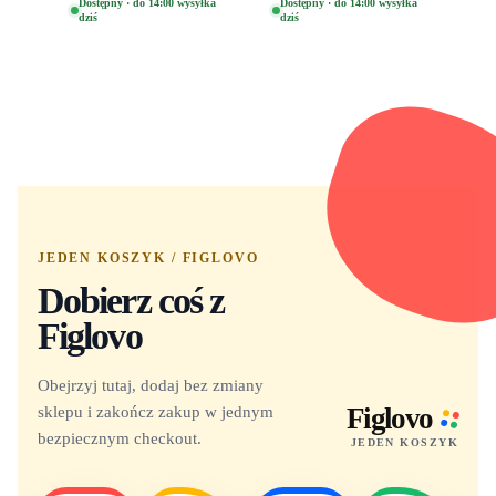
Oryginalna Figurka
(Special Edition) 1532
Dostępny · do 14:00 wysyłka
Dostępny · do 14:00 wysyłka
dziś
dziś
Yuno 1101
JEDEN KOSZYK / FIGLOVO
Dobierz coś z
Figlovo
Obejrzyj tutaj, dodaj bez zmiany
sklepu i zakończ zakup w jednym
Figlovo
bezpiecznym checkout.
JEDEN KOSZYK