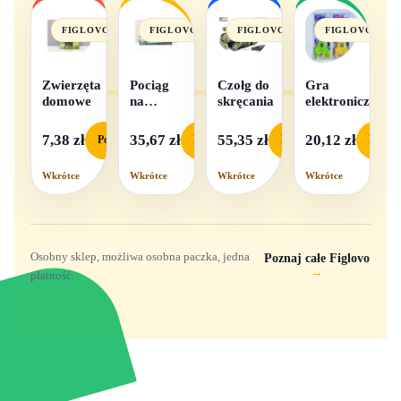
FIGLOVO
FIGLOVO
FIGLOVO
FIGLOVO
Zwierzęta
Pociąg
Czołg do
Gra
domowe
na
skręcania
elektroniczna
baterie
światło i
7,38 zł
35,67 zł
55,35 zł
20,12 zł
Podgląd
Podgląd
Podgląd
Podgl
dźwięk
Wkrótce
Wkrótce
Wkrótce
Wkrótce
Osobny sklep, możliwa osobna paczka, jedna
Poznaj całe Figlovo
→
płatność.