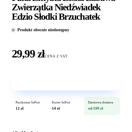
Zwierzątka Niedźwiadek
Edzio Słodki Brzuchatek
Produkt obecnie niedostępny
29,99 zł
CENA Z VAT
Wkrótce w sprzedaży
Paczkomat InPost
Kurier InPost
Darmowa dostawa
12 zł
14 zł
od 199 zł