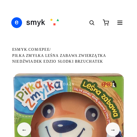
DARMOWA DOSTAWA OD 199 ZŁ
POLSCY I EUROPEJSCY DYSTRYBUTORZY
14 
●
●
●
ESMYK.COM
EPEE
/
/
PIŁKA ZMYŁKA LEŚNA ZABAWA ZWIERZĄTKA
NIEDŹWIADEK EDZIO SŁODKI BRZUCHATEK
WKRÓTCE W SPRZEDAŻY
←
→