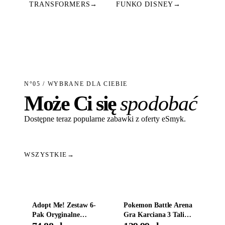
TRANSFORMERS
→
FUNKO DISNEY
→
N°05 / WYBRANE DLA CIEBIE
Może Ci się
spodobać
Dostępne teraz popularne zabawki z oferty eSmyk.
WSZYSTKIE
→
Dodaj do koszyka
Dodaj do koszyka
Adopt Me! Zestaw 6-
Pokemon Battle Arena
Pak Oryginalne
Gra Karciana 3 Talie
Figurki Roblox
Oryginal