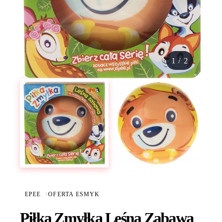
1
/
2
EPEE
·
OFERTA ESMYK
Piłka Zmyłka Leśna Zabawa