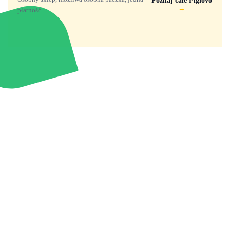
Poznaj całe Figlovo
→
płatność.
Zabawki, figurki i kolekcjonerskie hity z
e
smyk
ulubionych światów. Jeden sklep, przejrzyste
zasady dostawy i produkty od polskich oraz
europejskich dystrybutorów.
Popularne marki
Pomoc
Zakupy
Funko Marvel
Kontakt
Mój koszyk
Funko Disney
Dostawa
Wyszukiwarka