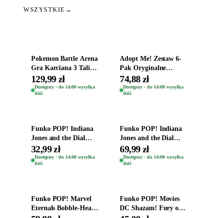
WSZYSTKIE
→
Dodaj do koszyka
Dodaj do koszyka
Pokemon Battle Arena
Adopt Me! Zestaw 6-
Gra Karciana 3 Talie
Pak Oryginalne
Oryginal
Figurki Roblox
129,99 zł
74,88 zł
Zwierzęta Tropical
Dostępny · do 14:00 wysyłka
Dostępny · do 14:00 wysyłka
dziś
dziś
Time
Dodaj do koszyka
Dodaj do koszyka
Funko POP! Indiana
Funko POP! Indiana
Jones and the Dial
Jones and the Dial
Destiny Bobble-Head
Destiny Bobble-Head
32,99 zł
69,99 zł
Helena Shaw 1386
Teddy Kumar 1388
Dostępny · do 14:00 wysyłka
Dostępny · do 14:00 wysyłka
dziś
dziś
Dodaj do koszyka
Dodaj do koszyka
Funko POP! Marvel
Funko POP! Movies
Eternals Bobble-Head
DC Shazam! Fury of
Oryginalna Figurka
the Gods Vinyl Figure