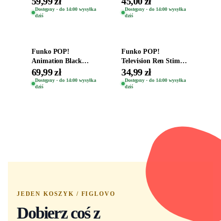
59,99 zł
45,00 zł
Kro 737
Eugene 1281
Dostępny · do 14:00 wysyłka
Dostępny · do 14:00 wysyłka
dziś
dziś
Dodaj do koszyka
Dodaj do koszyka
Funko POP!
Funko POP!
Animation Black
Television Ren Stimpy
Clover Vinyl Figure
Space Madness Ren
69,99 zł
34,99 zł
Oryginalna Figurka
(Special Edition) 1532
Dostępny · do 14:00 wysyłka
Dostępny · do 14:00 wysyłka
dziś
dziś
Yuno 1101
JEDEN KOSZYK / FIGLOVO
Dobierz coś z