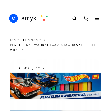
Ś
DARMOWA DOSTAWA OD 199 ZŁ
POLSCY I EUROPEJSCY DYSTRYBUTORZY
14
●
●
●
ESMYK.COM
ESMYK
/
/
PLASTELINA KWADRATOWA ZESTAW 18 SZTUK HOT
WHEELS
★ DOSTĘPNY ★