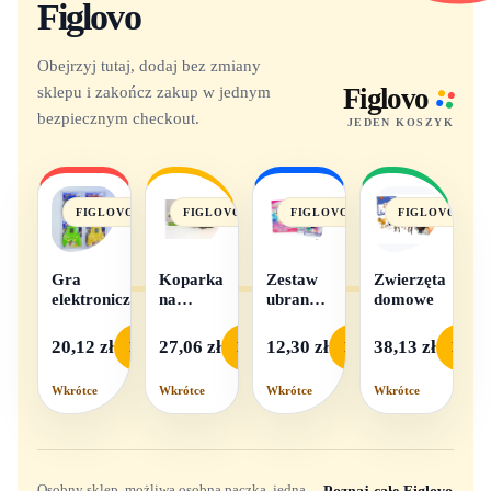
Figlovo
Obejrzyj tutaj, dodaj bez zmiany
sklepu i zakończ zakup w jednym
Figlovo
bezpiecznym checkout.
JEDEN KOSZYK
FIGLOVO
FIGLOVO
FIGLOVO
FIGLOVO
Gra
Koparka
Zestaw
Zwierzęta
elektroniczna
na
ubranek
domowe
baterie
dla lalek
- 1
20,12 zł
27,06 zł
12,30 zł
38,13 zł
Podgląd
Podgląd
Podgląd
Podgl
komplet,
mix
Wkrótce
Wkrótce
Wkrótce
Wkrótce
wzorów
Osobny sklep, możliwa osobna paczka, jedna