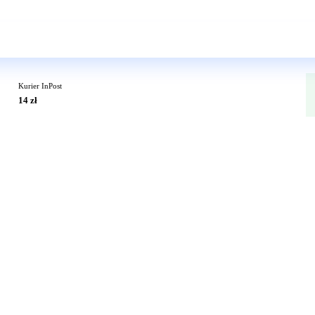
Wkrótce w sprzedaży
Kurier InPost
14 zł