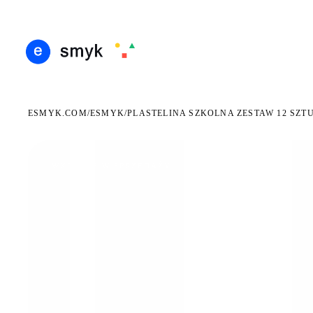
DARMOWA DOSTAWA OD 199 ZŁ
POLSCY I EUROPEJSCY DYSTRYBUTORZY
14 D
●
●
ESMYK.COM
ESMYK
/
/
PLASTELINA SZKOLNA ZESTAW 12 SZTU
WKRÓTCE W SPRZEDAŻY