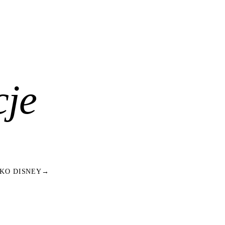
cje
KO DISNEY
→