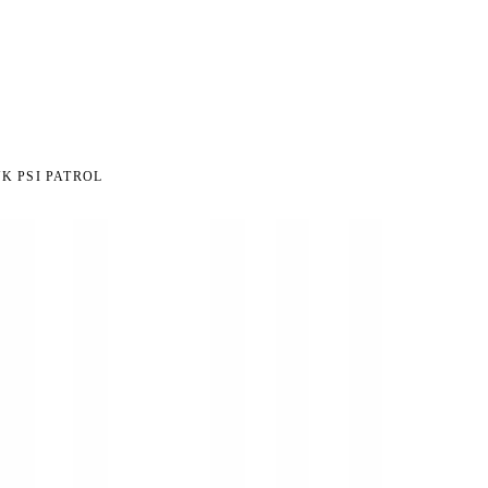
NI NA ZWROT
ZAMÓW DO 14:00 — WYSYŁKA DZIŚ
DARMOWA DOSTAWA OD 199
●
●
K PSI PATROL