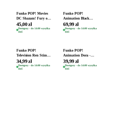
Funko POP! Movies
Funko POP!
DC Shazam! Fury of
Animation Black
the Gods Vinyl Figure
Clover Vinyl Figure
45,00 zł
69,99 zł
Eugene 1281
Oryginalna Figurka
Dostępny · do 14:00 wysyłka
Dostępny · do 14:00 wysyłka
dziś
dziś
Yuno 1101
Dodaj do koszyka
Dodaj do koszyka
Funko POP!
Funko POP!
Television Ren Stimpy
Animation Dora -
Space Madness Ren
Vinyl Figure
34,99 zł
39,99 zł
(Special Edition) 1532
Oryginalna Figurka
Dostępny · do 14:00 wysyłka
Dostępny · do 14:00 wysyłka
dziś
dziś
Dora 2003
Zabawki, figurki i kolekcjonerskie hity z