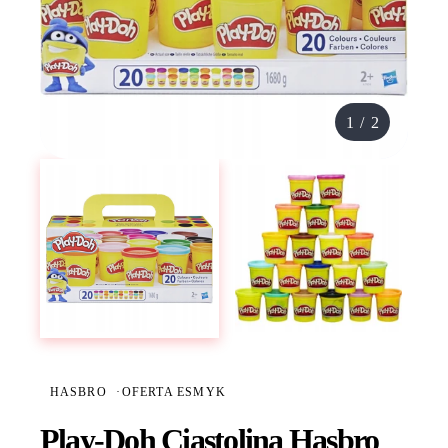
1
/
2
HASBRO
·
OFERTA ESMYK
Play-Doh Ciastolina Hasbro