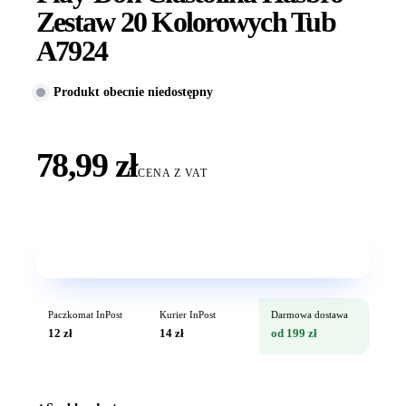
Zestaw 20 Kolorowych Tub
A7924
Produkt obecnie niedostępny
78,99 zł
CENA Z VAT
Wkrótce w sprzedaży
Paczkomat InPost
Kurier InPost
Darmowa dostawa
12 zł
14 zł
od 199 zł