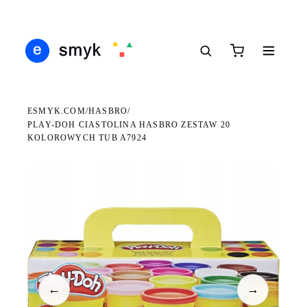
Ś
DARMOWA DOSTAWA OD 199 ZŁ
POLSCY I EUROPEJSCY DYSTRYBUTORZY
14
●
●
●
ESMYK.COM
HASBRO
/
/
PLAY-DOH CIASTOLINA HASBRO ZESTAW 20
KOLOROWYCH TUB A7924
WKRÓTCE W SPRZEDAŻY
←
→