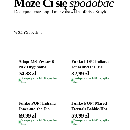
Może Ci się
spodobać
Dostępne teraz popularne zabawki z oferty eSmyk.
WSZYSTKIE
→
Dodaj do koszyka
Dodaj do koszyka
Adopt Me! Zestaw 6-
Funko POP! Indiana
Pak Oryginalne
Jones and the Dial
Figurki Roblox
Destiny Bobble-Head
74,88 zł
32,99 zł
Zwierzęta Tropical
Helena Shaw 1386
Dostępny · do 14:00 wysyłka
Dostępny · do 14:00 wysyłka
dziś
dziś
Time
Dodaj do koszyka
Dodaj do koszyka
Funko POP! Indiana
Funko POP! Marvel
Jones and the Dial
Eternals Bobble-Head
Destiny Bobble-Head
Oryginalna Figurka
69,99 zł
59,99 zł
Teddy Kumar 1388
Kro 737
Dostępny · do 14:00 wysyłka
Dostępny · do 14:00 wysyłka
dziś
dziś
Dodaj do koszyka
Dodaj do koszyka