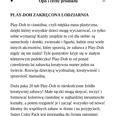
Opis i cechy produktu
PLAY-DOH ZAKRĘCONA LODZIARNIA
Play-Doh to ciastolina, czyli miękka masa plastyczna,
dzięki której wszystkie dzieci mogą wyczarować, co tylko
sobie wymarzą! Każdy znajdzie tu coś dla siebie: są
samochody i domki, zwierzaki i figurki, ludzie oraz wiele
innych akcesoriów, które sprawią, że zabawa z Play-Doh
nigdy się nie nudzi! Tyle pomysłów kryje się w małym
tekturowym pudełeczku! Play-Doh to od ponad
czterdziestu lat zabawka kreatywna numer jeden na
świecie. Rozwija dziecięcą wyobraźnię, kreatywność i
sprawność manualną.
Duża paka 20 tub Play-Doh to nieskończone źródło
kreatywnej zabawy! Małe rączki mogą skręcać, toczyć i
formować kolorową ciastolinę w najbardziej niesamowite
kształty, a potem rozgnieść je i zacząć wszystko od nowa!
Idealny do wspólnych zabaw w domu i na przyjęciach,
Super Color Pack jest przepustką do świata ogromnej