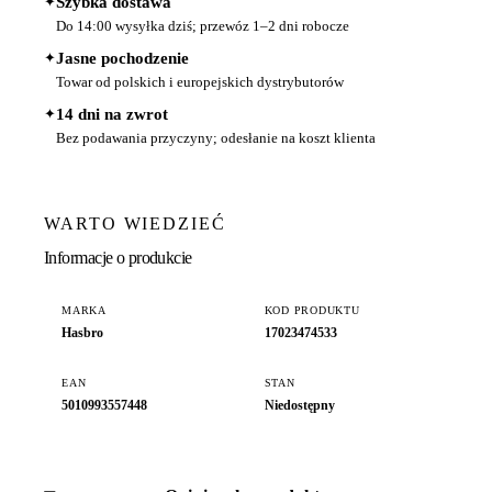
✦
Szybka dostawa
Do 14:00 wysyłka dziś; przewóz 1–2 dni robocze
✦
Jasne pochodzenie
Towar od polskich i europejskich dystrybutorów
✦
14 dni na zwrot
Bez podawania przyczyny; odesłanie na koszt klienta
WARTO WIEDZIEĆ
Informacje o produkcie
MARKA
KOD PRODUKTU
Hasbro
17023474533
EAN
STAN
5010993557448
Niedostępny