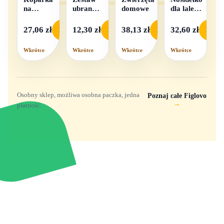
na
ubranek
domowe
dla lalek
baterie
dla lalek
w
- 1
pudełku
27,06 zł
12,30 zł
38,13 zł
32,60 zł
Podgląd
Podgląd
Podgląd
Podgl
komplet,
mix
Wkrótce
Wkrótce
Wkrótce
Wkrótce
wzorów
Osobny sklep, możliwa osobna paczka, jedna
Poznaj całe Figlovo
→
płatność.
Zabawki, figurki i kolekcjonerskie hity z
e
smyk
ulubionych światów. Jeden sklep, przejrzyste
zasady dostawy i produkty od polskich oraz
europejskich dystrybutorów.