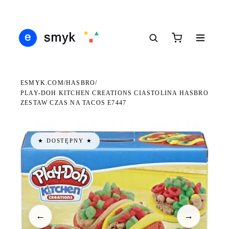
DARMOWA DOSTAWA OD 199 ZŁ
POLSCY I EUROPEJSCY DYSTRYBUTORZY
14 
●
●
●
ESMYK.COM
HASBRO
/
/
PLAY-DOH KITCHEN CREATIONS CIASTOLINA HASBRO
ZESTAW CZAS NA TACOS E7447
★ DOSTĘPNY ★
←
→