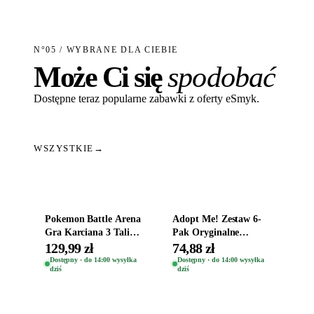
N°05 / WYBRANE DLA CIEBIE
Może Ci się
spodobać
Dostępne teraz popularne zabawki z oferty eSmyk.
WSZYSTKIE
→
Dodaj do koszyka
Dodaj do koszyka
Pokemon Battle Arena
Adopt Me! Zestaw 6-
Gra Karciana 3 Talie
Pak Oryginalne
Oryginal
Figurki Roblox
129,99 zł
74,88 zł
Zwierzęta Tropical
Dostępny · do 14:00 wysyłka
Dostępny · do 14:00 wysyłka
dziś
dziś
Time
Dodaj do koszyka
Dodaj do koszyka