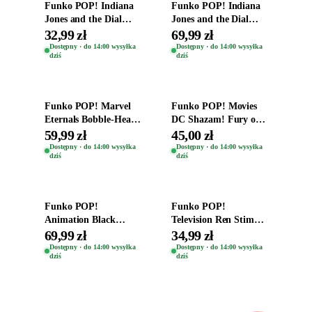
Funko POP! Indiana
Funko POP! Indiana
Jones and the Dial
Jones and the Dial
Destiny Bobble-Head
Destiny Bobble-Head
32,99 zł
69,99 zł
Helena Shaw 1386
Teddy Kumar 1388
Dostępny · do 14:00 wysyłka
Dostępny · do 14:00 wysyłka
dziś
dziś
Dodaj do koszyka
Dodaj do koszyka
Funko POP! Marvel
Funko POP! Movies
Eternals Bobble-Head
DC Shazam! Fury of
Oryginalna Figurka
the Gods Vinyl Figure
59,99 zł
45,00 zł
Kro 737
Eugene 1281
Dostępny · do 14:00 wysyłka
Dostępny · do 14:00 wysyłka
dziś
dziś
Dodaj do koszyka
Dodaj do koszyka
Funko POP!
Funko POP!
Animation Black
Television Ren Stimpy
Clover Vinyl Figure
Space Madness Ren
69,99 zł
34,99 zł
Oryginalna Figurka
(Special Edition) 1532
Dostępny · do 14:00 wysyłka
Dostępny · do 14:00 wysyłka
dziś
dziś
Yuno 1101