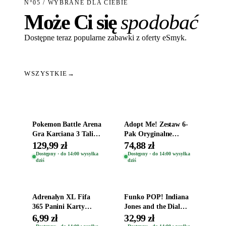
N°05 / WYBRANE DLA CIEBIE
Może Ci się
spodobać
Dostępne teraz popularne zabawki z oferty eSmyk.
WSZYSTKIE
→
Dodaj do koszyka
Dodaj do koszyka
Pokemon Battle Arena
Adopt Me! Zestaw 6-
Gra Karciana 3 Talie
Pak Oryginalne
Oryginal
Figurki Roblox
129,99 zł
74,88 zł
Zwierzęta Tropical
Dostępny · do 14:00 wysyłka
Dostępny · do 14:00 wysyłka
dziś
dziś
Time
Dodaj do koszyka
Dodaj do koszyka
Adrenalyn XL Fifa
Funko POP! Indiana
365 Panini Karty
Jones and the Dial
Piłkarskie Saszetka z
Destiny Bobble-Head
6,99 zł
32,99 zł
Kartami 2026
Helena Shaw 1386