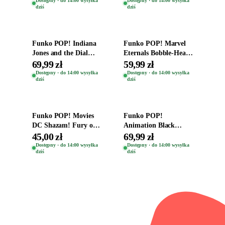
Dostępny · do 14:00 wysyłka
Dostępny · do 14:00 wysyłka
dziś
dziś
Dodaj do koszyka
Dodaj do koszyka
Funko POP! Indiana
Funko POP! Marvel
Jones and the Dial
Eternals Bobble-Head
Destiny Bobble-Head
Oryginalna Figurka
69,99 zł
59,99 zł
Teddy Kumar 1388
Kro 737
Dostępny · do 14:00 wysyłka
Dostępny · do 14:00 wysyłka
dziś
dziś
Dodaj do koszyka
Dodaj do koszyka
Funko POP! Movies
Funko POP!
DC Shazam! Fury of
Animation Black
the Gods Vinyl Figure
Clover Vinyl Figure
45,00 zł
69,99 zł
Eugene 1281
Oryginalna Figurka
Dostępny · do 14:00 wysyłka
Dostępny · do 14:00 wysyłka
dziś
dziś
Yuno 1101