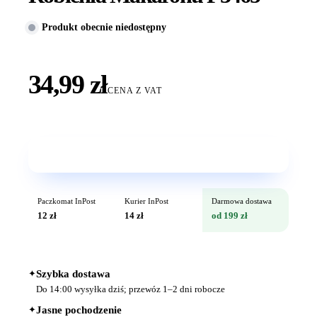
Produkt obecnie niedostępny
34,99 zł
CENA Z VAT
Wkrótce w sprzedaży
Paczkomat InPost
Kurier InPost
Darmowa dostawa
12 zł
14 zł
od 199 zł
✦
Szybka dostawa
Do 14:00 wysyłka dziś; przewóz 1–2 dni robocze
✦
Jasne pochodzenie