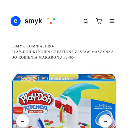
DARMOWA DOSTAWA OD 199 ZŁ
POLSCY I EUROPEJSCY DYSTRYBUTORZY
14 
●
●
●
ESMYK.COM
HASBRO
/
/
PLAY-DOH KITCHEN CREATIONS ZESTAW MASZYNKA
DO ROBIENIA MAKARONU F3465
WKRÓTCE W SPRZEDAŻY
←
→