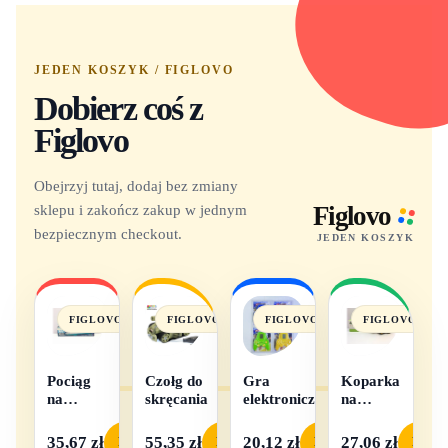
JEDEN KOSZYK / FIGLOVO
Dobierz coś z
Figlovo
Obejrzyj tutaj, dodaj bez zmiany
sklepu i zakończ zakup w jednym
Figlovo
bezpiecznym checkout.
JEDEN KOSZYK
FIGLOVO
FIGLOVO
FIGLOVO
FIGLOVO
Pociąg
Czołg do
Gra
Koparka
na
skręcania
elektroniczna
na
baterie
baterie
światło i
35,67 zł
55,35 zł
20,12 zł
27,06 zł
Podgląd
Podgląd
Podgląd
Podgl