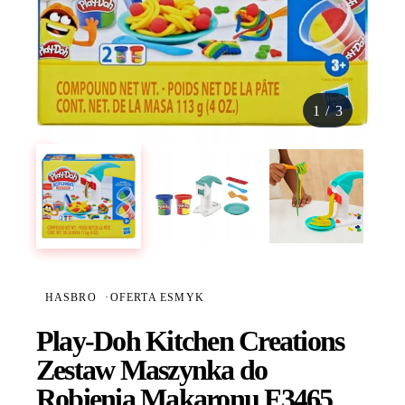
1
/
3
HASBRO
·
OFERTA ESMYK
Play-Doh Kitchen Creations
Zestaw Maszynka do
Robienia Makaronu F3465