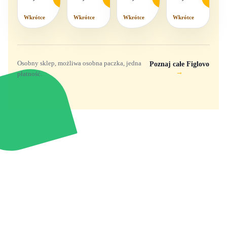
dźwięk
Wkrótce
Wkrótce
Wkrótce
Wkrótce
Osobny sklep, możliwa osobna paczka, jedna
Poznaj całe Figlovo
→
płatność.
Zabawki, figurki i kolekcjonerskie hity z
e
smyk
ulubionych światów. Jeden sklep, przejrzyste
zasady dostawy i produkty od polskich oraz
europejskich dystrybutorów.