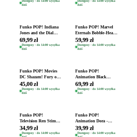
Zwierzęta Tropical
Helena Shaw 1386
Dostępny · do 14:00 wysyłka
Dostępny · do 14:00 wysyłka
dziś
dziś
Time
Dodaj do koszyka
Dodaj do koszyka
Funko POP! Indiana
Funko POP! Marvel
Jones and the Dial
Eternals Bobble-Head
Destiny Bobble-Head
Oryginalna Figurka
69,99 zł
59,99 zł
Teddy Kumar 1388
Kro 737
Dostępny · do 14:00 wysyłka
Dostępny · do 14:00 wysyłka
dziś
dziś
Dodaj do koszyka
Dodaj do koszyka
Funko POP! Movies
Funko POP!
DC Shazam! Fury of
Animation Black
the Gods Vinyl Figure
Clover Vinyl Figure
45,00 zł
69,99 zł
Eugene 1281
Oryginalna Figurka
Dostępny · do 14:00 wysyłka
Dostępny · do 14:00 wysyłka
dziś
dziś
Yuno 1101
Dodaj do koszyka
Dodaj do koszyka
Funko POP!
Funko POP!
Television Ren Stimpy
Animation Dora -
Space Madness Ren
Vinyl Figure
34,99 zł
39,99 zł
(Special Edition) 1532
Oryginalna Figurka
Dostępny · do 14:00 wysyłka
Dostępny · do 14:00 wysyłka
dziś
dziś