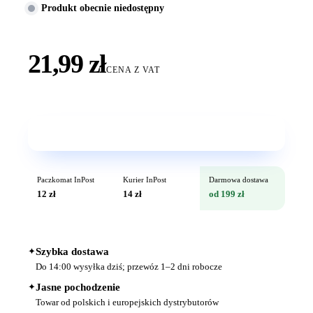
Produkt obecnie niedostępny
21,99 zł
CENA Z VAT
Wkrótce w sprzedaży
Paczkomat InPost
Kurier InPost
Darmowa dostawa
12 zł
14 zł
od 199 zł
✦
Szybka dostawa
Do 14:00 wysyłka dziś; przewóz 1–2 dni robocze
✦
Jasne pochodzenie
Towar od polskich i europejskich dystrybutorów