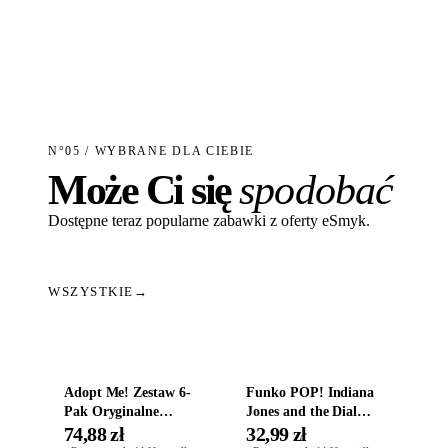
N°05 / WYBRANE DLA CIEBIE
Może Ci się
spodobać
Dostępne teraz popularne zabawki z oferty eSmyk.
WSZYSTKIE
→
Dodaj do koszyka
Dodaj do koszyka
Adopt Me! Zestaw 6-
Funko POP! Indiana
Pak Oryginalne
Jones and the Dial
Figurki Roblox
Destiny Bobble-Head
74,88 zł
32,99 zł