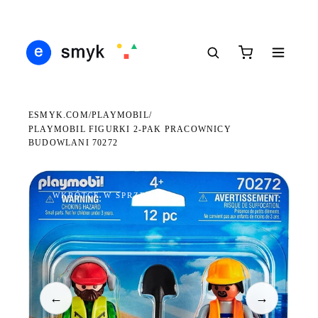
Ś
DARMOWA DOSTAWA OD 199 ZŁ
POLSCY I EUROPEJSCY DYSTRYBUTORZY
14
●
●
●
ESMYK.COM
PLAYMOBIL
/
/
PLAYMOBIL FIGURKI 2-PAK PRACOWNICY
BUDOWLANI 70272
WKRÓTCE W SPRZEDAŻY
←
→