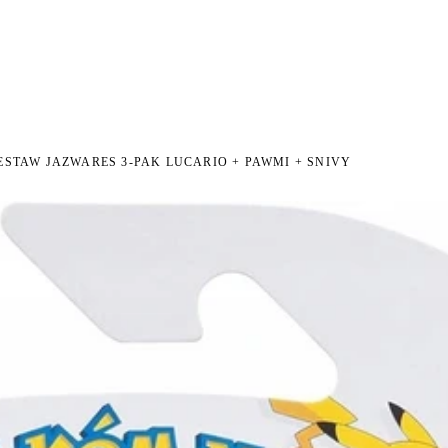
NI NA ZWROT
ZAMÓW DO 14:00 — WYSYŁKA DZIŚ
DARMOWA DOSTAWA OD 199
●
●
STAW JAZWARES 3-PAK LUCARIO + PAWMI + SNIVY