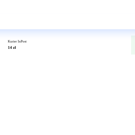
Wkrótce w sprzedaży
Kurier InPost
14 zł