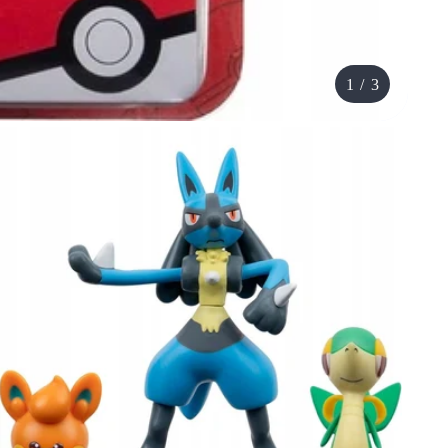
1
/
3