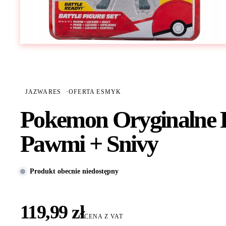
JAZWARES
·
OFERTA ESMYK
Pokemon Oryginalne F
Pawmi + Snivy
Produkt obecnie niedostępny
119,99 zł
CENA Z VAT