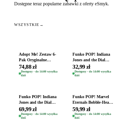
Dostępne teraz popularne zabawki z oferty eSmyk.
WSZYSTKIE
→
Dodaj do koszyka
Dodaj do koszyka
Adopt Me! Zestaw 6-
Funko POP! Indiana
Pak Oryginalne
Jones and the Dial
Figurki Roblox
Destiny Bobble-Head
74,88 zł
32,99 zł
Zwierzęta Tropical
Helena Shaw 1386
Dostępny · do 14:00 wysyłka
Dostępny · do 14:00 wysyłka
dziś
dziś
Time
Dodaj do koszyka
Dodaj do koszyka
Funko POP! Indiana
Funko POP! Marvel
Jones and the Dial
Eternals Bobble-Head
Destiny Bobble-Head
Oryginalna Figurka
69,99 zł
59,99 zł
Teddy Kumar 1388
Kro 737
Dostępny · do 14:00 wysyłka
Dostępny · do 14:00 wysyłka
dziś
dziś
Dodaj do koszyka
Dodaj do koszyka