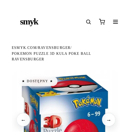
Ś
DARMOWA DOSTAWA OD 199 ZŁ
POLSCY I EUROPEJSCY DYSTRYBUTORZY
14
●
●
●
smyk
e
ESMYK.COM
RAVENSBURGER
/
/
POKEMON PUZZLE 3D KULA POKE BALL
RAVENSBURGER
★ DOSTĘPNY ★
←
→