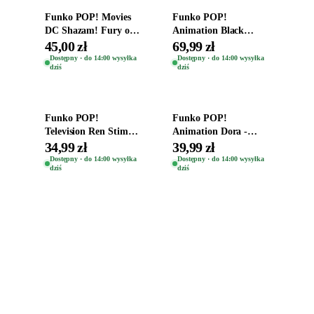
Funko POP! Movies
Funko POP!
DC Shazam! Fury of
Animation Black
the Gods Vinyl Figure
Clover Vinyl Figure
45,00 zł
69,99 zł
Eugene 1281
Oryginalna Figurka
Dostępny · do 14:00 wysyłka
Dostępny · do 14:00 wysyłka
dziś
dziś
Yuno 1101
Dodaj do koszyka
Dodaj do koszyka
Funko POP!
Funko POP!
Television Ren Stimpy
Animation Dora -
Space Madness Ren
Vinyl Figure
34,99 zł
39,99 zł
(Special Edition) 1532
Oryginalna Figurka
Dostępny · do 14:00 wysyłka
Dostępny · do 14:00 wysyłka
dziś
dziś
Dora 2003
Zabawki, figurki i kolekcjonerskie hity z
e
smyk
ulubionych światów. Jeden sklep, przejrzyste