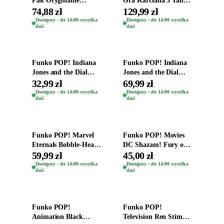
Pak Oryginalne
Gra Karciana 3 Talie
Figurki Roblox
Oryginal
74,88 zł
129,99 zł
Zwierzęta Tropical
Dostępny · do 14:00 wysyłka
Dostępny · do 14:00 wysyłka
dziś
dziś
Time
Dodaj do koszyka
Dodaj do koszyka
Funko POP! Indiana
Funko POP! Indiana
Jones and the Dial
Jones and the Dial
Destiny Bobble-Head
Destiny Bobble-Head
32,99 zł
69,99 zł
Helena Shaw 1386
Teddy Kumar 1388
Dostępny · do 14:00 wysyłka
Dostępny · do 14:00 wysyłka
dziś
dziś
Dodaj do koszyka
Dodaj do koszyka
Funko POP! Marvel
Funko POP! Movies
Eternals Bobble-Head
DC Shazam! Fury of
Oryginalna Figurka
the Gods Vinyl Figure
59,99 zł
45,00 zł
Kro 737
Eugene 1281
Dostępny · do 14:00 wysyłka
Dostępny · do 14:00 wysyłka
dziś
dziś
Dodaj do koszyka
Dodaj do koszyka
Funko POP!
Funko POP!
Animation Black
Television Ren Stimpy