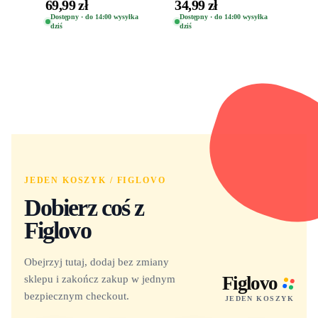
Clover Vinyl Figure
Space Madness Ren
69,99 zł
34,99 zł
Oryginalna Figurka
(Special Edition) 1532
Dostępny · do 14:00 wysyłka
Dostępny · do 14:00 wysyłka
dziś
dziś
Yuno 1101
JEDEN KOSZYK / FIGLOVO
Dobierz coś z
Figlovo
Obejrzyj tutaj, dodaj bez zmiany
sklepu i zakończ zakup w jednym
Figlovo
bezpiecznym checkout.
JEDEN KOSZYK