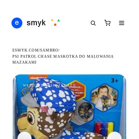
DARMOWA DOSTAWA OD 199 ZŁ
POLSCY I EUROPEJSCY DYSTRYBUTORZY
14 
●
●
●
ESMYK.COM
SAMBRO
/
/
PSI PATROL CHASE MASKOTKA DO MALOWANIA
MAZAKAMI
WKRÓTCE W SPRZEDAŻY
←
→