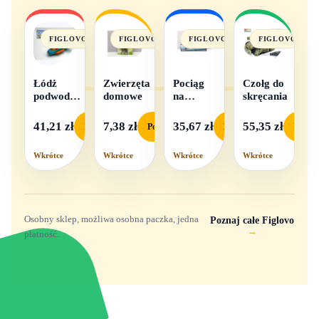
FIGLOVO
FIGLOVO
FIGLOVO
FIGLOVO
Łódż
Zwierzęta
Pociąg
Czołg do
podwodna
domowe
na
skręcania
na baterie
baterie
światło i
41,21 zł
7,38 zł
35,67 zł
55,35 zł
Podgląd
Podgląd
Podgląd
Podgl
dźwięk
Wkrótce
Wkrótce
Wkrótce
Wkrótce
Osobny sklep, możliwa osobna paczka, jedna
Poznaj całe Figlovo
→
płatność.