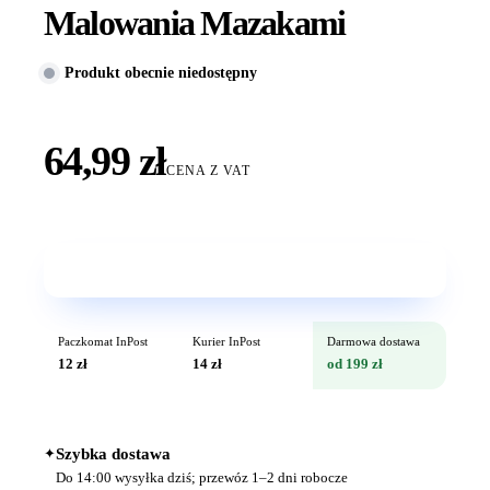
Malowania Mazakami
Produkt obecnie niedostępny
64,99 zł
CENA Z VAT
Wkrótce w sprzedaży
Paczkomat InPost
Kurier InPost
Darmowa dostawa
12 zł
14 zł
od 199 zł
✦
Szybka dostawa
Do 14:00 wysyłka dziś; przewóz 1–2 dni robocze