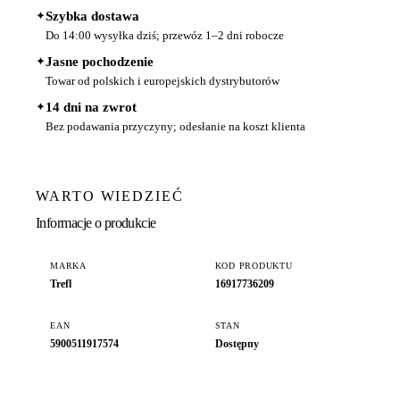
✦
Szybka dostawa
Do 14:00 wysyłka dziś; przewóz 1–2 dni robocze
✦
Jasne pochodzenie
Towar od polskich i europejskich dystrybutorów
✦
14 dni na zwrot
Bez podawania przyczyny; odesłanie na koszt klienta
WARTO WIEDZIEĆ
Informacje o produkcie
MARKA
KOD PRODUKTU
Trefl
16917736209
EAN
STAN
5900511917574
Dostępny