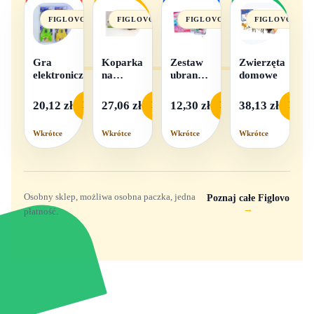
FIGLOVO
FIGLOVO
FIGLOVO
FIGLOVO
Gra
Koparka
Zestaw
Zwierzęta
elektroniczna
na
ubranek
domowe
baterie
dla lalek
- 1
20,12 zł
27,06 zł
12,30 zł
38,13 zł
Podgląd
Podgląd
Podgląd
Podgl
komplet,
mix
Wkrótce
Wkrótce
Wkrótce
Wkrótce
wzorów
Osobny sklep, możliwa osobna paczka, jedna
Poznaj całe Figlovo
→
płatność.
Zabawki, figurki i kolekcjonerskie hity z