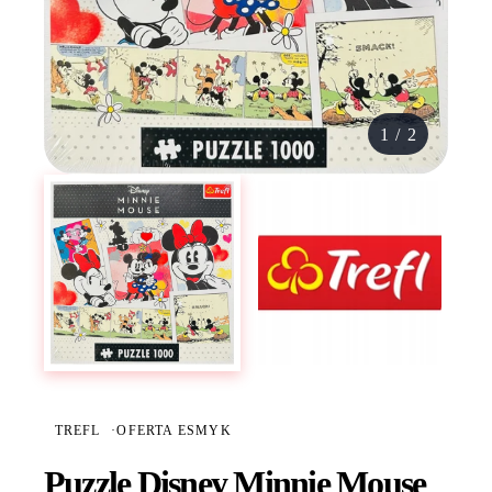
1
/
2
TREFL
·
OFERTA ESMYK
Puzzle Disney Minnie Mouse