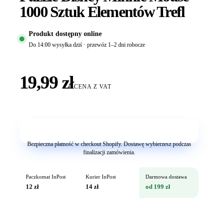
1000 Sztuk Elementów Trefl
Produkt dostępny online
Do 14:00 wysyłka dziś · przewóz 1–2 dni robocze
19,99 zł
CENA Z VAT
Dodaj do koszyka
Bezpieczna płatność w checkout Shopify. Dostawę wybierzesz podczas
finalizacji zamówienia.
Paczkomat InPost
Kurier InPost
Darmowa dostawa
12 zł
14 zł
od 199 zł