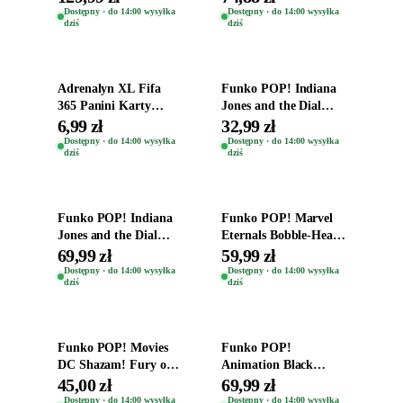
Zwierzęta Tropical
Dostępny · do 14:00 wysyłka
Dostępny · do 14:00 wysyłka
dziś
dziś
Time
Dodaj do koszyka
Dodaj do koszyka
Adrenalyn XL Fifa
Funko POP! Indiana
365 Panini Karty
Jones and the Dial
Piłkarskie Saszetka z
Destiny Bobble-Head
6,99 zł
32,99 zł
Kartami 2026
Helena Shaw 1386
Dostępny · do 14:00 wysyłka
Dostępny · do 14:00 wysyłka
dziś
dziś
Dodaj do koszyka
Dodaj do koszyka
Funko POP! Indiana
Funko POP! Marvel
Jones and the Dial
Eternals Bobble-Head
Destiny Bobble-Head
Oryginalna Figurka
69,99 zł
59,99 zł
Teddy Kumar 1388
Kro 737
Dostępny · do 14:00 wysyłka
Dostępny · do 14:00 wysyłka
dziś
dziś
Dodaj do koszyka
Dodaj do koszyka
Funko POP! Movies
Funko POP!
DC Shazam! Fury of
Animation Black
the Gods Vinyl Figure
Clover Vinyl Figure
45,00 zł
69,99 zł
Eugene 1281
Oryginalna Figurka
Dostępny · do 14:00 wysyłka
Dostępny · do 14:00 wysyłka