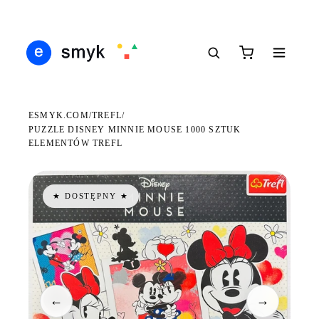
DARMOWA DOSTAWA OD 199 ZŁ
POLSCY I EUROPEJSCY DYSTRYBUTORZY
14 
●
●
●
ESMYK.COM
TREFL
/
/
PUZZLE DISNEY MINNIE MOUSE 1000 SZTUK
ELEMENTÓW TREFL
★ DOSTĘPNY ★
←
→