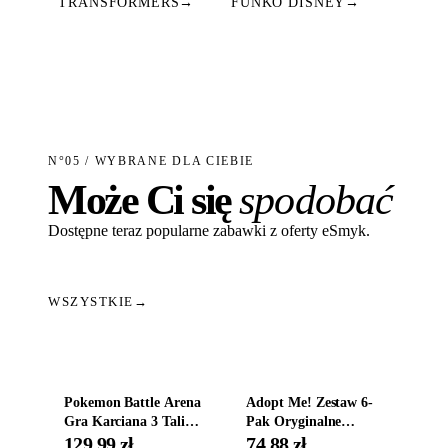
TRANSFORMERS
→
FUNKO DISNEY
→
N°05 / WYBRANE DLA CIEBIE
Może Ci się
spodobać
Dostępne teraz popularne zabawki z oferty eSmyk.
WSZYSTKIE
→
Dodaj do koszyka
Dodaj do koszyka
Pokemon Battle Arena
Adopt Me! Zestaw 6-
Gra Karciana 3 Talie
Pak Oryginalne
Oryginal
Figurki Roblox
129,99 zł
74,88 zł