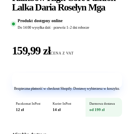
Lalka Daria Roselyn Mga
Produkt dostępny online
Do 14:00 wysyłka dziś · przewóz 1–2 dni robocze
159,99 zł
CENA Z VAT
Dodaj do koszyka
Bezpieczna płatność w checkout Shopify. Dostawę wybierzesz w koszyku.
Paczkomat InPost
Kurier InPost
Darmowa dostawa
12 zł
14 zł
od 199 zł