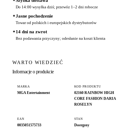
✦
Szybka dostawa
Do 14:00 wysyłka dziś; przewóz 1–2 dni robocze
✦
Jasne pochodzenie
Towar od polskich i europejskich dystrybutorów
✦
14 dni na zwrot
Bez podawania przyczyny; odesłanie na koszt klienta
WARTO WIEDZIEĆ
Informacje o produkcie
MARKA
KOD PRODUKTU
MGA Entertainment
02160 RAINBOW HIGH
CORE FASHION DARIA
ROSELYN
EAN
STAN
0035051575733
Dostępny