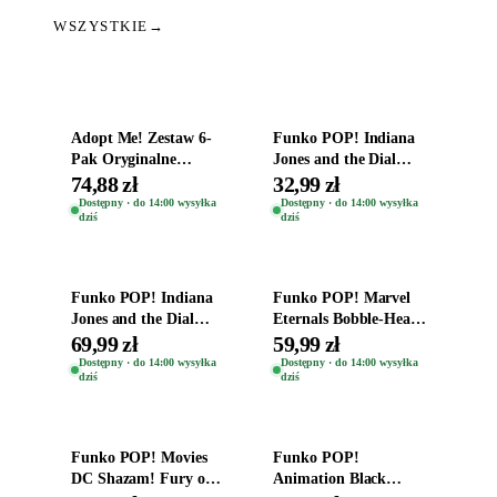
WSZYSTKIE
→
Dodaj do koszyka
Dodaj do koszyka
Adopt Me! Zestaw 6-
Funko POP! Indiana
Pak Oryginalne
Jones and the Dial
Figurki Roblox
Destiny Bobble-Head
74,88 zł
32,99 zł
Zwierzęta Tropical
Helena Shaw 1386
Dostępny · do 14:00 wysyłka
Dostępny · do 14:00 wysyłka
dziś
dziś
Time
Dodaj do koszyka
Dodaj do koszyka
Funko POP! Indiana
Funko POP! Marvel
Jones and the Dial
Eternals Bobble-Head
Destiny Bobble-Head
Oryginalna Figurka
69,99 zł
59,99 zł
Teddy Kumar 1388
Kro 737
Dostępny · do 14:00 wysyłka
Dostępny · do 14:00 wysyłka
dziś
dziś
Dodaj do koszyka
Dodaj do koszyka
Funko POP! Movies
Funko POP!
DC Shazam! Fury of
Animation Black