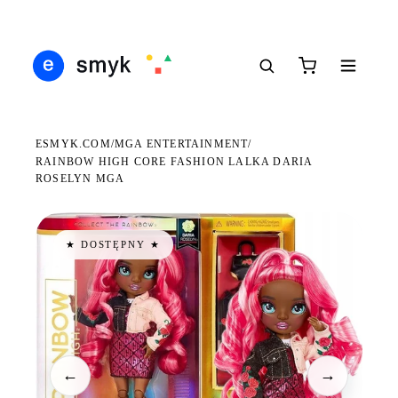
Ś
DARMOWA DOSTAWA OD 199 ZŁ
POLSCY I EUROPEJSCY DYSTRYBUTORZY
14
●
●
●
ESMYK.COM
MGA ENTERTAINMENT
/
/
RAINBOW HIGH CORE FASHION LALKA DARIA
ROSELYN MGA
★ DOSTĘPNY ★
←
→