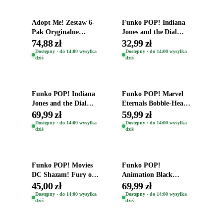
Adopt Me! Zestaw 6-
Funko POP! Indiana
Pak Oryginalne
Jones and the Dial
Figurki Roblox
Destiny Bobble-Head
74,88 zł
32,99 zł
Zwierzęta Tropical
Helena Shaw 1386
Dostępny · do 14:00 wysyłka
Dostępny · do 14:00 wysyłka
dziś
dziś
Time
Dodaj do koszyka
Dodaj do koszyka
Funko POP! Indiana
Funko POP! Marvel
Jones and the Dial
Eternals Bobble-Head
Destiny Bobble-Head
Oryginalna Figurka
69,99 zł
59,99 zł
Teddy Kumar 1388
Kro 737
Dostępny · do 14:00 wysyłka
Dostępny · do 14:00 wysyłka
dziś
dziś
Dodaj do koszyka
Dodaj do koszyka
Funko POP! Movies
Funko POP!
DC Shazam! Fury of
Animation Black
the Gods Vinyl Figure
Clover Vinyl Figure
45,00 zł
69,99 zł
Eugene 1281
Oryginalna Figurka
Dostępny · do 14:00 wysyłka
Dostępny · do 14:00 wysyłka
dziś
dziś
Yuno 1101
Dodaj do koszyka
Dodaj do koszyka