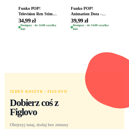
Funko POP!
Funko POP!
Television Ren Stimpy
Animation Dora -
Space Madness Ren
Vinyl Figure
34,99 zł
39,99 zł
(Special Edition) 1532
Oryginalna Figurka
Dostępny · do 14:00 wysyłka
Dostępny · do 14:00 wysyłka
dziś
dziś
Dora 2003
JEDEN KOSZYK / FIGLOVO
Dobierz coś z
Figlovo
Obejrzyj tutaj, dodaj bez zmiany