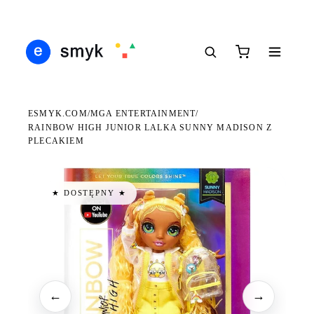
Ś
DARMOWA DOSTAWA OD 199 ZŁ
POLSCY I EUROPEJSCY DYSTRYBUTORZY
14
●
●
●
ESMYK.COM
MGA ENTERTAINMENT
/
/
RAINBOW HIGH JUNIOR LALKA SUNNY MADISON Z
PLECAKIEM
★ DOSTĘPNY ★
←
→