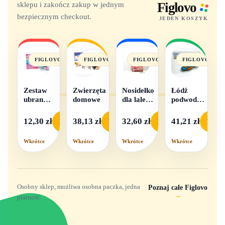
sklepu i zakończ zakup w jednym
Figlovo
bezpiecznym checkout.
JEDEN KOSZYK
FIGLOVO
FIGLOVO
FIGLOVO
FIGLOVO
Zestaw
Zwierzęta
Nosidełko
Łódż
ubranek
domowe
dla lalek
podwodna
dla lalek
w
na baterie
- 1
pudełku
12,30 zł
38,13 zł
32,60 zł
41,21 zł
Podgląd
Podgląd
Podgląd
Podgl
komplet,
mix
Wkrótce
Wkrótce
Wkrótce
Wkrótce
wzorów
Osobny sklep, możliwa osobna paczka, jedna
Poznaj całe Figlovo
→
płatność.