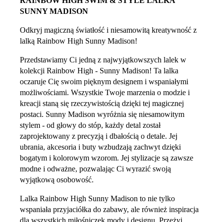
RAINBOW HIGH SWIM & STYLE LALKA
SUNNY MADISON
Odkryj magiczną światłość i niesamowitą kreatywność z
lalką Rainbow High Sunny Madison!
Przedstawiamy Ci jedną z najwyjątkowszych lalek w
kolekcji Rainbow High - Sunny Madison! Ta lalka
oczaruje Cię swoim pięknym designem i wspaniałymi
możliwościami. Wszystkie Twoje marzenia o modzie i
kreacji staną się rzeczywistością dzięki tej magicznej
postaci. Sunny Madison wyróżnia się niesamowitym
stylem - od głowy do stóp, każdy detal został
zaprojektowany z precyzją i dbałością o detale. Jej
ubrania, akcesoria i buty wzbudzają zachwyt dzięki
bogatym i kolorowym wzorom. Jej stylizacje są zawsze
modne i odważne, pozwalając Ci wyrazić swoją
wyjątkową osobowość.
Lalka Rainbow High Sunny Madison to nie tylko
wspaniała przyjaciółka do zabawy, ale również inspiracja
dla wszystkich miłośniczek mody i designu. Przeżyj