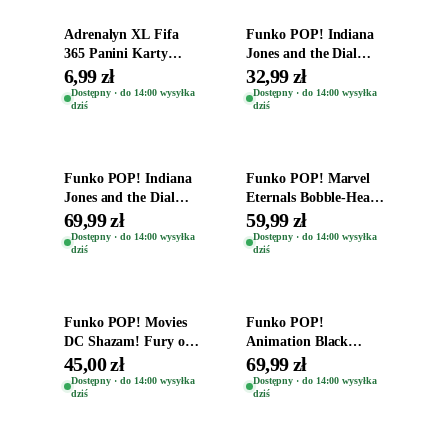
Adrenalyn XL Fifa
Funko POP! Indiana
365 Panini Karty
Jones and the Dial
Piłkarskie Saszetka z
Destiny Bobble-Head
6,99 zł
32,99 zł
Kartami 2026
Helena Shaw 1386
Dostępny · do 14:00 wysyłka
Dostępny · do 14:00 wysyłka
dziś
dziś
Dodaj do koszyka
Dodaj do koszyka
Funko POP! Indiana
Funko POP! Marvel
Jones and the Dial
Eternals Bobble-Head
Destiny Bobble-Head
Oryginalna Figurka
69,99 zł
59,99 zł
Teddy Kumar 1388
Kro 737
Dostępny · do 14:00 wysyłka
Dostępny · do 14:00 wysyłka
dziś
dziś
Dodaj do koszyka
Dodaj do koszyka
Funko POP! Movies
Funko POP!
DC Shazam! Fury of
Animation Black
the Gods Vinyl Figure
Clover Vinyl Figure
45,00 zł
69,99 zł
Eugene 1281
Oryginalna Figurka
Dostępny · do 14:00 wysyłka
Dostępny · do 14:00 wysyłka
dziś
dziś
Yuno 1101