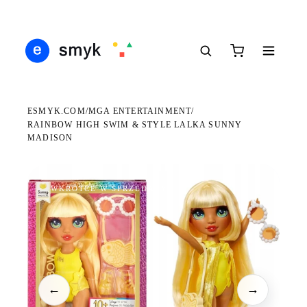
DARMOWA DOSTAWA OD 199 ZŁ
POLSCY I EUROPEJSCY DYSTRYBUTORZY
14 
●
●
●
ESMYK.COM
MGA ENTERTAINMENT
/
/
RAINBOW HIGH SWIM & STYLE LALKA SUNNY
MADISON
WKRÓTCE W SPRZEDAŻY
←
→