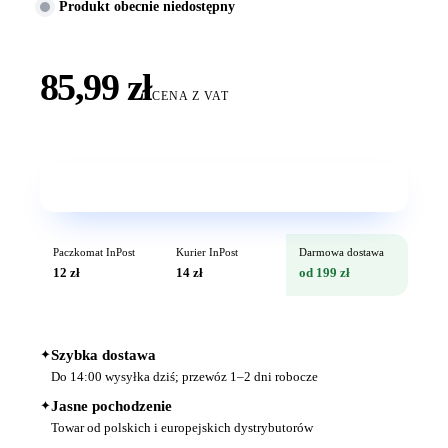
Produkt obecnie niedostępny
85,99 zł
CENA Z VAT
Wkrótce w sprzedaży
Paczkomat InPost
Kurier InPost
Darmowa dostawa
12 zł
14 zł
od 199 zł
✦
Szybka dostawa
Do 14:00 wysyłka dziś; przewóz 1–2 dni robocze
✦
Jasne pochodzenie
Towar od polskich i europejskich dystrybutorów