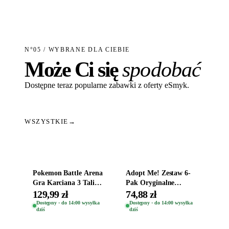
N°05 / WYBRANE DLA CIEBIE
Może Ci się
spodobać
Dostępne teraz popularne zabawki z oferty eSmyk.
WSZYSTKIE
→
Dodaj do koszyka
Dodaj do koszyka
Pokemon Battle Arena
Adopt Me! Zestaw 6-
Gra Karciana 3 Talie
Pak Oryginalne
Oryginal
Figurki Roblox
129,99 zł
74,88 zł
Zwierzęta Tropical
Dostępny · do 14:00 wysyłka
Dostępny · do 14:00 wysyłka
dziś
dziś
Time
Dodaj do koszyka
Dodaj do koszyka