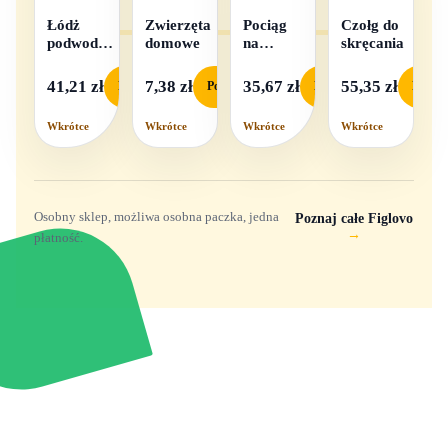
Łódż
Zwierzęta
Pociąg
Czołg do
podwodna
domowe
na
skręcania
na baterie
baterie
światło i
41,21 zł
7,38 zł
35,67 zł
55,35 zł
Podgląd
Podgląd
Podgląd
Podgl
dźwięk
Wkrótce
Wkrótce
Wkrótce
Wkrótce
Osobny sklep, możliwa osobna paczka, jedna
Poznaj całe Figlovo
→
płatność.
Zabawki, figurki i kolekcjonerskie hity z
e
smyk
ulubionych światów. Jeden sklep, przejrzyste
zasady dostawy i produkty od polskich oraz