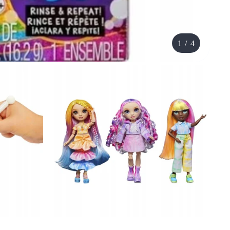
1
/
4