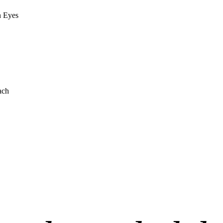
n Eyes
ach