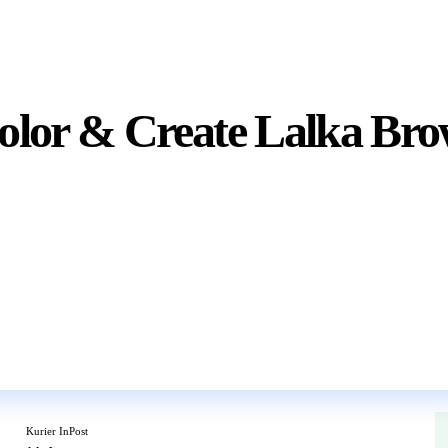
lor & Create Lalka Bro
Wkrótce w sprzedaży
Kurier InPost