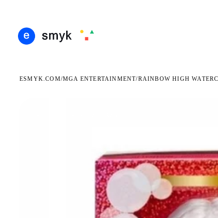
ARMOWA DOSTAWA OD 199 ZŁ
POLSCY I EUROPEJSCY DYSTRYBUTORZY
14 DN
●
●
ESMYK.COM
MGA ENTERTAINMENT
/
/
RAINBOW HIGH WATERC
WKRÓTCE W SPRZEDAŻY