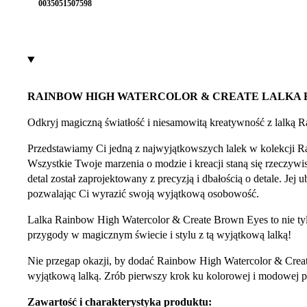
0035051507598
RAINBOW HIGH WATERCOLOR & CREATE LALKA
Odkryj magiczną światłość i niesamowitą kreatywność z lalką
Przedstawiamy Ci jedną z najwyjątkowszych lalek w kolekcji 
Wszystkie Twoje marzenia o modzie i kreacji staną się rzeczywi
detal został zaprojektowany z precyzją i dbałością o detale. Je
pozwalając Ci wyrazić swoją wyjątkową osobowość.
Lalka Rainbow High Watercolor & Create Brown Eyes to nie tylk
przygody w magicznym świecie i stylu z tą wyjątkową lalką!
Nie przegap okazji, by dodać Rainbow High Watercolor & Creat
wyjątkową lalką. Zrób pierwszy krok ku kolorowej i modowej prz
Zawartość i charakterystyka produktu: