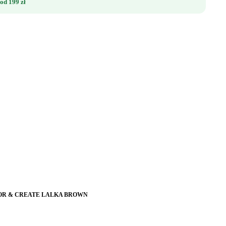
od 199 zł
OR & CREATE LALKA BROWN