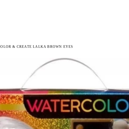
I NA ZWROT
ZAMÓW DO 14:00 — WYSYŁKA DZIŚ
DARMOWA DOSTAWA OD 199 
●
●
OLOR & CREATE LALKA BROWN EYES