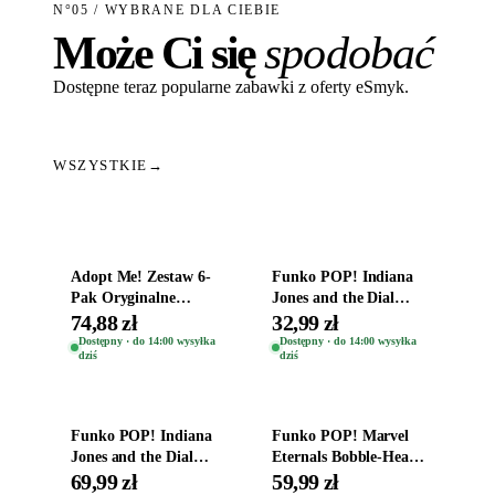
N°05 / WYBRANE DLA CIEBIE
Może Ci się
spodobać
Dostępne teraz popularne zabawki z oferty eSmyk.
WSZYSTKIE
→
Dodaj do koszyka
Dodaj do koszyka
Adopt Me! Zestaw 6-
Funko POP! Indiana
Pak Oryginalne
Jones and the Dial
Figurki Roblox
Destiny Bobble-Head
74,88 zł
32,99 zł
Zwierzęta Tropical
Helena Shaw 1386
Dostępny · do 14:00 wysyłka
Dostępny · do 14:00 wysyłka
dziś
dziś
Time
Dodaj do koszyka
Dodaj do koszyka
Funko POP! Indiana
Funko POP! Marvel
Jones and the Dial
Eternals Bobble-Head
Destiny Bobble-Head
Oryginalna Figurka
69,99 zł
59,99 zł