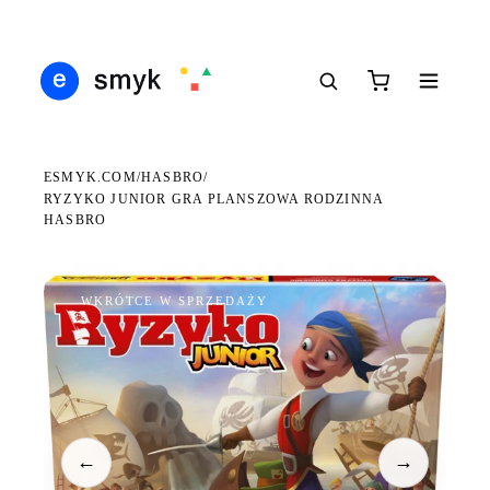
Ś
DARMOWA DOSTAWA OD 199 ZŁ
POLSCY I EUROPEJSCY DYSTRYBUTORZY
14
●
●
●
ESMYK.COM
HASBRO
/
/
RYZYKO JUNIOR GRA PLANSZOWA RODZINNA
HASBRO
WKRÓTCE W SPRZEDAŻY
←
→