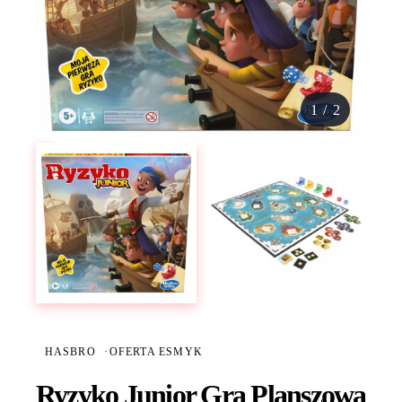
1
/
2
HASBRO
·
OFERTA ESMYK
Ryzyko Junior Gra Planszowa