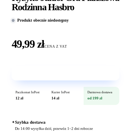
Rodzinna Hasbro
Produkt obecnie niedostępny
49,99 zł
CENA Z VAT
Wkrótce w sprzedaży
Paczkomat InPost
Kurier InPost
Darmowa dostawa
12 zł
14 zł
od 199 zł
✦
Szybka dostawa
Do 14:00 wysyłka dziś; przewóz 1–2 dni robocze