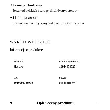
✦
Jasne pochodzenie
Towar od polskich i europejskich dystrybutorów
✦
14 dni na zwrot
Bez podawania przyczyny; odesłanie na koszt klienta
WARTO WIEDZIEĆ
Informacje o produkcie
MARKA
KOD PRODUKTU
Hasbro
16914478525
EAN
STAN
5010993768998
Niedostępny
Opis i cechy produktu