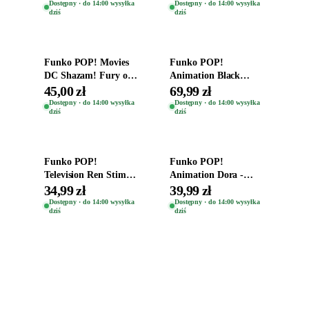
Teddy Kumar 1388
Kro 737
Dostępny · do 14:00 wysyłka
Dostępny · do 14:00 wysyłka
dziś
dziś
Dodaj do koszyka
Dodaj do koszyka
Funko POP! Movies
Funko POP!
DC Shazam! Fury of
Animation Black
the Gods Vinyl Figure
Clover Vinyl Figure
45,00 zł
69,99 zł
Eugene 1281
Oryginalna Figurka
Dostępny · do 14:00 wysyłka
Dostępny · do 14:00 wysyłka
dziś
dziś
Yuno 1101
Dodaj do koszyka
Dodaj do koszyka
Funko POP!
Funko POP!
Television Ren Stimpy
Animation Dora -
Space Madness Ren
Vinyl Figure
34,99 zł
39,99 zł
(Special Edition) 1532
Oryginalna Figurka
Dostępny · do 14:00 wysyłka
Dostępny · do 14:00 wysyłka
dziś
dziś
Dora 2003