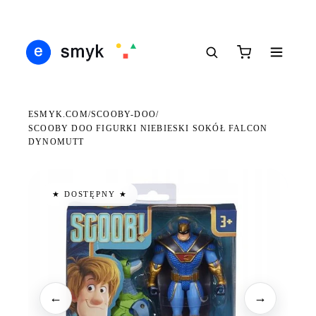
Ś
DARMOWA DOSTAWA OD 199 ZŁ
POLSCY I EUROPEJSCY DYSTRYBUTORZY
14
●
●
●
ESMYK.COM
SCOOBY-DOO
/
/
SCOOBY DOO FIGURKI NIEBIESKI SOKÓŁ FALCON
DYNOMUTT
★ DOSTĘPNY ★
←
→