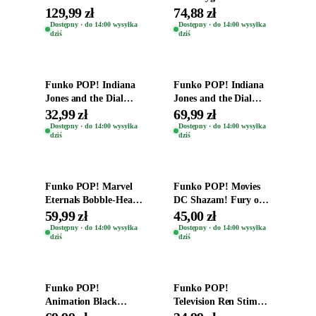
Oryginal
Figurki Roblox
129,99 zł
74,88 zł
Zwierzęta Tropical
Dostępny · do 14:00 wysyłka
Dostępny · do 14:00 wysyłka
dziś
dziś
Time
Dodaj do koszyka
Dodaj do koszyka
Funko POP! Indiana
Funko POP! Indiana
Jones and the Dial
Jones and the Dial
Destiny Bobble-Head
Destiny Bobble-Head
32,99 zł
69,99 zł
Helena Shaw 1386
Teddy Kumar 1388
Dostępny · do 14:00 wysyłka
Dostępny · do 14:00 wysyłka
dziś
dziś
Dodaj do koszyka
Dodaj do koszyka
Funko POP! Marvel
Funko POP! Movies
Eternals Bobble-Head
DC Shazam! Fury of
Oryginalna Figurka
the Gods Vinyl Figure
59,99 zł
45,00 zł
Kro 737
Eugene 1281
Dostępny · do 14:00 wysyłka
Dostępny · do 14:00 wysyłka
dziś
dziś
Dodaj do koszyka
Dodaj do koszyka
Funko POP!
Funko POP!
Animation Black
Television Ren Stimpy
Clover Vinyl Figure
Space Madness Ren