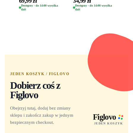
69,99 zł
34,99 zł
Oryginalna Figurka
(Special Edition) 1532
Dostępny · do 14:00 wysyłka
Dostępny · do 14:00 wysyłka
dziś
dziś
Yuno 1101
JEDEN KOSZYK / FIGLOVO
Dobierz coś z
Figlovo
Obejrzyj tutaj, dodaj bez zmiany
sklepu i zakończ zakup w jednym
Figlovo
bezpiecznym checkout.
JEDEN KOSZYK