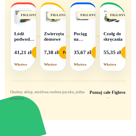
FIGLOVO
FIGLOVO
FIGLOVO
FIGLOVO
Łódż
Zwierzęta
Pociąg
Czołg do
podwodna
domowe
na
skręcania
na baterie
baterie
światło i
41,21 zł
7,38 zł
35,67 zł
55,35 zł
Podgląd
Podgląd
Podgląd
Podgl
dźwięk
Wkrótce
Wkrótce
Wkrótce
Wkrótce
Osobny sklep, możliwa osobna paczka, jedna
Poznaj całe Figlovo
→
płatność.