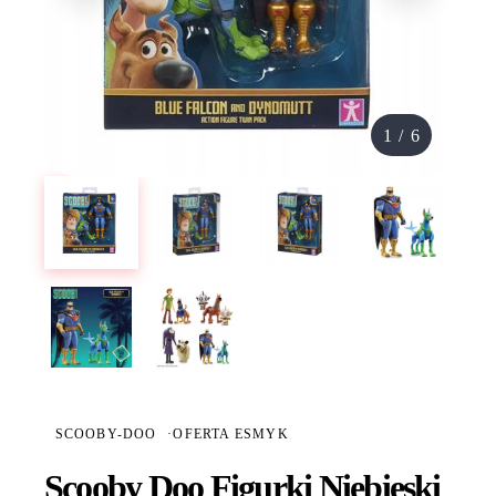
1
/
6
SCOOBY-DOO
·
OFERTA ESMYK
Scooby Doo Figurki Niebieski