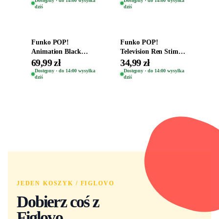
Dostępny · do 14:00 wysyłka
Dostępny · do 14:00 wysyłka
dziś
dziś
Dodaj do koszyka
Dodaj do koszyka
Funko POP!
Funko POP!
Animation Black
Television Ren Stimpy
Clover Vinyl Figure
Space Madness Ren
69,99 zł
34,99 zł
Oryginalna Figurka
(Special Edition) 1532
Dostępny · do 14:00 wysyłka
Dostępny · do 14:00 wysyłka
dziś
dziś
Yuno 1101
JEDEN KOSZYK / FIGLOVO
Dobierz coś z
Figlovo