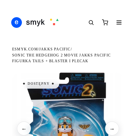
DARMOWA DOSTAWA OD 199 ZŁ
POLSCY I EUROPEJSCY DYSTRYBUTORZY
14 
●
●
●
ESMYK.COM
JAKKS PACIFIC
/
/
SONIC THE HEDGEHOG 2 MOVIE JAKKS PACIFIC
FIGURKA TAILS + BLASTER I PLECAK
★ DOSTĘPNY ★
←
→