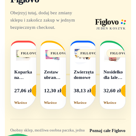
Obejrzyj tutaj, dodaj bez zmiany
sklepu i zakończ zakup w jednym
Figlovo
bezpiecznym checkout.
JEDEN KOSZYK
FIGLOVO
FIGLOVO
FIGLOVO
FIGLOVO
Koparka
Zestaw
Zwierzęta
Nosidełko
na
ubranek
domowe
dla lalek
baterie
dla lalek
w
- 1
pudełku
27,06 zł
12,30 zł
38,13 zł
32,60 zł
Podgląd
Podgląd
Podgląd
Podgl
komplet,
mix
Wkrótce
Wkrótce
Wkrótce
Wkrótce
wzorów
Osobny sklep, możliwa osobna paczka, jedna
Poznaj całe Figlovo
→