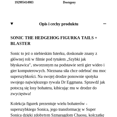
192995414983
Dostępny
Opis i cechy produktu
SONIC THE HEDGEHOG FIGURKA TAILS +
BLASTER
Sonic to jeż o niebieskim futerku, doskonale znany z
głównej roli w filmie pod tytułem „Szybki jak
błyskawica", stworzonym na podstawie serii gier wideo i
gier komputerowych. Nieznana siła chce odebrać mu moc
superszybkości. Na swojej drodze ponownie spotyka
swojego największego rywala Dr Eggmana. Sprawdź jak
potoczą się losy bohatera, kibicując mu w drodze do
zwycięstwa!
Kolekcja figurek prezentuje wielu bohaterów -
superszybkiego Sonica, jego transformację w Super
Sonica dzięki zdobytym Szmaragdom Chaosu, kolczatkę