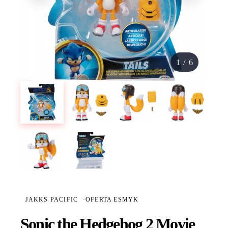
1
/
6
JAKKS PACIFIC
·
OFERTA ESMYK
Sonic the Hedgehog 2 Movie