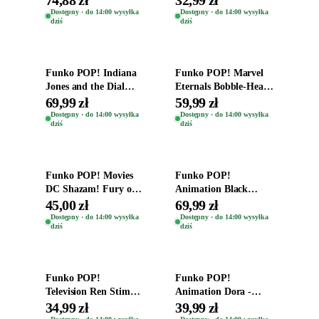
Zwierzęta Tropical
Helena Shaw 1386
Dostępny · do 14:00 wysyłka
Dostępny · do 14:00 wysyłka
dziś
dziś
Time
Dodaj do koszyka
Dodaj do koszyka
Funko POP! Indiana
Funko POP! Marvel
Jones and the Dial
Eternals Bobble-Head
Destiny Bobble-Head
Oryginalna Figurka
69,99 zł
59,99 zł
Teddy Kumar 1388
Kro 737
Dostępny · do 14:00 wysyłka
Dostępny · do 14:00 wysyłka
dziś
dziś
Dodaj do koszyka
Dodaj do koszyka
Funko POP! Movies
Funko POP!
DC Shazam! Fury of
Animation Black
the Gods Vinyl Figure
Clover Vinyl Figure
45,00 zł
69,99 zł
Eugene 1281
Oryginalna Figurka
Dostępny · do 14:00 wysyłka
Dostępny · do 14:00 wysyłka
dziś
dziś
Yuno 1101
Dodaj do koszyka
Dodaj do koszyka
Funko POP!
Funko POP!
Television Ren Stimpy
Animation Dora -
Space Madness Ren
Vinyl Figure
34,99 zł
39,99 zł
(Special Edition) 1532
Oryginalna Figurka