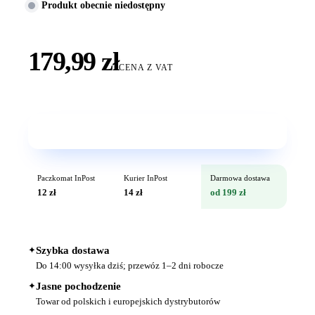
Produkt obecnie niedostępny
179,99 zł
CENA Z VAT
Wkrótce w sprzedaży
Paczkomat InPost
Kurier InPost
Darmowa dostawa
12 zł
14 zł
od 199 zł
✦
Szybka dostawa
Do 14:00 wysyłka dziś; przewóz 1–2 dni robocze
✦
Jasne pochodzenie
Towar od polskich i europejskich dystrybutorów