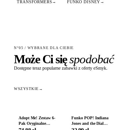
TRANSFORMERS
→
FUNKO DISNEY
→
N°05 / WYBRANE DLA CIEBIE
Może Ci się
spodobać
Dostępne teraz popularne zabawki z oferty eSmyk.
WSZYSTKIE
→
Dodaj do koszyka
Dodaj do koszyka
Adopt Me! Zestaw 6-
Funko POP! Indiana
Pak Oryginalne
Jones and the Dial
Figurki Roblox
Destiny Bobble-Head
74,88 zł
32,99 zł