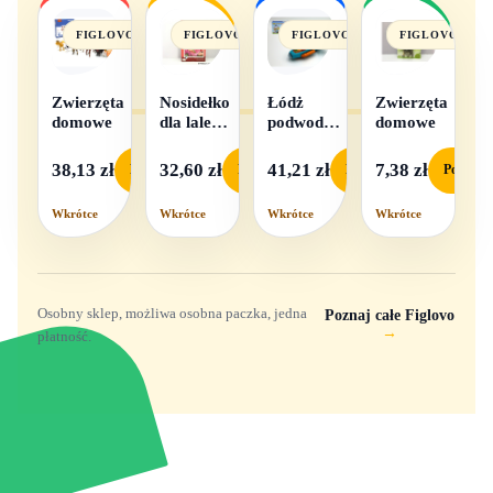
FIGLOVO
FIGLOVO
FIGLOVO
FIGLOVO
Zwierzęta
Nosidełko
Łódż
Zwierzęta
domowe
dla lalek
podwodna
domowe
w
na baterie
pudełku
38,13 zł
32,60 zł
41,21 zł
7,38 zł
Podgląd
Podgląd
Podgląd
Podgląd
Wkrótce
Wkrótce
Wkrótce
Wkrótce
Osobny sklep, możliwa osobna paczka, jedna
Poznaj całe Figlovo
→
płatność.