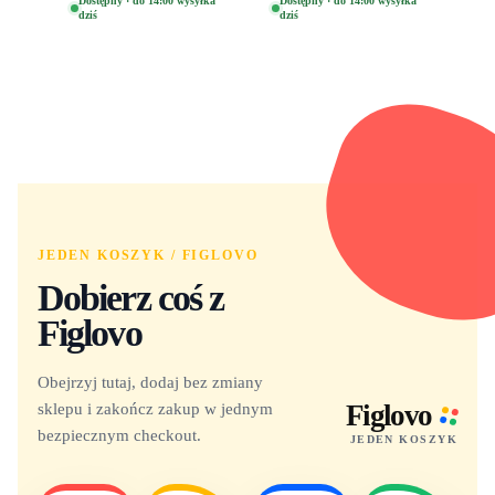
Dostępny · do 14:00 wysyłka
Dostępny · do 14:00 wysyłka
dziś
dziś
Dora 2003
JEDEN KOSZYK / FIGLOVO
Dobierz coś z
Figlovo
Obejrzyj tutaj, dodaj bez zmiany
sklepu i zakończ zakup w jednym
Figlovo
bezpiecznym checkout.
JEDEN KOSZYK