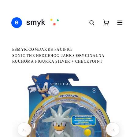
Ś
DARMOWA DOSTAWA OD 199 ZŁ
POLSCY I EUROPEJSCY DYSTRYBUTORZY
14
●
●
●
ESMYK.COM
JAKKS PACIFIC
/
/
SONIC THE HEDGEHOG JAKKS ORYGINALNA
RUCHOMA FIGURKA SILVER + CHECKPOINT
WKRÓTCE W SPRZEDAŻY
←
→