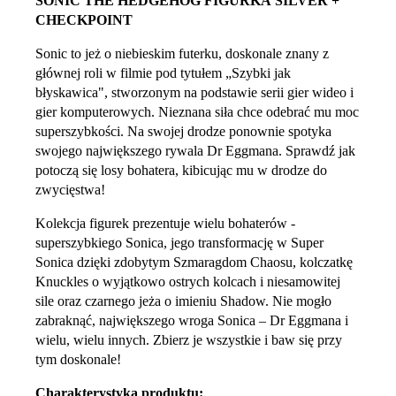
SONIC THE HEDGEHOG FIGURKA SILVER +
CHECKPOINT
Sonic to jeż o niebieskim futerku, doskonale znany z
głównej roli w filmie pod tytułem „Szybki jak
błyskawica", stworzonym na podstawie serii gier wideo i
gier komputerowych. Nieznana siła chce odebrać mu moc
superszybkości. Na swojej drodze ponownie spotyka
swojego największego rywala Dr Eggmana. Sprawdź jak
potoczą się losy bohatera, kibicując mu w drodze do
zwycięstwa!
Kolekcja figurek prezentuje wielu bohaterów -
superszybkiego Sonica, jego transformację w Super
Sonica dzięki zdobytym Szmaragdom Chaosu, kolczatkę
Knuckles o wyjątkowo ostrych kolcach i niesamowitej
sile oraz czarnego jeża o imieniu Shadow. Nie mogło
zabraknąć, największego wroga Sonica – Dr Eggmana i
wielu, wielu innych. Zbierz je wszystkie i baw się przy
tym doskonale!
Charakterystyka produktu: