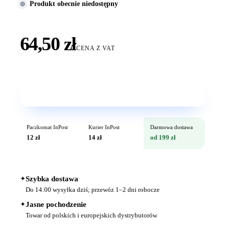
Produkt obecnie niedostępny
64,50 zł
CENA Z VAT
Wkrótce w sprzedaży
Paczkomat InPost
Kurier InPost
Darmowa dostawa
12 zł
14 zł
od 199 zł
✦
Szybka dostawa
Do 14:00 wysyłka dziś; przewóz 1–2 dni robocze
✦
Jasne pochodzenie
Towar od polskich i europejskich dystrybutorów