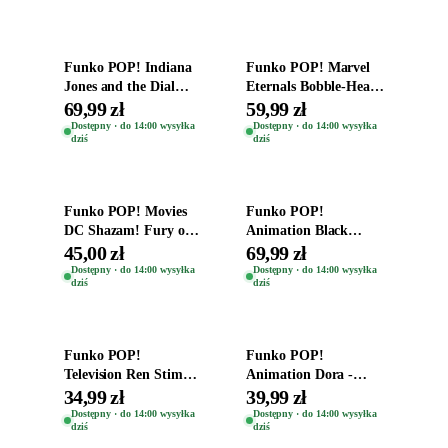
Dodaj do koszyka
Dodaj do koszyka
Funko POP! Indiana
Funko POP! Marvel
Jones and the Dial
Eternals Bobble-Head
Destiny Bobble-Head
Oryginalna Figurka
69,99 zł
59,99 zł
Teddy Kumar 1388
Kro 737
Dostępny · do 14:00 wysyłka
Dostępny · do 14:00 wysyłka
dziś
dziś
Dodaj do koszyka
Dodaj do koszyka
Funko POP! Movies
Funko POP!
DC Shazam! Fury of
Animation Black
the Gods Vinyl Figure
Clover Vinyl Figure
45,00 zł
69,99 zł
Eugene 1281
Oryginalna Figurka
Dostępny · do 14:00 wysyłka
Dostępny · do 14:00 wysyłka
dziś
dziś
Yuno 1101
Dodaj do koszyka
Dodaj do koszyka
Funko POP!
Funko POP!
Television Ren Stimpy
Animation Dora -
Space Madness Ren
Vinyl Figure
34,99 zł
39,99 zł
(Special Edition) 1532
Oryginalna Figurka
Dostępny · do 14:00 wysyłka
Dostępny · do 14:00 wysyłka
dziś
dziś
Dora 2003