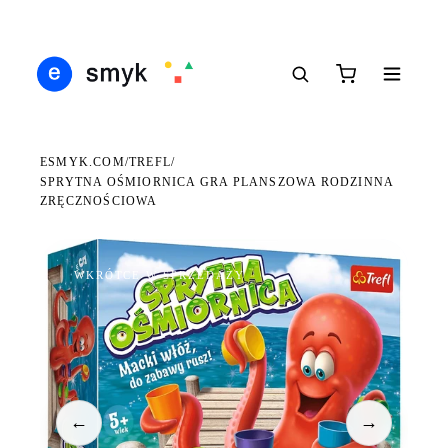
Ś
DARMOWA DOSTAWA OD 199 ZŁ
POLSCY I EUROPEJSCY DYSTRYBUTORZY
14
●
●
●
ESMYK.COM
TREFL
/
/
SPRYTNA OŚMIORNICA GRA PLANSZOWA RODZINNA
ZRĘCZNOŚCIOWA
WKRÓTCE W SPRZEDAŻY
←
→