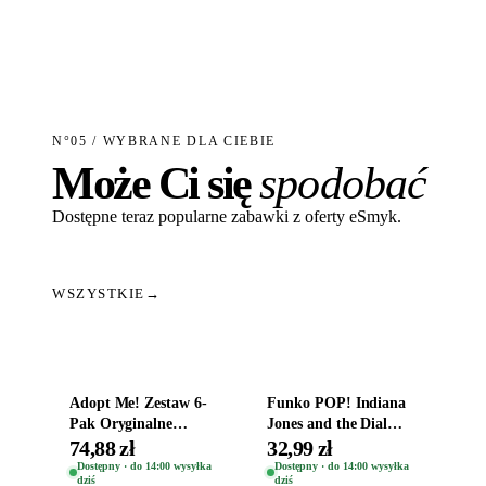
N°05 / WYBRANE DLA CIEBIE
Może Ci się
spodobać
Dostępne teraz popularne zabawki z oferty eSmyk.
WSZYSTKIE
→
Dodaj do koszyka
Dodaj do koszyka
Adopt Me! Zestaw 6-
Funko POP! Indiana
Pak Oryginalne
Jones and the Dial
Figurki Roblox
Destiny Bobble-Head
74,88 zł
32,99 zł
Zwierzęta Tropical
Helena Shaw 1386
Dostępny · do 14:00 wysyłka
Dostępny · do 14:00 wysyłka
dziś
dziś
Time