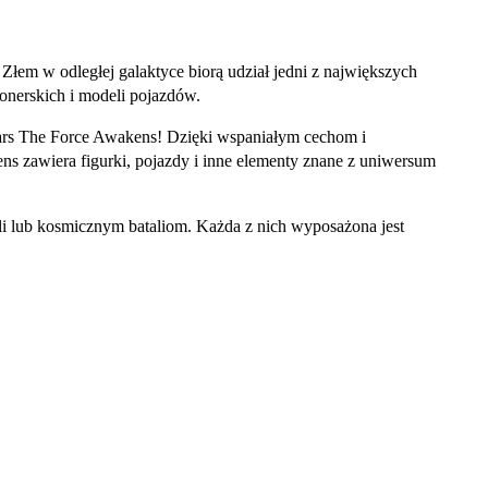
em w odległej galaktyce biorą udział jedni z największych
cjonerskich i modeli pojazdów.
 Wars The Force Awakens! Dzięki wspaniałym cechom i
ens zawiera figurki, pojazdy i inne elementy znane z uniwersum
li lub kosmicznym bataliom. Każda z nich wyposażona jest