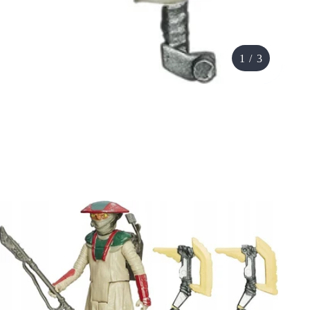
1
/
3