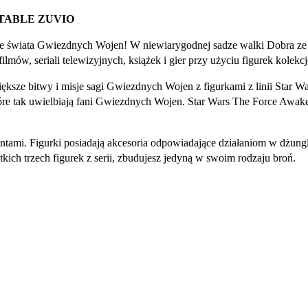
TABLE ZUVIO
e świata Gwiezdnych Wojen! W niewiarygodnej sadze walki Dobra ze Zł
ilmów, seriali telewizyjnych, książek i gier przy użyciu figurek kolek
iększe bitwy i misje sagi Gwiezdnych Wojen z figurkami z linii Star
które tak uwielbiają fani Gwiezdnych Wojen. Star Wars The Force Awak
ntami. Figurki posiadają akcesoria odpowiadające działaniom w dżung
kich trzech figurek z serii, zbudujesz jedyną w swoim rodzaju broń.