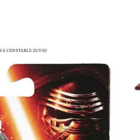
 NA ZWROT
ZAMÓW DO 14:00 — WYSYŁKA DZIŚ
DARMOWA DOSTAWA OD 199 Z
●
●
KA CONSTABLE ZUVIO