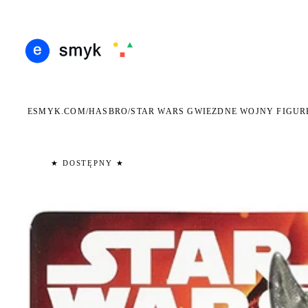
RMOWA DOSTAWA OD 199 ZŁ
POLSCY I EUROPEJSCY DYSTRYBUTORZY
14 DNI
●
●
ESMYK.COM
HASBRO
/
/
STAR WARS GWIEZDNE WOJNY FIGUR
★ DOSTĘPNY ★