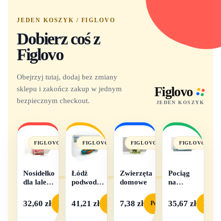
JEDEN KOSZYK / FIGLOVO
Dobierz coś z
Figlovo
Obejrzyj tutaj, dodaj bez zmiany
sklepu i zakończ zakup w jednym
Figlovo
bezpiecznym checkout.
JEDEN KOSZYK
FIGLOVO
FIGLOVO
FIGLOVO
FIGLOVO
Nosidełko
Łódż
Zwierzęta
Pociąg
dla lalek
podwodna
domowe
na
w
na baterie
baterie
pudełku
światło i
32,60 zł
41,21 zł
7,38 zł
35,67 zł
Podgląd
Podgląd
Podgląd
Podgl
dźwięk