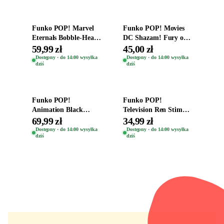
Funko POP! Marvel
Funko POP! Movies
Eternals Bobble-Head
DC Shazam! Fury of
Oryginalna Figurka
the Gods Vinyl Figure
59,99 zł
45,00 zł
Kro 737
Eugene 1281
Dostępny · do 14:00 wysyłka
Dostępny · do 14:00 wysyłka
dziś
dziś
Dodaj do koszyka
Dodaj do koszyka
Funko POP!
Funko POP!
Animation Black
Television Ren Stimpy
Clover Vinyl Figure
Space Madness Ren
69,99 zł
34,99 zł
Oryginalna Figurka
(Special Edition) 1532
Dostępny · do 14:00 wysyłka
Dostępny · do 14:00 wysyłka
dziś
dziś
Yuno 1101