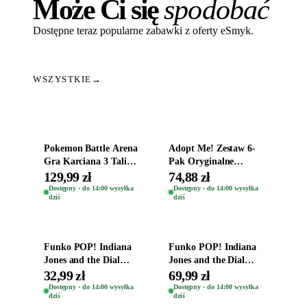
Może Ci się
spodobać
Dostępne teraz popularne zabawki z oferty eSmyk.
WSZYSTKIE
→
Dodaj do koszyka
Dodaj do koszyka
Pokemon Battle Arena
Adopt Me! Zestaw 6-
Gra Karciana 3 Talie
Pak Oryginalne
Oryginal
Figurki Roblox
129,99 zł
74,88 zł
Zwierzęta Tropical
Dostępny · do 14:00 wysyłka
Dostępny · do 14:00 wysyłka
dziś
dziś
Time
Dodaj do koszyka
Dodaj do koszyka
Funko POP! Indiana
Funko POP! Indiana
Jones and the Dial
Jones and the Dial
Destiny Bobble-Head
Destiny Bobble-Head
32,99 zł
69,99 zł
Helena Shaw 1386
Teddy Kumar 1388
Dostępny · do 14:00 wysyłka
Dostępny · do 14:00 wysyłka
dziś
dziś
Dodaj do koszyka
Dodaj do koszyka