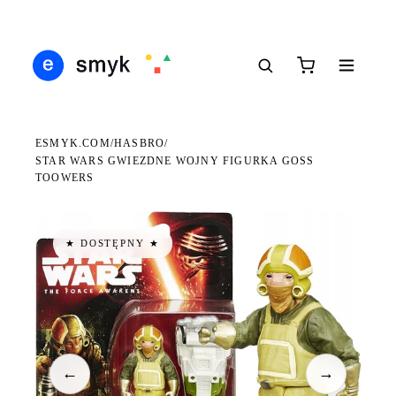
DARMOWA DOSTAWA OD 199 ZŁ
POLSCY I EUROPEJSCY DYSTRYBUTORZY
14 
●
●
●
ESMYK.COM
HASBRO
/
/
STAR WARS GWIEZDNE WOJNY FIGURKA GOSS
TOOWERS
★ DOSTĘPNY ★
←
→