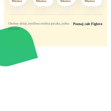
Wkrótce
Wkrótce
Wkrótce
Wkrótce
Osobny sklep, możliwa osobna paczka, jedna
Poznaj całe Figlovo
→
płatność.
Zabawki, figurki i kolekcjonerskie hity z
e
smyk
ulubionych światów. Jeden sklep, przejrzyste
zasady dostawy i produkty od polskich oraz
europejskich dystrybutorów.
Popularne marki
Pomoc
Zakupy