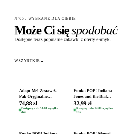
N°05 / WYBRANE DLA CIEBIE
Może Ci się
spodobać
Dostępne teraz popularne zabawki z oferty eSmyk.
WSZYSTKIE
→
Dodaj do koszyka
Dodaj do koszyka
Adopt Me! Zestaw 6-
Funko POP! Indiana
Pak Oryginalne
Jones and the Dial
Figurki Roblox
Destiny Bobble-Head
74,88 zł
32,99 zł
Zwierzęta Tropical
Helena Shaw 1386
Dostępny · do 14:00 wysyłka
Dostępny · do 14:00 wysyłka
dziś
dziś
Time
Dodaj do koszyka
Dodaj do koszyka
Funko POP! Indiana
Funko POP! Marvel