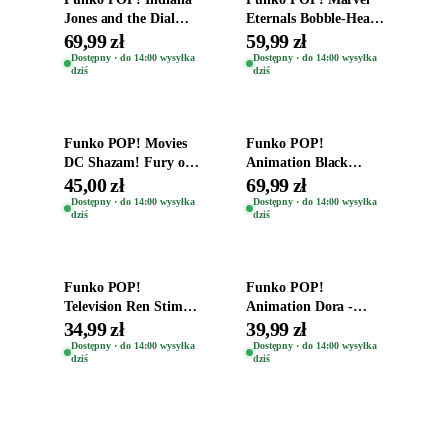
Jones and the Dial
Eternals Bobble-Head
Destiny Bobble-Head
Oryginalna Figurka
69,99 zł
59,99 zł
Teddy Kumar 1388
Kro 737
Dostępny · do 14:00 wysyłka
Dostępny · do 14:00 wysyłka
dziś
dziś
Dodaj do koszyka
Dodaj do koszyka
Funko POP! Movies
Funko POP!
DC Shazam! Fury of
Animation Black
the Gods Vinyl Figure
Clover Vinyl Figure
45,00 zł
69,99 zł
Eugene 1281
Oryginalna Figurka
Dostępny · do 14:00 wysyłka
Dostępny · do 14:00 wysyłka
dziś
dziś
Yuno 1101
Dodaj do koszyka
Dodaj do koszyka
Funko POP!
Funko POP!
Television Ren Stimpy
Animation Dora -
Space Madness Ren
Vinyl Figure
34,99 zł
39,99 zł
(Special Edition) 1532
Oryginalna Figurka
Dostępny · do 14:00 wysyłka
Dostępny · do 14:00 wysyłka
dziś
dziś
Dora 2003