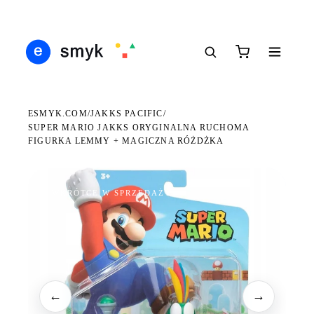
Ś
DARMOWA DOSTAWA OD 199 ZŁ
POLSCY I EUROPEJSCY DYSTRYBUTORZY
14
●
●
●
ESMYK.COM
JAKKS PACIFIC
/
/
SUPER MARIO JAKKS ORYGINALNA RUCHOMA
FIGURKA LEMMY + MAGICZNA RÓŻDŻKA
WKRÓTCE W SPRZEDAŻY
←
→