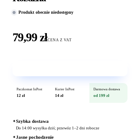
Produkt obecnie niedostępny
79,99 zł
CENA Z VAT
Wkrótce w sprzedaży
Paczkomat InPost
Kurier InPost
Darmowa dostawa
12 zł
14 zł
od 199 zł
✦
Szybka dostawa
Do 14:00 wysyłka dziś; przewóz 1–2 dni robocze
✦
Jasne pochodzenie