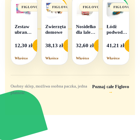
FIGLOVO
FIGLOVO
FIGLOVO
FIGLOVO
Zestaw
Zwierzęta
Nosidełko
Łódż
ubranek
domowe
dla lalek
podwodna
dla lalek
w
na baterie
- 1
pudełku
12,30 zł
38,13 zł
32,60 zł
41,21 zł
Podgląd
Podgląd
Podgląd
Podgl
komplet,
mix
Wkrótce
Wkrótce
Wkrótce
Wkrótce
wzorów
Osobny sklep, możliwa osobna paczka, jedna
Poznaj całe Figlovo
→
płatność.
Zabawki, figurki i kolekcjonerskie hity z