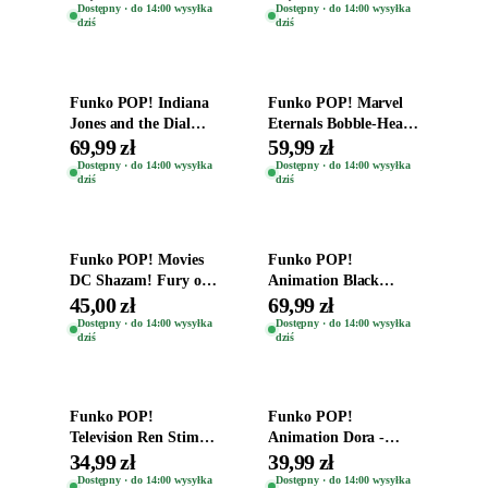
Zwierzęta Tropical
Helena Shaw 1386
Dostępny · do 14:00 wysyłka
Dostępny · do 14:00 wysyłka
dziś
dziś
Time
Dodaj do koszyka
Dodaj do koszyka
Funko POP! Indiana
Funko POP! Marvel
Jones and the Dial
Eternals Bobble-Head
Destiny Bobble-Head
Oryginalna Figurka
69,99 zł
59,99 zł
Teddy Kumar 1388
Kro 737
Dostępny · do 14:00 wysyłka
Dostępny · do 14:00 wysyłka
dziś
dziś
Dodaj do koszyka
Dodaj do koszyka
Funko POP! Movies
Funko POP!
DC Shazam! Fury of
Animation Black
the Gods Vinyl Figure
Clover Vinyl Figure
45,00 zł
69,99 zł
Eugene 1281
Oryginalna Figurka
Dostępny · do 14:00 wysyłka
Dostępny · do 14:00 wysyłka
dziś
dziś
Yuno 1101
Dodaj do koszyka
Dodaj do koszyka
Funko POP!
Funko POP!
Television Ren Stimpy
Animation Dora -
Space Madness Ren
Vinyl Figure
34,99 zł
39,99 zł
(Special Edition) 1532
Oryginalna Figurka
Dostępny · do 14:00 wysyłka
Dostępny · do 14:00 wysyłka