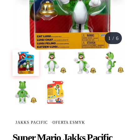
1
/
6
JAKKS PACIFIC
·
OFERTA ESMYK
Super Mario Jakks Pacific