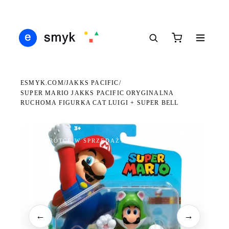
Ś
DARMOWA DOSTAWA OD 199 ZŁ
POLSCY I EUROPEJSCY DYSTRYBUTORZY
14
●
●
●
ESMYK.COM
JAKKS PACIFIC
/
/
SUPER MARIO JAKKS PACIFIC ORYGINALNA
RUCHOMA FIGURKA CAT LUIGI + SUPER BELL
WKRÓTCE W SPRZEDAŻY
←
→