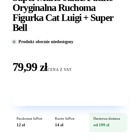
Oryginalna Ruchoma
Figurka Cat Luigi + Super
Bell
Produkt obecnie niedostępny
79,99 zł
CENA Z VAT
Wkrótce w sprzedaży
Paczkomat InPost
Kurier InPost
Darmowa dostawa
12 zł
14 zł
od 199 zł