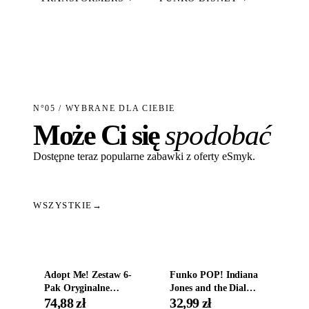
N°05 / WYBRANE DLA CIEBIE
Może Ci się
spodobać
Dostępne teraz popularne zabawki z oferty eSmyk.
WSZYSTKIE
→
Dodaj do koszyka
Dodaj do koszyka
Adopt Me! Zestaw 6-
Funko POP! Indiana
Pak Oryginalne
Jones and the Dial
Figurki Roblox
Destiny Bobble-Head
74,88 zł
32,99 zł