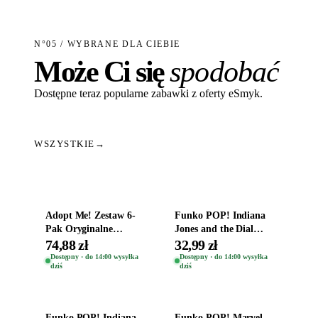
N°05 / WYBRANE DLA CIEBIE
Może Ci się
spodobać
Dostępne teraz popularne zabawki z oferty eSmyk.
WSZYSTKIE
→
Dodaj do koszyka
Dodaj do koszyka
Adopt Me! Zestaw 6-
Funko POP! Indiana
Pak Oryginalne
Jones and the Dial
Figurki Roblox
Destiny Bobble-Head
74,88 zł
32,99 zł
Zwierzęta Tropical
Helena Shaw 1386
Dostępny · do 14:00 wysyłka
Dostępny · do 14:00 wysyłka
dziś
dziś
Time
Dodaj do koszyka
Dodaj do koszyka
Funko POP! Indiana
Funko POP! Marvel