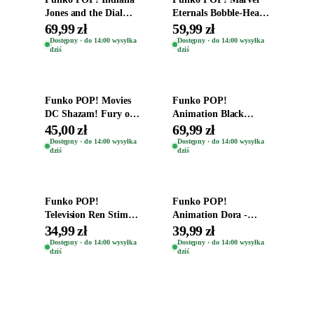
Jones and the Dial
Eternals Bobble-Head
Destiny Bobble-Head
Oryginalna Figurka
69,99 zł
59,99 zł
Teddy Kumar 1388
Kro 737
Dostępny · do 14:00 wysyłka
Dostępny · do 14:00 wysyłka
dziś
dziś
Dodaj do koszyka
Dodaj do koszyka
Funko POP! Movies
Funko POP!
DC Shazam! Fury of
Animation Black
the Gods Vinyl Figure
Clover Vinyl Figure
45,00 zł
69,99 zł
Eugene 1281
Oryginalna Figurka
Dostępny · do 14:00 wysyłka
Dostępny · do 14:00 wysyłka
dziś
dziś
Yuno 1101
Dodaj do koszyka
Dodaj do koszyka
Funko POP!
Funko POP!
Television Ren Stimpy
Animation Dora -
Space Madness Ren
Vinyl Figure
34,99 zł
39,99 zł
(Special Edition) 1532
Oryginalna Figurka
Dostępny · do 14:00 wysyłka
Dostępny · do 14:00 wysyłka
dziś
dziś
Dora 2003