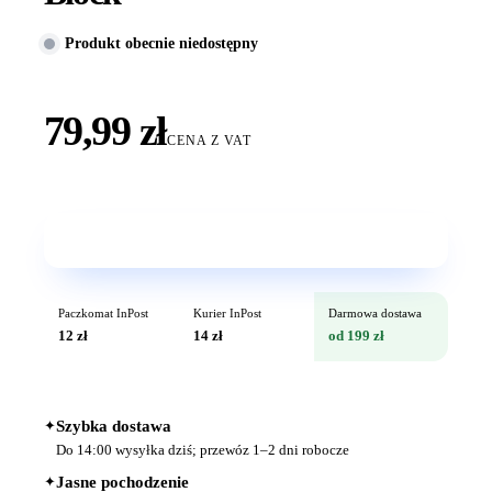
Produkt obecnie niedostępny
79,99 zł
CENA Z VAT
Wkrótce w sprzedaży
Paczkomat InPost
Kurier InPost
Darmowa dostawa
12 zł
14 zł
od 199 zł
✦
Szybka dostawa
Do 14:00 wysyłka dziś; przewóz 1–2 dni robocze
✦
Jasne pochodzenie