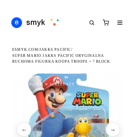
Ś
DARMOWA DOSTAWA OD 199 ZŁ
POLSCY I EUROPEJSCY DYSTRYBUTORZY
14
●
●
●
ESMYK.COM
JAKKS PACIFIC
/
/
SUPER MARIO JAKKS PACIFIC ORYGINALNA
RUCHOMA FIGURKA KOOPA TROOPA + ? BLOCK
WKRÓTCE W SPRZEDAŻY
←
→