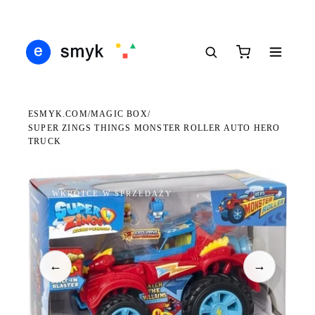
Ś
DARMOWA DOSTAWA OD 199 ZŁ
POLSCY I EUROPEJSCY DYSTRYBUTORZY
14
●
●
●
ESMYK.COM
MAGIC BOX
/
/
SUPER ZINGS THINGS MONSTER ROLLER AUTO HERO
TRUCK
WKRÓTCE W SPRZEDAŻY
←
→