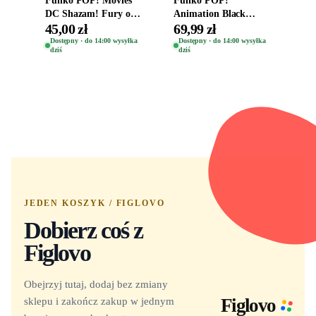
DC Shazam! Fury of
Animation Black
the Gods Vinyl Figure
Clover Vinyl Figure
45,00 zł
69,99 zł
Eugene 1281
Oryginalna Figurka
Dostępny · do 14:00 wysyłka
Dostępny · do 14:00 wysyłka
dziś
dziś
Yuno 1101
JEDEN KOSZYK / FIGLOVO
Dobierz coś z
Figlovo
Obejrzyj tutaj, dodaj bez zmiany
sklepu i zakończ zakup w jednym
Figlovo