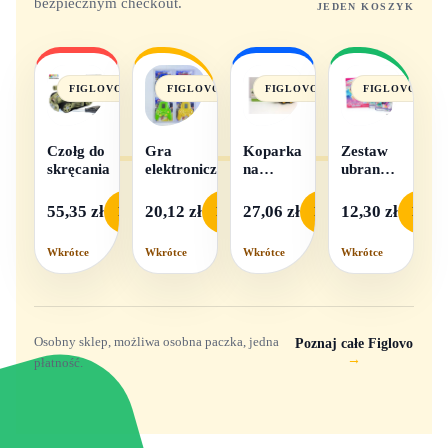
bezpiecznym checkout.
JEDEN KOSZYK
FIGLOVO
FIGLOVO
FIGLOVO
FIGLOVO
Czołg do
Gra
Koparka
Zestaw
skręcania
elektroniczna
na
ubranek
baterie
dla lalek
- 1
55,35 zł
20,12 zł
27,06 zł
12,30 zł
Podgląd
Podgląd
Podgląd
Podgl
komplet,
mix
Wkrótce
Wkrótce
Wkrótce
Wkrótce
wzorów
Osobny sklep, możliwa osobna paczka, jedna
Poznaj całe Figlovo
→
płatność.