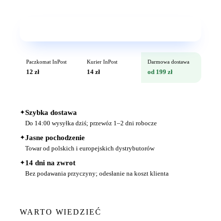
Wkrótce w sprzedaży
Paczkomat InPost
Kurier InPost
Darmowa dostawa
12 zł
14 zł
od 199 zł
✦
Szybka dostawa
Do 14:00 wysyłka dziś; przewóz 1–2 dni robocze
✦
Jasne pochodzenie
Towar od polskich i europejskich dystrybutorów
✦
14 dni na zwrot
Bez podawania przyczyny; odesłanie na koszt klienta
WARTO WIEDZIEĆ