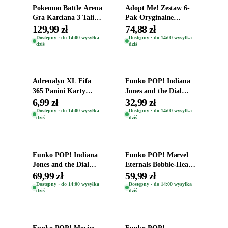
Pokemon Battle Arena
Adopt Me! Zestaw 6-
Gra Karciana 3 Talie
Pak Oryginalne
Oryginal
Figurki Roblox
129,99 zł
74,88 zł
Zwierzęta Tropical
Dostępny · do 14:00 wysyłka
Dostępny · do 14:00 wysyłka
dziś
dziś
Time
Dodaj do koszyka
Dodaj do koszyka
Adrenalyn XL Fifa
Funko POP! Indiana
365 Panini Karty
Jones and the Dial
Piłkarskie Saszetka z
Destiny Bobble-Head
6,99 zł
32,99 zł
Kartami 2026
Helena Shaw 1386
Dostępny · do 14:00 wysyłka
Dostępny · do 14:00 wysyłka
dziś
dziś
Dodaj do koszyka
Dodaj do koszyka
Funko POP! Indiana
Funko POP! Marvel
Jones and the Dial
Eternals Bobble-Head
Destiny Bobble-Head
Oryginalna Figurka
69,99 zł
59,99 zł
Teddy Kumar 1388
Kro 737
Dostępny · do 14:00 wysyłka
Dostępny · do 14:00 wysyłka
dziś
dziś
Dodaj do koszyka
Dodaj do koszyka
Funko POP! Movies
Funko POP!