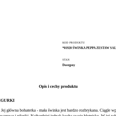
KOD PRODUKTU
*01920 ŚWINKA PEPPA ZESTAW SA
STAN
Dostępny
Opis i cechy produktu
IGURKI
 Jej główna bohaterka - mała świnka jest bardzo rozbrykana. Ciągle 
werowe i pikniki. Najbardziej jednak kocha swoje błotnisko. W jej za