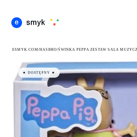
ARMOWA DOSTAWA OD 199 ZŁ
POLSCY I EUROPEJSCY DYSTRYBUTORZY
14 DN
●
●
ESMYK.COM
HASBRO
/
/
ŚWINKA PEPPA ZESTAW SALA MUZYCZ
★ DOSTĘPNY ★