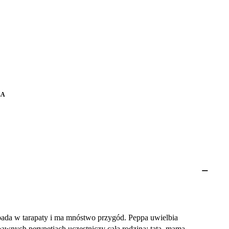
LA
wpada w tarapaty i ma mnóstwo przygód. Peppa uwielbia
bawnych perypetiach uczestniczy całą rodzina: tata, mama,