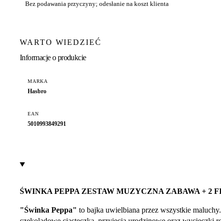
Bez podawania przyczyny; odesłanie na koszt klienta
WARTO WIEDZIEĆ
Informacje o produkcie
MARKA
Hasbro
EAN
5010993849291
ŚWINKA PEPPA ZESTAW MUZYCZNA ZABAWA + 2 F
"Świnka Peppa"
to bajka uwielbiana przez wszystkie maluchy.
czekoladowe ciasteczka, przyjęcia urodzinowe oraz wycieczki ro