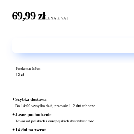
69,99 zł
CENA Z VAT
Paczkomat InPost
12 zł
✦
Szybka dostawa
Do 14:00 wysyłka dziś; przewóz 1–2 dni robocze
✦
Jasne pochodzenie
Towar od polskich i europejskich dystrybutorów
✦
14 dni na zwrot