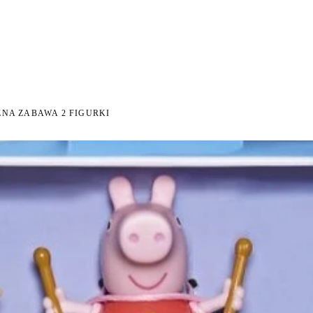
I NA ZWROT
ZAMÓW DO 14:00 — WYSYŁKA DZIŚ
DARMOWA DOSTAWA OD 199 
●
●
NA ZABAWA 2 FIGURKI