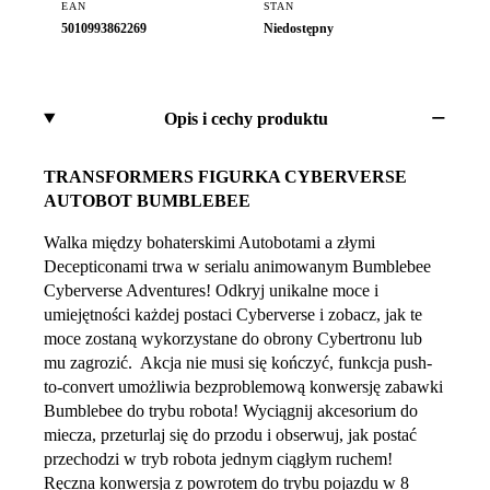
EAN
STAN
5010993862269
Niedostępny
Opis i cechy produktu
TRANSFORMERS FIGURKA CYBERVERSE
AUTOBOT BUMBLEBEE
Walka między bohaterskimi Autobotami a złymi
Decepticonami trwa w serialu animowanym Bumblebee
Cyberverse Adventures! Odkryj unikalne moce i
umiejętności każdej postaci Cyberverse i zobacz, jak te
moce zostaną wykorzystane do obrony Cybertronu lub
mu zagrozić. Akcja nie musi się kończyć, funkcja push-
to-convert umożliwia bezproblemową konwersję zabawki
Bumblebee do trybu robota! Wyciągnij akcesorium do
miecza, przeturlaj się do przodu i obserwuj, jak postać
przechodzi w tryb robota jednym ciągłym ruchem!
Ręczna konwersja z powrotem do trybu pojazdu w 8