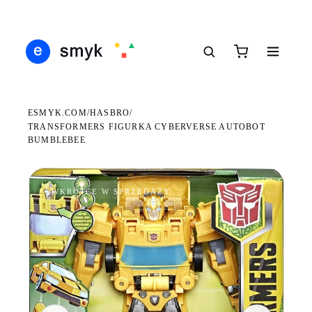
DARMOWA DOSTAWA OD 199 ZŁ
POLSCY I EUROPEJSCY DYSTRYBUTORZY
14 
●
●
●
ESMYK.COM
HASBRO
/
/
TRANSFORMERS FIGURKA CYBERVERSE AUTOBOT
BUMBLEBEE
WKRÓTCE W SPRZEDAŻY