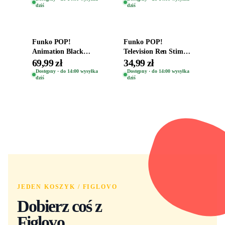
dziś
dziś
Dodaj do koszyka
Dodaj do koszyka
Funko POP!
Funko POP!
Animation Black
Television Ren Stimpy
Clover Vinyl Figure
Space Madness Ren
69,99 zł
34,99 zł
Oryginalna Figurka
(Special Edition) 1532
Dostępny · do 14:00 wysyłka
Dostępny · do 14:00 wysyłka
dziś
dziś
Yuno 1101
JEDEN KOSZYK / FIGLOVO
Dobierz coś z
Figlovo