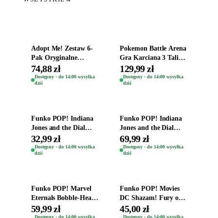
Dodaj do koszyka
Dodaj do koszyka
Adopt Me! Zestaw 6-
Pokemon Battle Arena
Pak Oryginalne
Gra Karciana 3 Talie
Figurki Roblox
Oryginal
74,88 zł
129,99 zł
Zwierzęta Tropical
Dostępny · do 14:00 wysyłka
Dostępny · do 14:00 wysyłka
dziś
dziś
Time
Dodaj do koszyka
Dodaj do koszyka
Funko POP! Indiana
Funko POP! Indiana
Jones and the Dial
Jones and the Dial
Destiny Bobble-Head
Destiny Bobble-Head
32,99 zł
69,99 zł
Helena Shaw 1386
Teddy Kumar 1388
Dostępny · do 14:00 wysyłka
Dostępny · do 14:00 wysyłka
dziś
dziś
Dodaj do koszyka
Dodaj do koszyka
Funko POP! Marvel
Funko POP! Movies
Eternals Bobble-Head
DC Shazam! Fury of
Oryginalna Figurka
the Gods Vinyl Figure
59,99 zł
45,00 zł
Kro 737
Eugene 1281
Dostępny · do 14:00 wysyłka
Dostępny · do 14:00 wysyłka