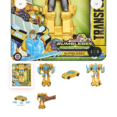
←
→
1
/
6