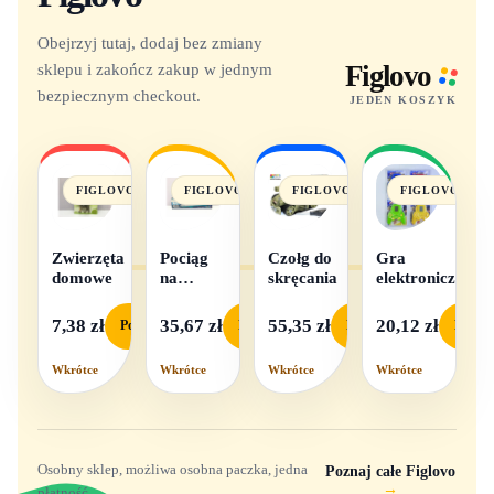
Obejrzyj tutaj, dodaj bez zmiany
sklepu i zakończ zakup w jednym
Figlovo
bezpiecznym checkout.
JEDEN KOSZYK
FIGLOVO
FIGLOVO
FIGLOVO
FIGLOVO
Zwierzęta
Pociąg
Czołg do
Gra
domowe
na
skręcania
elektroniczna
baterie
światło i
7,38 zł
35,67 zł
55,35 zł
20,12 zł
Podgląd
Podgląd
Podgląd
Podgl
dźwięk
Wkrótce
Wkrótce
Wkrótce
Wkrótce
Osobny sklep, możliwa osobna paczka, jedna
Poznaj całe Figlovo
→
płatność.