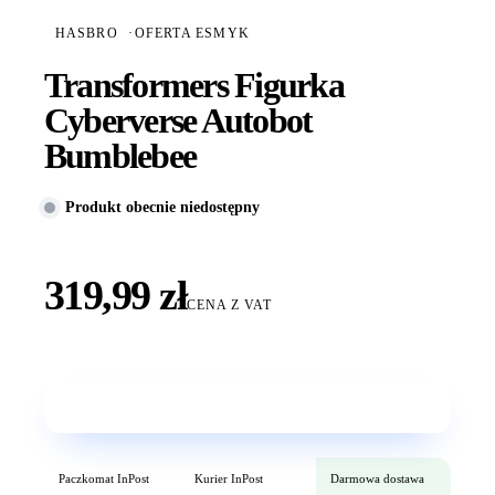
HASBRO
·
OFERTA ESMYK
Transformers Figurka
Cyberverse Autobot
Bumblebee
Produkt obecnie niedostępny
319,99 zł
CENA Z VAT
Wkrótce w sprzedaży
Paczkomat InPost
Kurier InPost
Darmowa dostawa