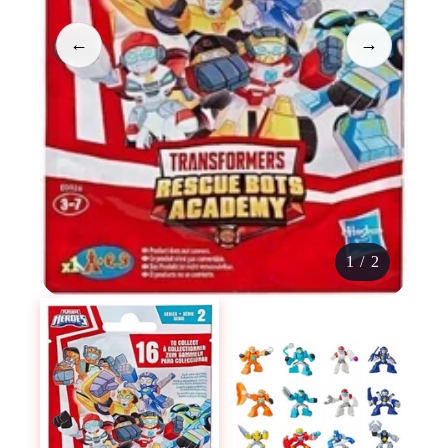
←
→
1
/
2