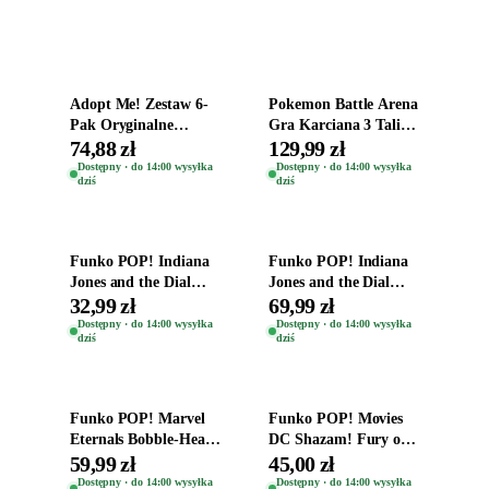
Dodaj do koszyka
Dodaj do koszyka
Adopt Me! Zestaw 6-
Pokemon Battle Arena
Pak Oryginalne
Gra Karciana 3 Talie
Figurki Roblox
Oryginal
74,88 zł
129,99 zł
Zwierzęta Tropical
Dostępny · do 14:00 wysyłka
Dostępny · do 14:00 wysyłka
dziś
dziś
Time
Dodaj do koszyka
Dodaj do koszyka
Funko POP! Indiana
Funko POP! Indiana
Jones and the Dial
Jones and the Dial
Destiny Bobble-Head
Destiny Bobble-Head
32,99 zł
69,99 zł
Helena Shaw 1386
Teddy Kumar 1388
Dostępny · do 14:00 wysyłka
Dostępny · do 14:00 wysyłka
dziś
dziś
Dodaj do koszyka
Dodaj do koszyka
Funko POP! Marvel
Funko POP! Movies
Eternals Bobble-Head
DC Shazam! Fury of
Oryginalna Figurka
the Gods Vinyl Figure
59,99 zł
45,00 zł
Kro 737
Eugene 1281
Dostępny · do 14:00 wysyłka
Dostępny · do 14:00 wysyłka