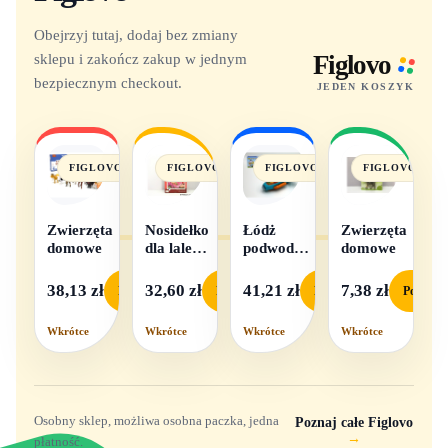
Obejrzyj tutaj, dodaj bez zmiany
sklepu i zakończ zakup w jednym
Figlovo
bezpiecznym checkout.
JEDEN KOSZYK
FIGLOVO
FIGLOVO
FIGLOVO
FIGLOVO
Zwierzęta
Nosidełko
Łódż
Zwierzęta
domowe
dla lalek
podwodna
domowe
w
na baterie
pudełku
38,13 zł
32,60 zł
41,21 zł
7,38 zł
Podgląd
Podgląd
Podgląd
Podgląd
Wkrótce
Wkrótce
Wkrótce
Wkrótce
Osobny sklep, możliwa osobna paczka, jedna
Poznaj całe Figlovo
→
płatność.