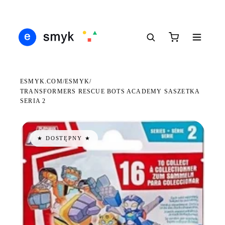
Ś
DARMOWA DOSTAWA OD 199 ZŁ
POLSCY I EUROPEJSCY DYSTRYBUTORZY
14
●
●
●
ESMYK.COM
ESMYK
/
/
TRANSFORMERS RESCUE BOTS ACADEMY SASZETKA
SERIA 2
★ DOSTĘPNY ★