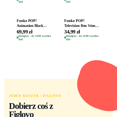
dziś
dziś
Dodaj do koszyka
Dodaj do koszyka
Funko POP!
Funko POP!
Animation Black
Television Ren Stimpy
Clover Vinyl Figure
Space Madness Ren
69,99 zł
34,99 zł
Oryginalna Figurka
(Special Edition) 1532
Dostępny · do 14:00 wysyłka
Dostępny · do 14:00 wysyłka
dziś
dziś
Yuno 1101
JEDEN KOSZYK / FIGLOVO
Dobierz coś z
Figlovo