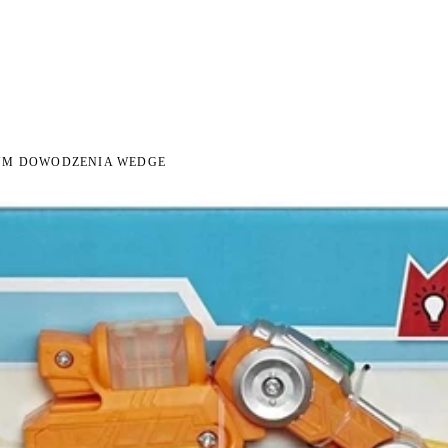
I NA ZWROT
ZAMÓW DO 14:00 — WYSYŁKA DZIŚ
DARMOWA DOSTAWA OD 199 
●
●
UM DOWODZENIA WEDGE