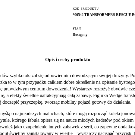
KOD PRODUKTU
*00542 TRANSFORMERS RESCUE B
STAN
Dostępny
Opis i cechy produktu
łędów szybko okazał się odpowiednim dowodzącym swojej drużyny. Po
ączka to w tym przypadku całkiem dobre określenie na opisanie bystreg
 się prawdziwym centrum dowodzenia! Wystarczy rozłożyć obydwie częśc
ę, a efekty świetlne uatrakcyjniają całą zabawę. Figurka Wedge transf
 doczepić przyczepkę, tworząc mobilny pojazd gotowy do działania.
yślą o najmłodszych maluchach, które mogą rozpocząć kolekcjonowani
tytule, którego fabuła opiera się na nauce młodych kadetów pod oki
również jako uzupełnienie innych zabawek z serii, co zapewne dodatk
ł świetlny zainstalowany w wiertle – wystarczy nacisnąć przycisk, b