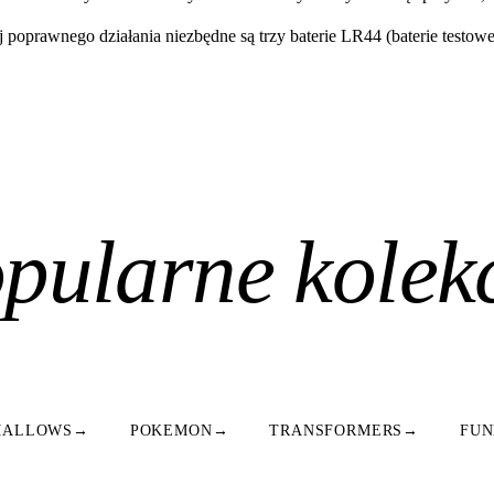
j poprawnego działania niezbędne są trzy baterie LR44 (baterie testow
pularne kolek
MALLOWS
→
POKEMON
→
TRANSFORMERS
→
FUN