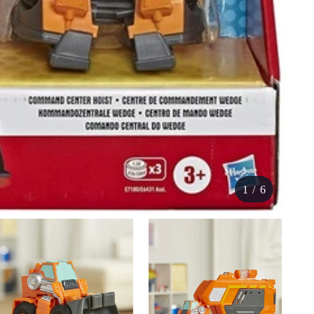
1
/
6