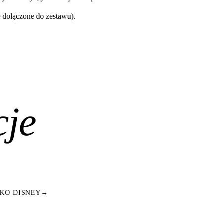
e dołączone do zestawu).
cje
KO DISNEY
→