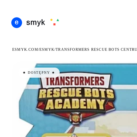
ARMOWA DOSTAWA OD 199 ZŁ
POLSCY I EUROPEJSCY DYSTRYBUTORZY
14 DN
●
●
ESMYK.COM
ESMYK
/
/
TRANSFORMERS RESCUE BOTS CENTR
★ DOSTĘPNY ★