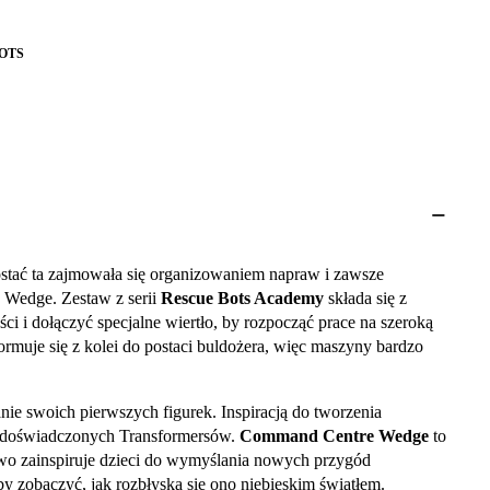
OTS
stać ta zajmowała się organizowaniem napraw i zawsze
o Wedge. Zestaw z serii
Rescue Bots Academy
składa się z
i i dołączyć specjalne wiertło, by rozpocząć prace na szeroką
ormuje się z kolei do postaci buldożera, więc maszyny bardzo
e swoich pierwszych figurek. Inspiracją do tworzenia
em doświadczonych Transformersów.
Command Centre Wedge
to
owo zainspiruje dzieci do wymyślania nowych przygód
y zobaczyć, jak rozbłyska się ono niebieskim światłem.