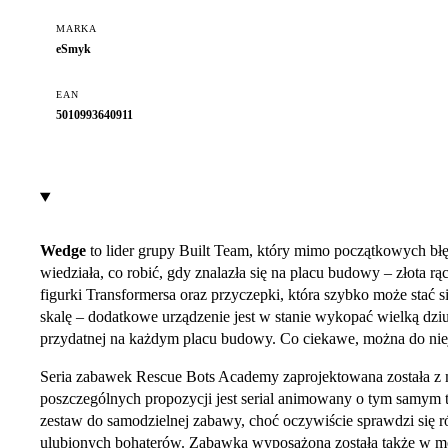
MARKA
eSmyk
EAN
5010993640911
Wedge
to lider grupy Built Team, który mimo początkowych b
wiedziała, co robić, gdy znalazła się na placu budowy – złota r
figurki Transformersa oraz przyczepki, która szybko może stać
skalę – dodatkowe urządzenie jest w stanie wykopać wielką dziur
przydatnej na każdym placu budowy. Co ciekawe, można do niej
Seria zabawek Rescue Bots Academy zaprojektowana została z m
poszczególnych propozycji jest serial animowany o tym samym 
zestaw do samodzielnej zabawy, choć oczywiście sprawdzi się 
ulubionych bohaterów. Zabawka wyposażona została także w modu