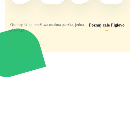
Osobny sklep, możliwa osobna paczka, jedna
Poznaj całe Figlovo
→
płatność.
Zabawki, figurki i kolekcjonerskie hity z
e
smyk
ulubionych światów. Jeden sklep, przejrzyste
zasady dostawy i produkty od polskich oraz
europejskich dystrybutorów.
Popularne marki
Pomoc
Zakupy