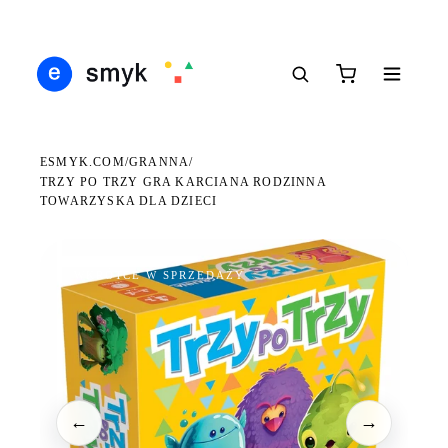
Ś
DARMOWA DOSTAWA OD 199 ZŁ
POLSCY I EUROPEJSCY DYSTRYBUTORZY
14
●
●
●
ESMYK.COM
GRANNA
/
/
TRZY PO TRZY GRA KARCIANA RODZINNA
TOWARZYSKA DLA DZIECI
WKRÓTCE W SPRZEDAŻY
←
→