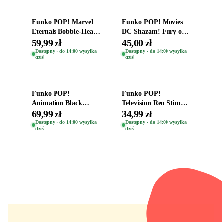
Funko POP! Marvel
Funko POP! Movies
Eternals Bobble-Head
DC Shazam! Fury of
Oryginalna Figurka
the Gods Vinyl Figure
59,99 zł
45,00 zł
Kro 737
Eugene 1281
Dostępny · do 14:00 wysyłka
Dostępny · do 14:00 wysyłka
dziś
dziś
Dodaj do koszyka
Dodaj do koszyka
Funko POP!
Funko POP!
Animation Black
Television Ren Stimpy
Clover Vinyl Figure
Space Madness Ren
69,99 zł
34,99 zł
Oryginalna Figurka
(Special Edition) 1532
Dostępny · do 14:00 wysyłka
Dostępny · do 14:00 wysyłka
dziś
dziś
Yuno 1101