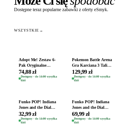
Może Ci się
spodobać
Dostępne teraz popularne zabawki z oferty eSmyk.
WSZYSTKIE
→
Dodaj do koszyka
Dodaj do koszyka
Adopt Me! Zestaw 6-
Pokemon Battle Arena
Pak Oryginalne
Gra Karciana 3 Talie
Figurki Roblox
Oryginal
74,88 zł
129,99 zł
Zwierzęta Tropical
Dostępny · do 14:00 wysyłka
Dostępny · do 14:00 wysyłka
dziś
dziś
Time
Dodaj do koszyka
Dodaj do koszyka
Funko POP! Indiana
Funko POP! Indiana
Jones and the Dial
Jones and the Dial
Destiny Bobble-Head
Destiny Bobble-Head
32,99 zł
69,99 zł
Helena Shaw 1386
Teddy Kumar 1388
Dostępny · do 14:00 wysyłka
Dostępny · do 14:00 wysyłka
dziś
dziś
Dodaj do koszyka
Dodaj do koszyka