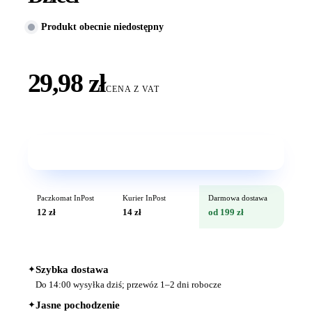
Produkt obecnie niedostępny
29,98 zł
CENA Z VAT
Wkrótce w sprzedaży
Paczkomat InPost
Kurier InPost
Darmowa dostawa
12 zł
14 zł
od 199 zł
✦
Szybka dostawa
Do 14:00 wysyłka dziś; przewóz 1–2 dni robocze
✦
Jasne pochodzenie