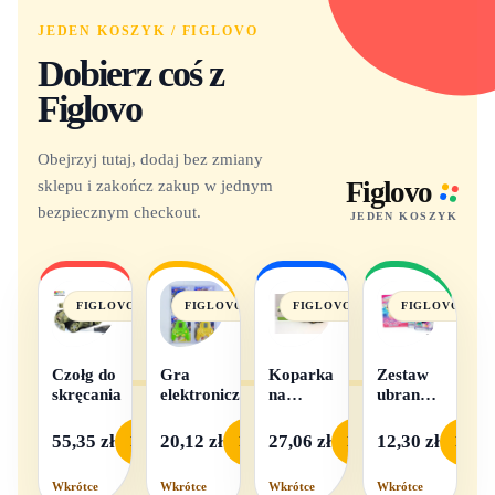
JEDEN KOSZYK / FIGLOVO
Dobierz coś z
Figlovo
Obejrzyj tutaj, dodaj bez zmiany
sklepu i zakończ zakup w jednym
Figlovo
bezpiecznym checkout.
JEDEN KOSZYK
FIGLOVO
FIGLOVO
FIGLOVO
FIGLOVO
Czołg do
Gra
Koparka
Zestaw
skręcania
elektroniczna
na
ubranek
baterie
dla lalek
- 1
55,35 zł
20,12 zł
27,06 zł
12,30 zł
Podgląd
Podgląd
Podgląd
Podgl
komplet,
mix
Wkrótce
Wkrótce
Wkrótce
Wkrótce
wzorów