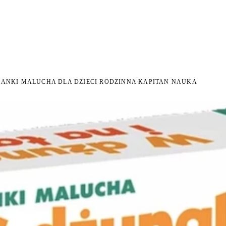
I NA ZWROT
ZAMÓW DO 14:00 — WYSYŁKA DZIŚ
DARMOWA DOSTAWA OD 199 
●
●
DANKI MALUCHA DLA DZIECI RODZINNA KAPITAN NAUKA