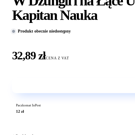
W Dżungli i na Łące 
Kapitan Nauka
Produkt obecnie niedostępny
32,89 zł
CENA Z VAT
Paczkomat InPost
12 zł