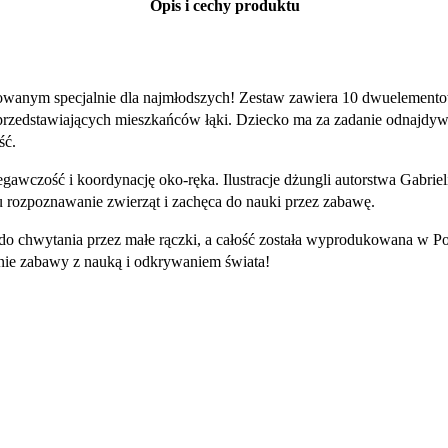
Opis i cechy produktu
ktowanym specjalnie dla najmłodszych! Zestaw zawiera 10 dwuelement
 przedstawiających mieszkańców łąki. Dziecko ma za zadanie odnajdyw
ść.
zegawczość i koordynację oko-ręka. Ilustracje dżungli autorstwa Gabri
u rozpoznawanie zwierząt i zachęca do nauki przez zabawę.
a do chwytania przez małe rączki, a całość została wyprodukowana w P
nie zabawy z nauką i odkrywaniem świata!