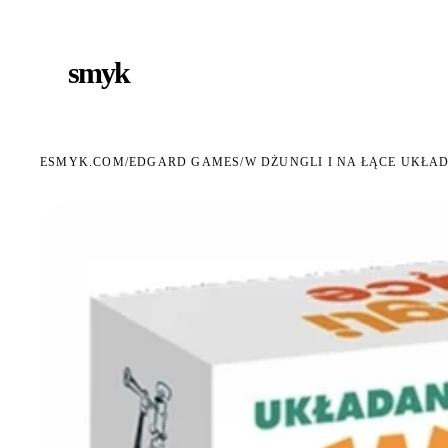
ARMOWA DOSTAWA OD 199 ZŁ
POLSCY I EUROPEJSCY DYSTRYBUTORZY
14 DN
●
●
smyk
e
ESMYK.COM
EDGARD GAMES
/
/
W DŻUNGLI I NA ŁĄCE UKŁA
WKRÓTCE W SPRZEDAŻY