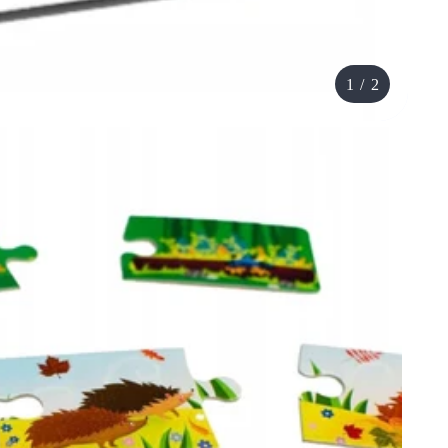
1
/
2