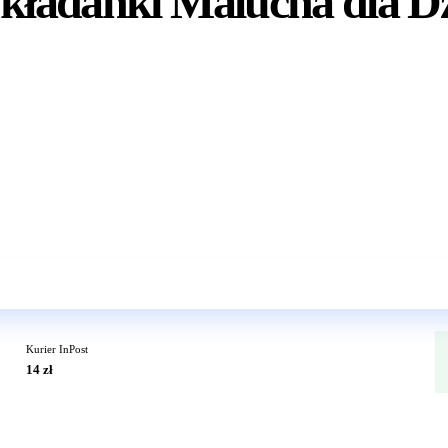
Układanki Malucha dla D
Wkrótce w sprzedaży
Kurier InPost
14 zł