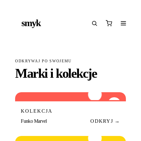
IŚ
DARMOWA DOSTAWA OD 199 ZŁ
POLSCY I EUROPEJSCY DYSTRYBUTORZY
1
●
●
●
smyk
e
ODKRYWAJ PO SWOJEMU
Marki i kolekcje
FM
01
KOLEKCJA
Funko Marvel
ODKRYJ →
FD