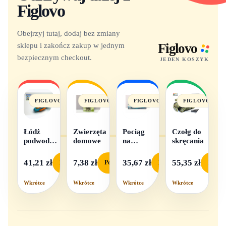
Figlovo
Obejrzyj tutaj, dodaj bez zmiany
sklepu i zakończ zakup w jednym
Figlovo
bezpiecznym checkout.
JEDEN KOSZYK
FIGLOVO
FIGLOVO
FIGLOVO
FIGLOVO
Łódż
Zwierzęta
Pociąg
Czołg do
podwodna
domowe
na
skręcania
na baterie
baterie
światło i
41,21 zł
7,38 zł
35,67 zł
55,35 zł
Podgląd
Podgląd
Podgląd
Podgl
dźwięk
Wkrótce
Wkrótce
Wkrótce
Wkrótce