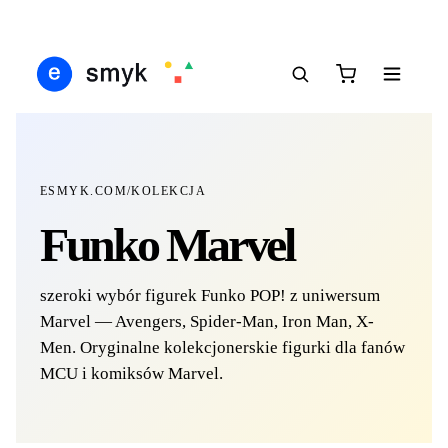
IŚ
DARMOWA DOSTAWA OD 199 ZŁ
POLSCY I EUROPEJSCY DYSTRYBUTORZY
1
●
●
●
ESMYK.COM
/
KOLEKCJA
Funko Marvel
szeroki wybór figurek Funko POP! z uniwersum
Marvel — Avengers, Spider-Man, Iron Man, X-
Men. Oryginalne kolekcjonerskie figurki dla fanów
MCU i komiksów Marvel.