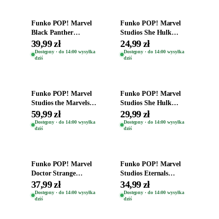
Funko POP! Marvel
Funko POP! Marvel
Black Panther
Studios She Hulk
Wakanda Forever
Bobble-Head Figurka
39,99 zł
24,99 zł
Figurka Ironheart Mk
Titania 1132
Dostępny · do 14:00 wysyłka
Dostępny · do 14:00 wysyłka
dziś
dziś
2 1176
Dodaj do koszyka
Dodaj do koszyka
Funko POP! Marvel
Funko POP! Marvel
Studios the Marvels
Studios She Hulk
Bobble-Head Figurka
Bobble-Head Figurka
59,99 zł
29,99 zł
Photon 1250
Jennifer 1128
Dostępny · do 14:00 wysyłka
Dostępny · do 14:00 wysyłka
dziś
dziś
Dodaj do koszyka
Dodaj do koszyka
Funko POP! Marvel
Funko POP! Marvel
Doctor Strange
Studios Eternals
Multiverse of Madness
Bobble-Head Figurka
37,99 zł
34,99 zł
Captain Carter 1033
Sersi 728
Dostępny · do 14:00 wysyłka
Dostępny · do 14:00 wysyłka
dziś
dziś
Dodaj do koszyka
Dodaj do koszyka