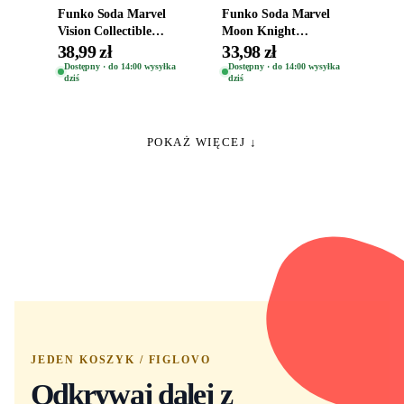
Funko Soda Marvel
Funko Soda Marvel
Vision Collectible
Moon Knight
Figure
Collectible Figure
38,99 zł
33,98 zł
Dostępny · do 14:00 wysyłka
Dostępny · do 14:00 wysyłka
dziś
dziś
POKAŻ WIĘCEJ ↓
JEDEN KOSZYK / FIGLOVO
Odkrywaj dalej z