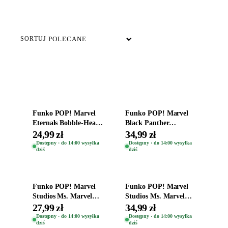
DOSTĘPNE TERAZ
SORTUJ
Dodaj do koszyka
Dodaj do koszyka
Funko POP! Marvel
Funko POP! Marvel
Eternals Bobble-Head
Black Panther
Oryginalna Figurka
Wakanda Forever
24,99 zł
34,99 zł
Dane Whitman 738
Special Edition Shuri
Dostępny · do 14:00 wysyłka
Dostępny · do 14:00 wysyłka
dziś
dziś
1173
Dodaj do koszyka
Dodaj do koszyka
Funko POP! Marvel
Funko POP! Marvel
Studios Ms. Marvel
Studios Ms. Marvel
Bobble-Head Figurka
Bobble-Head Figurka
27,99 zł
34,99 zł
Red Dagger 1080
Kamala Khan 1078
Dostępny · do 14:00 wysyłka
Dostępny · do 14:00 wysyłka
dziś
dziś