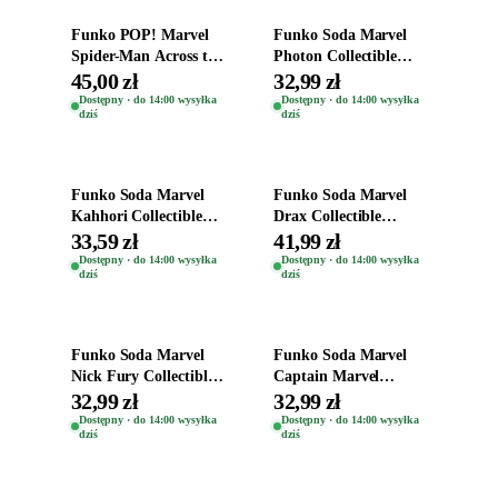
Funko POP! Marvel
Funko Soda Marvel
Spider-Man Across the
Photon Collectible
Spider-Verse Spider-
Figure
45,00 zł
32,99 zł
Byte 1229
Dostępny · do 14:00 wysyłka
Dostępny · do 14:00 wysyłka
dziś
dziś
Dodaj do koszyka
Dodaj do koszyka
Funko Soda Marvel
Funko Soda Marvel
Kahhori Collectible
Drax Collectible
Figure
Figure
33,59 zł
41,99 zł
Dostępny · do 14:00 wysyłka
Dostępny · do 14:00 wysyłka
dziś
dziś
Dodaj do koszyka
Dodaj do koszyka
Funko Soda Marvel
Funko Soda Marvel
Nick Fury Collectible
Captain Marvel
Figure
Collectible Figure
32,99 zł
32,99 zł
Dostępny · do 14:00 wysyłka
Dostępny · do 14:00 wysyłka
dziś
dziś
Dodaj do koszyka
Dodaj do koszyka