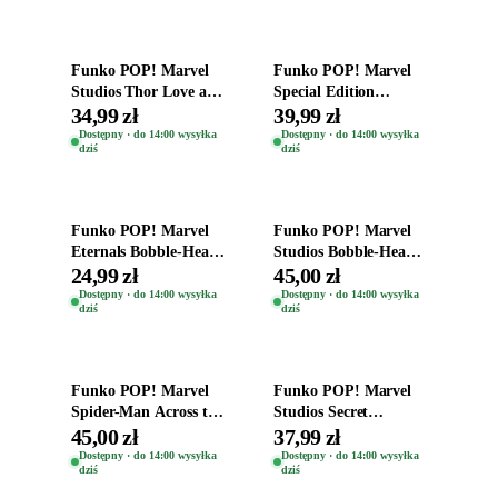
Dodaj do koszyka
Dodaj do koszyka
Funko POP! Marvel
Funko POP! Marvel
Studios Thor Love and
Special Edition
Thunder Bobble-Head
Bobble-Head Figurka
34,99 zł
39,99 zł
Miek 1045
Captain America 648
Dostępny · do 14:00 wysyłka
Dostępny · do 14:00 wysyłka
dziś
dziś
Dodaj do koszyka
Dodaj do koszyka
Funko POP! Marvel
Funko POP! Marvel
Eternals Bobble-Head
Studios Bobble-Head
Oryginalna Figurka
Hercules (Special
24,99 zł
45,00 zł
Ikaris 727
Edition) 1061
Dostępny · do 14:00 wysyłka
Dostępny · do 14:00 wysyłka
dziś
dziś
Dodaj do koszyka
Dodaj do koszyka
Funko POP! Marvel
Funko POP! Marvel
Spider-Man Across the
Studios Secret
Spider Verse Medieval
Invasion Bobble-Head
45,00 zł
37,99 zł
Vulture 1230
Figurka Gravik 1331
Dostępny · do 14:00 wysyłka
Dostępny · do 14:00 wysyłka
dziś
dziś
Dodaj do koszyka
Dodaj do koszyka