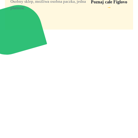
Osobny sklep, możliwa osobna paczka, jedna
Poznaj całe Figlovo
→
płatność.
Zabawki, figurki i kolekcjonerskie hity z
e
smyk
ulubionych światów. Jeden sklep, przejrzyste
zasady dostawy i produkty od polskich oraz
europejskich dystrybutorów.
Popularne marki
Pomoc
Zakupy
Funko Marvel
Kontakt
Mój koszyk
Funko Disney
Dostawa
Wyszukiwarka